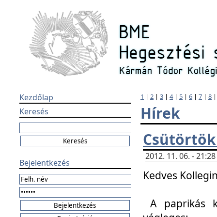
Kezdőlap
1
|
2
|
3
|
4
|
5
|
6
|
7
|
8
Hírek
Keresés
Csütörtök
2012. 11. 06. - 21:
Bejelentkezés
Kedves Kollegin
A paprikás k