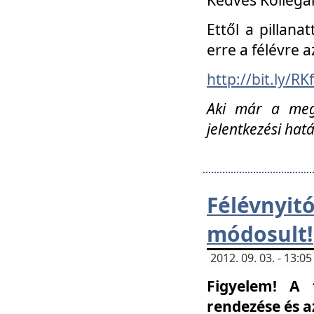
Ettől a pillana
erre a félévre a
http://bit.ly/RK
Aki már a megn
jelentkezési hat
Félévnyi
módosult!
2012. 09. 03. - 13:
Figyelem! A 
rendezése és 