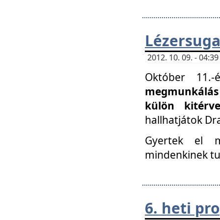
Lézersuga
2012. 10. 09. - 04:
Október 11.
megmunkálás 
külön kitér
hallhatjátok D
Gyertek el 
mindenkinek tu
6. heti p