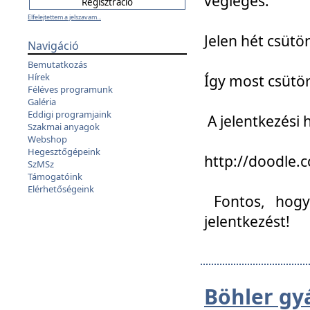
végleges:
Elfelejtettem a jelszavam...
Jelen hét csütör
Navigáció
Bemutatkozás
Hírek
Így most csütö
Féléves programunk
Galéria
Eddigi programjaink
A jelentkezési h
Szakmai anyagok
Webshop
Hegesztőgépeink
http://doodle
SzMSz
Támogatóink
Elérhetőségeink
Fontos, hogy 
jelentkezést!
Böhler gy