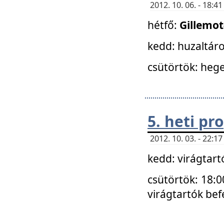
2012. 10. 06. - 18:
hétfő:
Gillemo
kedd: huzaltáro
csütörtök: hege
5. heti p
2012. 10. 03. - 22:
kedd: virágtar
csütörtök: 18:0
virágtartók bef