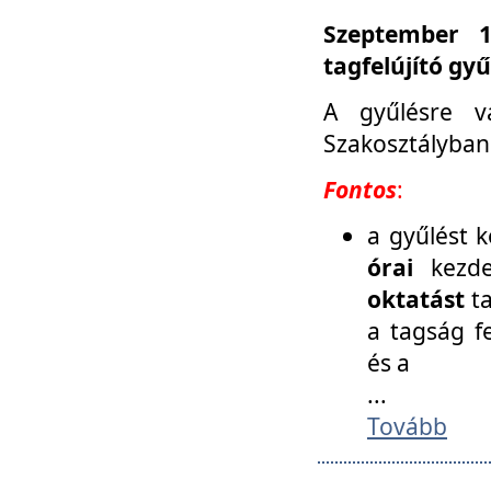
Szeptember 1
tagfelújító gy
A gyűlésre v
Szakosztályban
Fontos
:
a gyűlést 
órai
kezde
oktatást
t
a tagság f
és a
...
Tovább