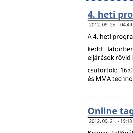
4. heti p
2012. 09. 25. - 04:
A 4. heti prog
kedd: laborbe
eljárások rövid
csütörtök: 16:
és MMA technoló
Online ta
2012. 09. 21. - 19:
Kedves Kollégá