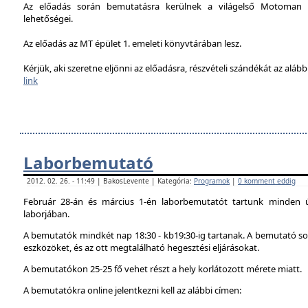
Az előadás során bemutatásra kerülnek a világelső Motoman h
lehetőségei.
Az előadás az MT épület 1. emeleti könyvtárában lesz.
Kérjük, aki szeretne eljönni az előadásra, részvételi szándékát az alábbi
link
Laborbemutató
2012. 02. 26. - 11:49 | BakosLevente | Kategória:
Programok
|
0 komment eddig
Február 28-án és március 1-én laborbemutatót tartunk minden 
laborjában.
A bemutatók mindkét nap 18:30 - kb19:30-ig tartanak. A bemutató sor
eszközöket, és az ott megtalálható hegesztési eljárásokat.
A bemutatókon 25-25 fő vehet részt a hely korlátozott mérete miatt.
A bemutatókra online jelentkezni kell az alábbi címen: