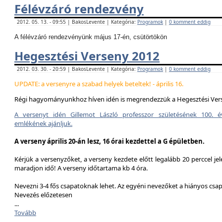
Félévzáró rendezvény
2012. 05. 13. - 09:55 | BakosLevente | Kategória:
Programok
|
0 komment eddig
A félévzáró rendezvényünk május 17-én, csütörtökön
Hegesztési Verseny 2012
2012. 03. 30. - 20:59 | BakosLevente | Kategória:
Programok
|
0 komment eddig
UPDATE: a versenyre a szabad helyek beteltek! - április 16.
Régi hagyományunkhoz híven idén is megrendezzük a Hegesztési Ver
A versenyt idén Gillemot László professzor születésének 100. é
emlékének ajánljuk.
A verseny április 20-án lesz, 16 órai kezdettel a G épületben.
Kérjük a versenyzőket, a verseny kezdete előtt legalább 20 perccel jel
maradjon idő! A verseny időtartama kb 4 óra.
Nevezni 3-4 fős csapatoknak lehet. Az egyéni nevezőket a hiányos csa
Nevezés előzetesen
...
Tovább