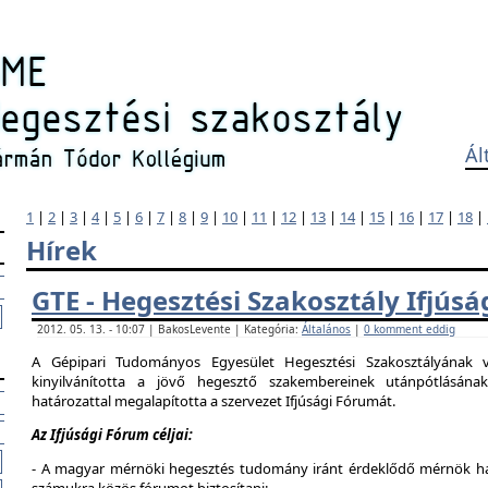
Ál
1
|
2
|
3
|
4
|
5
|
6
|
7
|
8
|
9
|
10
|
11
|
12
|
13
|
14
|
15
|
16
|
17
|
18
|
Hírek
GTE - Hegesztési Szakosztály Ifjús
2012. 05. 13. - 10:07 | BakosLevente | Kategória:
Általános
|
0 komment eddig
A Gépipari Tudományos Egyesület Hegesztési Szakosztályának v
kinyilvánította a jövő hegesztő szakembereinek utánpótlásána
határozattal megalapította a szervezet Ifjúsági Fórumát.
Az Ifjúsági Fórum céljai:
- A magyar mérnöki hegesztés tudomány iránt érdeklődő mérnök hallg