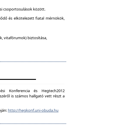
si csoportosulások között.
lődő és elkötelezett fiatal mérnökök,
, vitafórumok) biztosítása,
ési Konferencia és Hegtech2012
zéről is számos hallgató vett részt a
pján:
http://hegkonf.uni-obuda.hu