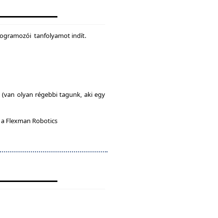
rogramozói tanfolyamot indít.
l (van olyan régebbi tagunk, aki egy
n a Flexman Robotics