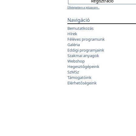
Elfelejtettem a jelszavam...
Navigáció
Bemutatkozás
Hírek
Féléves programunk
Galéria
Eddigi programjaink
Szakmai anyagok
Webshop
Hegesztőgépeink
SzMSz
Támogatóink
Elérhetőségeink