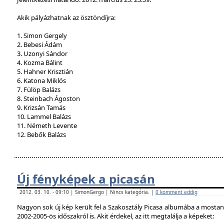
Akik pályázhatnak az ösztöndíjra:
1. Simon Gergely
2. Bebesi Ádám
3. Uzonyi Sándor
4. Kozma Bálint
5. Hahner Krisztián
6. Katona Miklós
7. Fülöp Balázs
8. Steinbach Ágoston
9. Krizsán Tamás
10. Lammel Balázs
11. Németh Levente
12. Bebők Balázs
Új fényképek a picasán
2012. 03. 10. - 09:10 | SimonGergo | Nincs kategória. |
0 komment eddig
Nagyon sok új kép került fel a Szakosztály Picasa albumába a mostan
2002-2005-ös időszakról is. Akit érdekel, az itt megtalálja a képeket: