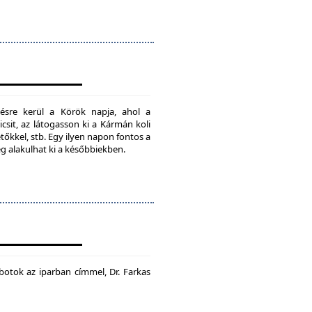
ésre kerül a Körök napja, ahol a
csit, az látogasson ki a Kármán koli
tőkkel, stb. Egy ilyen napon fontos a
ég alakulhat ki a későbbiekben.
botok az iparban címmel, Dr. Farkas