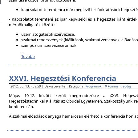
számukra közös fórumot biztosítani:
kapcsolatot teremteni a már meglevő felsőoktatásbeli hegeszté
- Kapcsolatot teremteni az ipar képviselői és a hegesztés iránt érdek
mérnökhallgatók között:
üzemlátogatások szervezése,
szakmai rendezvények (kiállítások, szakmai versenyek, előadások
szimpózium szervezése annak
...
Tovább
XXVI. Hegesztési Konferencia
2012. 05. 13. - 09:59 | BakosLevente | Kategória:
Programok
|
0 komment eddig
Május 10-12. között került megrendezésre a XXVI. Hegeszt
Hegesztéstechnikai Kiállítás az Óbudai Egyetemen. Szakosztályunk rés
konferencián.
A szakmai előadások anyaga hamarosan elérhető a konferencia honla