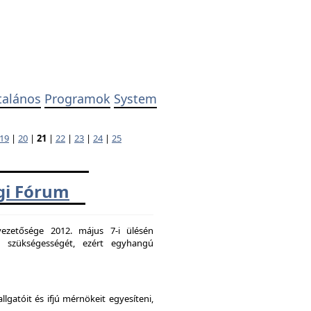
talános
Programok
System
19
|
20
|
21
|
22
|
23
|
24
|
25
ági Fórum
ezetősége 2012. május 7-i ülésén
k szükségességét, ezért egyhangú
atóit és ifjú mérnökeit egyesíteni,