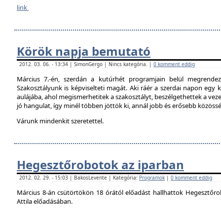
link
Körök napja bemutató
2012. 03. 06. - 13:34 | SimonGergo | Nincs kategória. |
0 komment eddig
Március 7.-én, szerdán a kutúrhét programjain belül megrendez
Szakosztályunk is képviselteti magát. Aki ráér a szerdai napon egy ki
aulájába, ahol megismerhetitek a szakosztályt, beszélgethettek a veze
jó hangulat, így minél többen jöttök ki, annál jobb és erősebb közöss
Várunk mindenkit szeretettel.
Hegesztőrobotok az iparban
2012. 02. 29. - 15:03 | BakosLevente | Kategória:
Programok
|
0 komment eddig
Március 8-án csütörtökön 18 órától előadást hallhattok Hegesztőro
Attila előadásában.