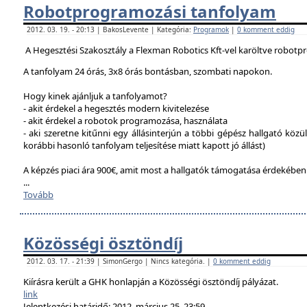
Robotprogramozási tanfolyam
2012. 03. 19. - 20:13 | BakosLevente | Kategória:
Programok
|
0 komment eddig
A Hegesztési Szakosztály a Flexman Robotics Kft-vel karöltve robotp
A tanfolyam 24 órás, 3x8 órás bontásban, szombati napokon.
Hogy kinek ajánljuk a tanfolyamot?
- akit érdekel a hegesztés modern kivitelezése
- akit érdekel a robotok programozása, használata
- aki szeretne kitűnni egy állásinterjún a többi gépész hallgató közü
korábbi hasonló tanfolyam teljesítése miatt kapott jó állást)
A képzés piaci ára 900€, amit most a hallgatók támogatása érdekébe
...
Tovább
Közösségi ösztöndíj
2012. 03. 17. - 21:39 | SimonGergo | Nincs kategória. |
0 komment eddig
Kiírásra került a GHK honlapján a Közösségi ösztöndíj pályázat.
link
Jelentkezési határidő: 2012. március 25. 23:59.