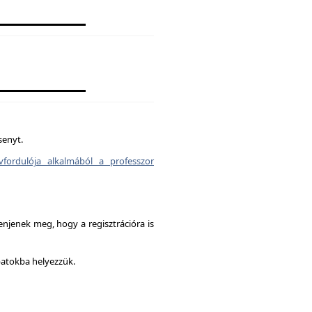
senyt.
vfordulója alkalmából a professzor
enjenek meg, hogy a regisztrációra is
patokba helyezzük.