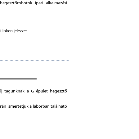
egesztőrobotok ipari alkalmazási
 linken jelezze:
új tagunknak a G épület hegesztő
án ismertetjük a laborban található