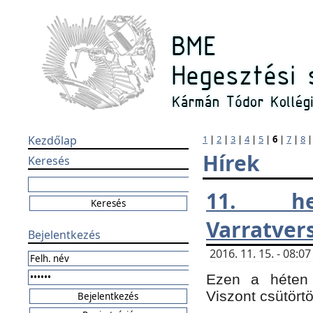
Kezdőlap
1
|
2
|
3
|
4
|
5
|
6
|
7
|
8
Hírek
Keresés
11. h
Varratver
Bejelentkezés
2016. 11. 15. - 08:
Ezen a héten 
Viszont csütört