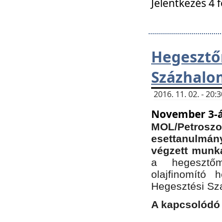
Jelentkezés 4 
Hegesz
Százhalo
2016. 11. 02. - 20
November 3-á
MOL/Petr
esettanulmá
végzett munká
a hegesztőm
olajfinomító 
Hegesztési Sz
A kapcsolódó