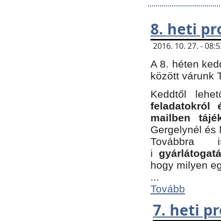
8. heti p
2016. 10. 27. - 08
A 8. héten ked
között várunk T
Keddtől leh
feladatokról
mailben tájé
Gergelynél és 
Továbbra 
i
gyárlátoga
hogy milyen e
...
Tovább
7. heti 