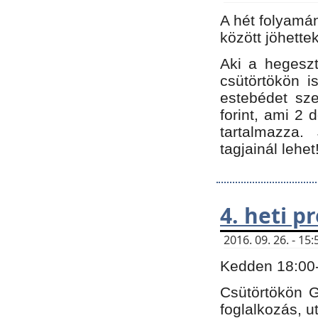
A hét folyamá
között jöhette
Aki a hegeszt
csütörtökön i
estebédet sze
forint, ami 2 
tartalmazza.
tagjainál lehet
4. heti 
2016. 09. 26. - 1
Kedden 18:00-t
Csütörtökön G
foglalkozás, ut