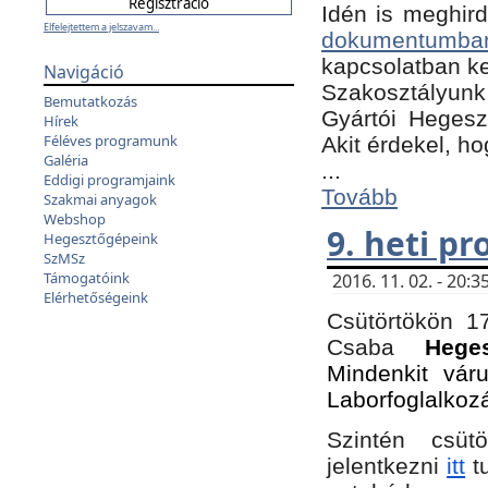
Idén is meghird
Elfelejtettem a jelszavam...
dokumentumba
kapcsolatban ke
Navigáció
Szakosztályunk 
Bemutatkozás
Gyártói Hegeszt
Hírek
Féléves programunk
Akit érdekel, h
Galéria
...
Eddigi programjaink
Tovább
Szakmai anyagok
Webshop
9. heti p
Hegesztőgépeink
SzMSz
Támogatóink
2016. 11. 02. - 20
Elérhetőségeink
Csütörtökön 17
Csaba
Hege
Mindenkit vár
Laborfoglalkoz
Szintén csüt
jelentkezni
itt
tu