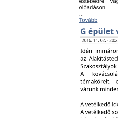
estebédre, va
előadáson.
...
Tovább
G épület 
2016. 11. 02. - 20
Idén immáro
az Alakításte
Szakosztályok
A kovácsolá
témaköreit, e
várunk minden
A vetélkedő id
A vetélkedő so