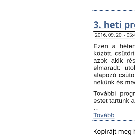
3. heti 
2016. 09. 20. - 0
Ezen a héte
között, csütör
azok akik ré
elmaradt: ut
alapozó csütör
nekünk és meg
További progr
estet tartunk 
...
Tovább
Kopirájt meg 