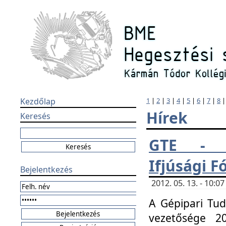
Kezdőlap
1
|
2
|
3
|
4
|
5
|
6
|
7
|
8
Hírek
Keresés
GTE - H
Ifjúsági 
Bejelentkezés
2012. 05. 13. - 10:
A Gépipari Tu
vezetősége 20