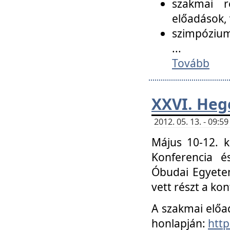
szakmai r
előadások, 
szimpózium
...
Tovább
XXVI. Heg
2012. 05. 13. - 09:
Május 10-12. k
Konferencia é
Óbudai Egyetem
vett részt a ko
A szakmai előa
honlapján:
http