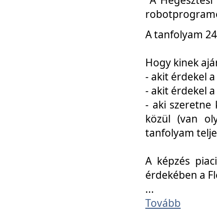
robotprogramo
A tanfolyam 24
Hogy kinek ajá
- akit érdekel 
- akit érdekel
- aki szeretne 
közül (van ol
tanfolyam telje
A képzés piac
érdekében a F
...
Tovább