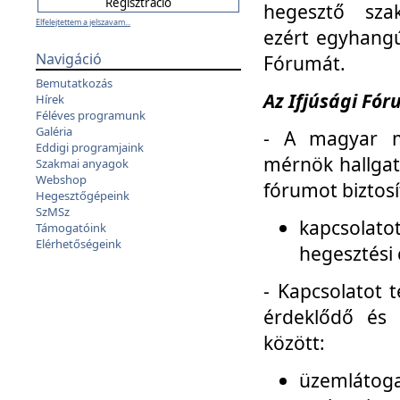
hegesztő sza
Elfelejtettem a jelszavam...
ezért egyhangú
Navigáció
Fórumát.
Bemutatkozás
Az Ifjúsági Fóru
Hírek
Féléves programunk
Galéria
- A magyar m
Eddigi programjaink
mérnök hallgat
Szakmai anyagok
Webshop
fórumot biztosí
Hegesztőgépeink
SzMSz
kapcsolat
Támogatóink
Elérhetőségeink
hegesztési 
- Kapcsolatot t
érdeklődő és 
között:
üzemlátoga