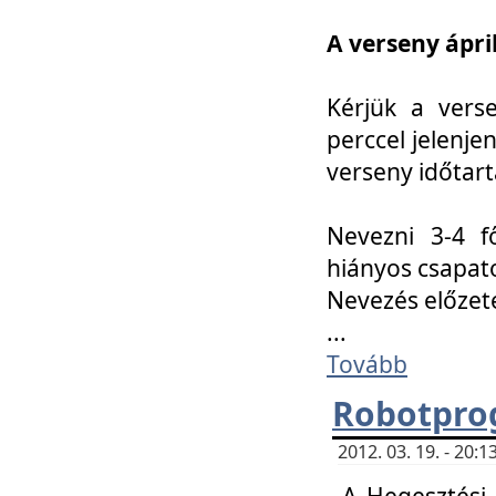
A verseny ápril
Kérjük a vers
perccel jelenje
verseny időtar
Nevezni 3-4 f
hiányos csapat
Nevezés előze
...
Tovább
Robotpro
2012. 03. 19. - 20:
A Hegesztési S