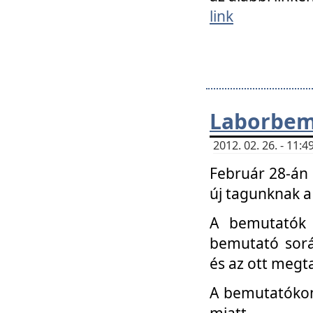
link
Laborbem
2012. 02. 26. - 11:
Február 28-án
új tagunknak a
A bemutatók 
bemutató sorá
és az ott megta
A bemutatókon 
miatt.