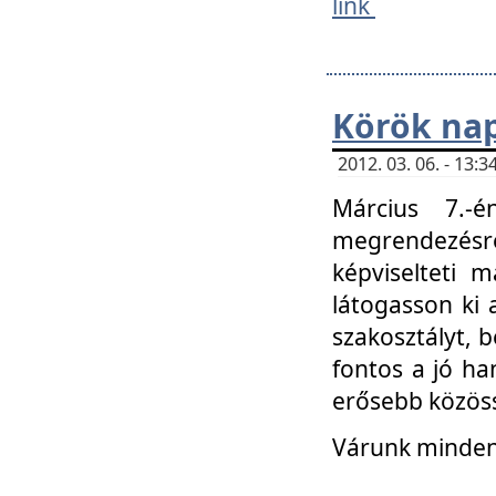
link
Körök na
2012. 03. 06. - 13
Március 7.-
megrendezésre
képviselteti 
látogasson ki 
szakosztályt, b
fontos a jó ha
erősebb közöss
Várunk mindenk