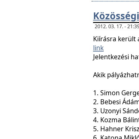
Közösségi
2012. 03. 17. - 21
Kiírásra kerül
link
Jelentkezési ha
Akik pályázhat
1. Simon Gerge
2. Bebesi Ádá
3. Uzonyi Sánd
4. Kozma Bálin
5. Hahner Kris
6. Katona Mikl