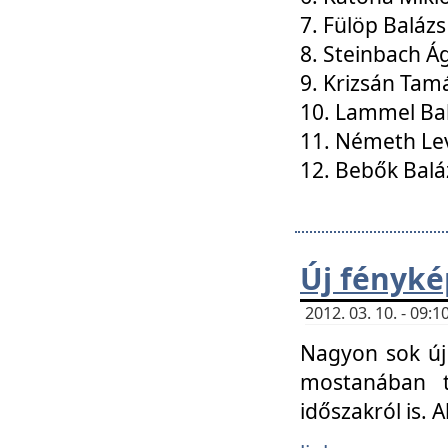
7. Fülöp Balázs
8. Steinbach Á
9. Krizsán Tam
10. Lammel Ba
11. Németh Le
12. Bebők Balá
Új fényké
2012. 03. 10. - 09
Nagyon sok új 
mostanában t
időszakról is. A