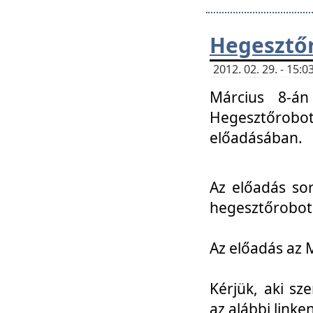
Hegesztőr
2012. 02. 29. - 15:
Március 8-án
Hegesztőrobo
előadásában.
Az előadás so
hegesztőroboto
Az előadás az 
Kérjük, aki sz
az alábbi linken