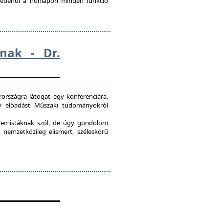
ggetlenül a honlapon minden funkció
nak - Dr.
országra látogat egy konferenciára.
egy előadást Műszaki tudományokról
etemistáknak szól, de úgy gondolom
 nemzetközileg elismert, széleskörű