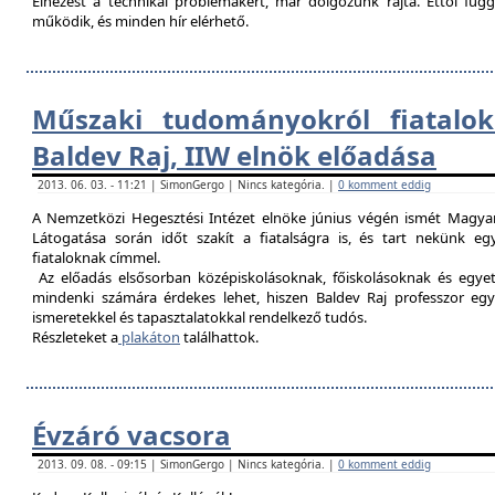
Elnézést a technikai problémákért, már dolgozunk rajta. Ettől fü
működik, és minden hír elérhető.
Műszaki tudományokról fiatalok
Baldev Raj, IIW elnök előadása
2013. 06. 03. - 11:21 | SimonGergo | Nincs kategória. |
0 komment eddig
A Nemzetközi Hegesztési Intézet elnöke június végén ismét Magyar
Látogatása során időt szakít a fiatalságra is, és tart nekünk 
fiataloknak címmel.
Az előadás elsősorban középiskolásoknak, főiskolásoknak és egy
mindenki számára érdekes lehet, hiszen Baldev Raj professzor egy
ismeretekkel és tapasztalatokkal rendelkező tudós.
Részleteket a
plakáton
találhattok.
Évzáró vacsora
2013. 09. 08. - 09:15 | SimonGergo | Nincs kategória. |
0 komment eddig