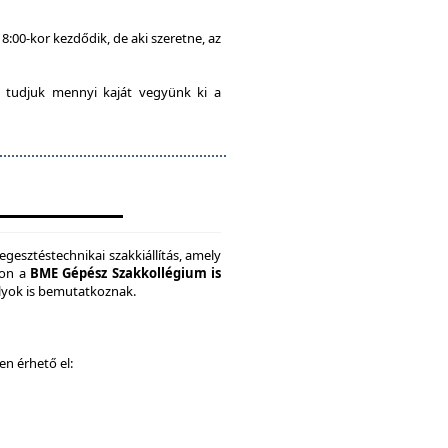
8:00-kor kezdődik, de aki szeretne, az
 tudjuk mennyi kaját vegyünk ki a
gesztéstechnikai szakkiállítás, amely
son a
BME Gépész Szakkollégium is
ályok is bemutatkoznak.
ken érhető el: