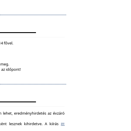
4 fővel.
k meg.
 az időpont!
on lehet, eredményhirdetés az évzáró
nt lesznek kihirdetve. A kiírás
itt