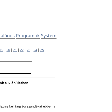
talános
Programok
System
19
|
20
|
21
|
22
|
23
|
24
|
25
unk a G. épületben.
eznie kell tagsági szándékát ebben a