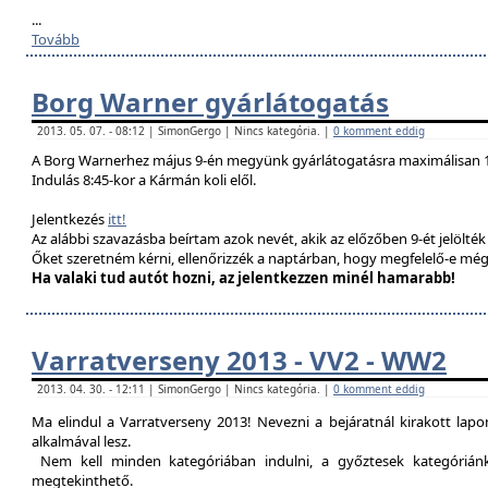
...
Tovább
Borg Warner gyárlátogatás
2013. 05. 07. - 08:12 | SimonGergo | Nincs kategória. |
0 komment eddig
A Borg Warnerhez május 9-én megyünk gyárlátogatásra maximálisan 1
Indulás 8:45-kor a Kármán koli elől.
Jelentkezés
itt!
Az alábbi szavazásba beírtam azok nevét, akik az előzőben 9-ét jelölté
Őket szeretném kérni, ellenőrizzék a naptárban, hogy megfelelő-e még
Ha valaki tud autót hozni, az jelentkezzen minél hamarabb!
Varratverseny 2013 - VV2 - WW2
2013. 04. 30. - 12:11 | SimonGergo | Nincs kategória. |
0 komment eddig
Ma elindul a Varratverseny 2013! Nevezni a bejáratnál kirakott lap
alkalmával lesz.
Nem kell minden kategóriában indulni, a győztesek kategóriánké
megtekinthető.