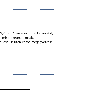
yőrbe. A versenyen a Szakosztály
ak, mind pneumatikusak.
 lesz.
Délután közös megegyezéssel