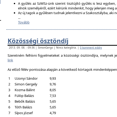
A gyűlés az SzMSz-ünk szerint tisztújító gyűlés is lesz egyben,
elnök személyéről, ezért kérünk mindenkit, hogy jelenjen meg 
Az új tagok a gyűlésen tudnak jelentkezni a Szakosztályba, aki n
...
Tovább
Közösségi ösztöndíj
2013. 09. 08. - 09:36 | SimonGergo | Nincs kategória. |
0 komment eddig
Szeretném felhívni figyelmeteket a közösségi ösztöndíjra, melynek je
link
Az előző félév pontozása alapján a következő körtagok mindenképpen a
1
Uzonyi Sándor
9,93
2
Simon Gergely
9,76
3
Kozma Bálint
8,05
4
Fülöp Balázs
7,53
5
Bebők Balázs
5,65
6
Tóth Balázs
5,65
7
Sípos józsef
4,79