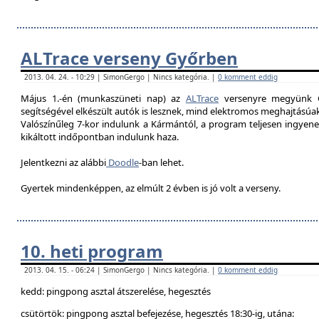
ALTrace verseny Győrben
2013. 04. 24. - 10:29 | SimonGergo | Nincs kategória. |
0 komment eddig
Május 1.-én (munkaszüneti nap) az
ALTrace
versenyre megyünk G
segítségével elkészült autók is lesznek, mind elektromos meghajtású
Valószínűleg 7-k
or indulunk a Kármántól, a program teljesen ingyenes
kikáltott indőpontban indulunk haza.
Jelentkezni az alábbi
Doodle
-ban lehet.
Gyertek mindenképpen, az elmúlt 2 évben is jó volt a verseny.
10. heti program
2013. 04. 15. - 06:24 | SimonGergo | Nincs kategória. |
0 komment eddig
kedd: pingpong asztal átszerelése, hegesztés
csütörtök: pingpong asztal befejezése, hegesztés 18:30-ig, utána: