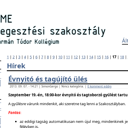
Ál
1
|
2
|
3
|
4
|
5
|
6
|
7
|
8
|
9
|
10
|
11
|
12
|
13
|
14
|
15
|
16
|
17
|
18
|
Hírek
Évnyitó és tagújító ülés
2013. 09. 07. - 14:21 | SimonGergo | Nincs kategória. |
0 komment eddig
Szeptember 19.-én, 18:00-kor évnyitó és tagtoborzó gyűlést tart
A gyűlésre várunk mindenkit, aki szeretne tag lenni a Szakosztályban.
Fontos
:
az eddigi tagság automatikusan nem újul meg, mindenkinek jel
félévben is.