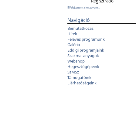
Elfelejtettem a jelszavam...
Navigáció
Bemutatkozás
Hírek
Féléves programunk
Galéria
Eddigi programjaink
Szakmai anyagok
Webshop
Hegesztőgépeink
SzMSz
Támogatóink
Elérhetőségeink