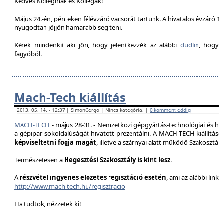
Kedves Kolleginák és Kollégák!
Május 24.-én, pénteken félévzáró vacsorát tartunk. A hivatalos évzáró 1
nyugodtan jöjjön hamarabb segíteni.
Kérek mindenkit aki jön, hogy jelentkezzék az alábbi
dudlin
, hogy
fagyóból.
Mach-Tech kiállítás
2013. 05. 14. - 12:37 | SimonGergo | Nincs kategória. |
0 komment eddig
MACH-TECH
-
május 28-31.
- Nemzetközi gépgyártás-technológiai és he
a gépipar sokoldalúságát hivatott prezentál
ni.
A MACH-TECH kiállítá
képviseltetni fogja magát
, illetve a szárnyai alatt működő Szakoszt
Természetesen a
Hegesztési Szakosztály is kint lesz
.
A
részvétel ingyenes előzetes regisztáció esetén
, ami az alábbi lin
http://www.mach-tech.hu/regisztracio
Ha tudtok, nézzetek ki!