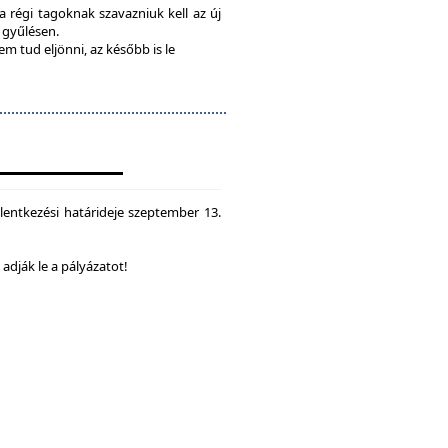
 a régi tagoknak szavazniuk kell az új
a gyűlésen.
em tud eljönni, az később is le
lentkezési határideje szeptember 13.
dják le a pályázatot!