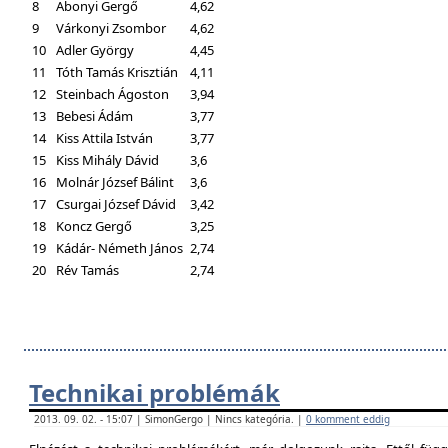
8
Abonyi Gergő
4,62
9
Várkonyi Zsombor
4,62
10
Adler György
4,45
11
Tóth Tamás Krisztián
4,11
12
Steinbach Ágoston
3,94
13
Bebesi Ádám
3,77
14
Kiss Attila István
3,77
15
Kiss Mihály Dávid
3,6
16
Molnár József Bálint
3,6
17
Csurgai József Dávid
3,42
18
Koncz Gergő
3,25
19
Kádár- Németh János
2,74
20
Rév Tamás
2,74
Technikai problémák
2013. 09. 02. - 15:07 | SimonGergo | Nincs kategória. |
0 komment eddig