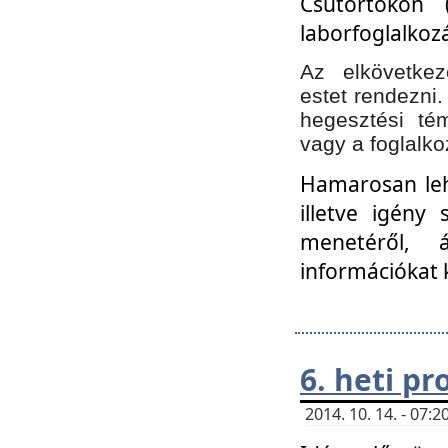
Csütörtökön 
laborfoglalkozá
Az elkövetke
estet rendezni
hegesztési té
vagy a foglalko
Hamarosan lehe
illetve igény
menetéről, á
információkat 
6. heti p
2014. 10. 14. - 07