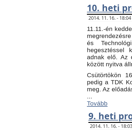
10. heti 
2014. 11. 16. - 18:
11.11.-én kedde
megrendezésre 
és Technológ
hegesztéssel k
adnak elő. Az o
között nyitva ál
Csütörtökön 16
pedig a TDK Kon
meg. Az előadá
...
Tovább
9. heti p
2014. 11. 16. - 18