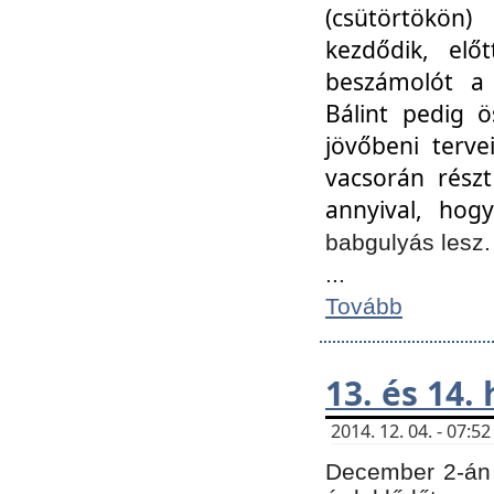
(csütörtökön
kezdődik, elő
beszámolót a 
Bálint pedig ö
jövőbeni terve
vacsorán részt
annyival, hogy
babgulyás lesz
...
Tovább
13. és 14.
2014. 12. 04. - 07:
December 2-án 