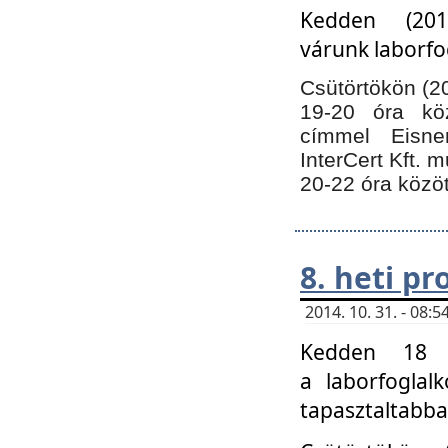
Kedden (201
várunk laborfo
Csütörtökön (20
19-20 óra kö
címmel Eisne
InterCert Kft. 
20-22 óra közöt
8. heti p
2014. 10. 31. - 08
Kedden 18 ó
a laborfoglal
tapasztaltabba