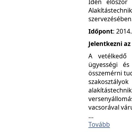
Idén először
Alakítástechni
szervezésében
Időpont
: 2014
Jelentkezni az
A vetélkedő 
ügyességi és
összemérni tud
szakosztályok 
alakítástec
versenyállom
vacsorával vár
...
Tovább