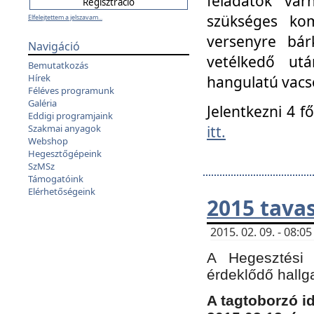
feladatok vá
szükséges kom
Elfelejtettem a jelszavam...
versenyre bár
Navigáció
vetélkedő ut
Bemutatkozás
Hírek
hangulatú vacso
Féléves programunk
Galéria
Jelentkezni 4 f
Eddigi programjaink
itt.
Szakmai anyagok
Webshop
Hegesztőgépeink
SzMSz
Támogatóink
Elérhetőségeink
2015 tavas
2015. 02. 09. - 08:
A Hegesztési 
érdeklődő hallg
A tagtoborzó i