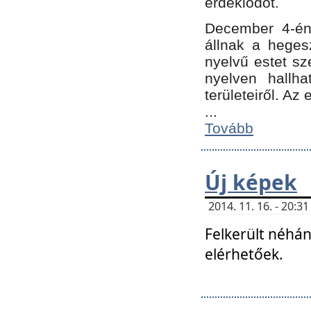
érdeklődőt.
December 4-én
állnak a hegesz
nyelvű estet sz
nyelven hallh
területeiről. A
...
Tovább
Új képek
2014. 11. 16. - 20:
Felkerült néhán
elérhetőek.