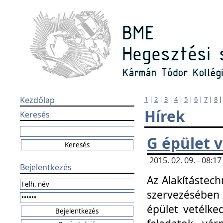
Kezdőlap
1
|
2
|
3
|
4
|
5
|
6
|
7
|
8
Hírek
Keresés
G épület 
2015. 02. 09. - 08:
Bejelentkezés
Az Alakítástech
szervezésében
épület vetélke