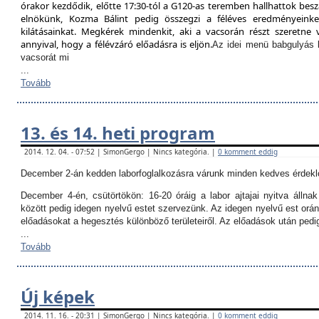
órakor kezdődik, előtte 17:30-tól a G120-as teremben hallhattok besz
elnökünk, Kozma Bálint pedig összegzi a féléves eredményeinket
kilátásainkat. Megkérek mindenkit, aki a vacsorán részt szeretne v
annyival, hogy a félévzáró előadásra is eljön.
Az idei menü babgulyás 
vacsorát mi
...
Tovább
13. és 14. heti program
2014. 12. 04. - 07:52 | SimonGergo | Nincs kategória. |
0 komment eddig
December 2-án kedden laborfoglalkozásra várunk minden kedves érdekl
December 4-én, csütörtökön:
16-20 óráig a labor ajtajai nyitva állna
között pedig idegen nyelvű estet szervezünk. Az idegen nyelvű est orán
előadásokat a hegesztés különböző területeiről. Az előadások után ped
...
Tovább
Új képek
2014. 11. 16. - 20:31 | SimonGergo | Nincs kategória. |
0 komment eddig