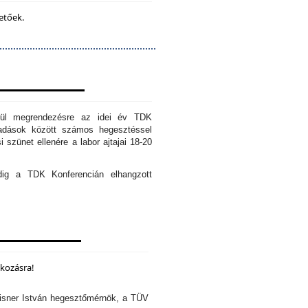
etőek.
erül megrendezésre az idei év TDK
őadások között számos hegesztéssel
 szünet ellenére a labor ajtajai 18-20
edig a TDK Konferencián elhangzott
lkozásra!
isner István hegesztőmérnök, a TÜV