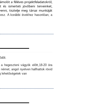
ámolót a féléves projektfeladatokról,
 és ismerteti jövőbeni terveinket,
enni, tisztelje meg társai munkáját
lesz.
A korábbi évekhez hasonlóan, a
ődőt.
k a hegeszteni vágyók előtt,
18-20 óra
 német, angol nyelven hallhattok rövid
ig lehetőségetek van