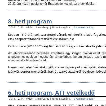
Rheinland InterCert Kft. munkatársa tart előadást,
20-22 óra között pedig ismét Estebéddel várjuk az érdeklődőket.
8. heti program
2014. 10. 31. - 08:54 | SimonGergo | Nincs kategória. |
0 komment eddig
Kedden 18 órától sok szeretettel várunk mindenkit a laborfoglalko
csak a tapasztaltabbak részvételére számítunk!
Csütörtökön (2014.10.28-án) 16 órától 20 óráig szintén laborfoglalkozá
Az elkövetkezendő hetekben szeretnék egy idegen nyelvű estet ren
angol/német nyelven hegesztési témakörben, kérem jelezze azt e-m
alkalmával a laborfelelősnek.
Hamarosan lehetőségetek nyílik szakosztályos pulcsi és kabát, illetve
igénylés pontos menetéről, árakról, színválasztékról rövidesen bőve
6. heti program, ATT vetélkedő
2014. 10. 14. - 07:20 | SimonGergo | Nincs kategória. |
0 komment eddig
Idén először megrendezésre kerül az
ATT Vetélkedő
, az Alak