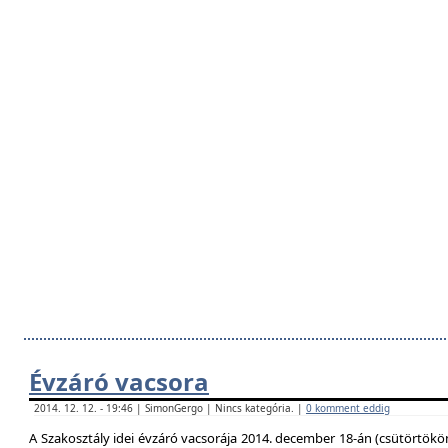
Évzáró vacsora
2014. 12. 12. - 19:46 | SimonGergo | Nincs kategória. |
0 komment eddig
A Szakosztály idei évzáró vacsorája 2014. december 18-án (csütörtökö