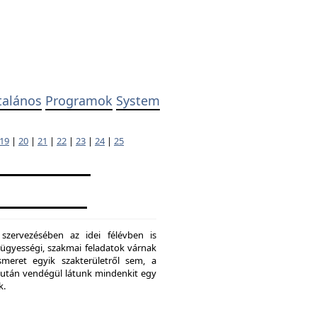
talános
Programok
System
19
|
20
|
21
|
22
|
23
|
24
|
25
 szervezésében az idei félévben is
ügyességi, szakmai feladatok várnak
meret egyik szakterületről sem, a
ő után vendégül látunk mindenkit egy
k.