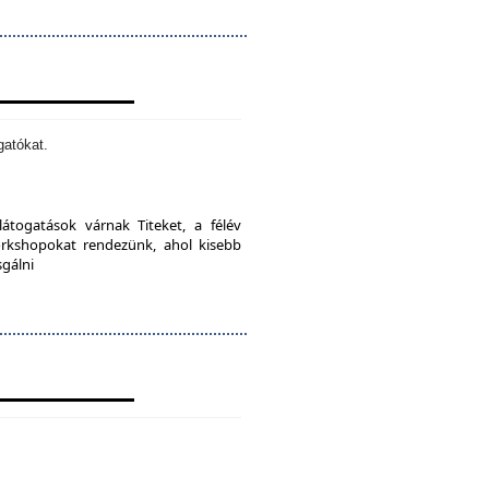
gatókat.
látogatások várnak Titeket, a félév
orkshopokat rendezünk, ahol kisebb
sgálni