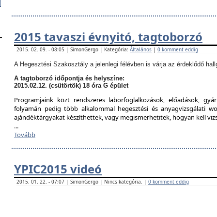
2015 tavaszi évnyitó, tagtoborzó
2015. 02. 09. - 08:05 | SimonGergo | Kategória:
Általános
|
0 komment eddig
A Hegesztési Szakosztály a jelenlegi félévben is várja az érdeklődő hall
A tagtoborzó időpontja és helyszíne:
2015.02.12. (csütörtök) 18 óra G épület
Programjaink közt rendszeres laborfoglalkozások, előadások, gyár
folyamán pedig több alkalommal hegesztési és anyagvizsgálati w
ajándéktárgyakat készíthettek, vagy megismerhetitek, hogyan kell viz
...
Tovább
YPIC2015 videó
2015. 01. 22. - 07:07 | SimonGergo | Nincs kategória. |
0 komment eddig