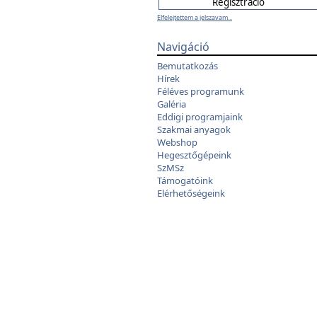
Elfelejtettem a jelszavam...
Navigáció
Bemutatkozás
Hírek
Féléves programunk
Galéria
Eddigi programjaink
Szakmai anyagok
Webshop
Hegesztőgépeink
SzMSz
Támogatóink
Elérhetőségeink