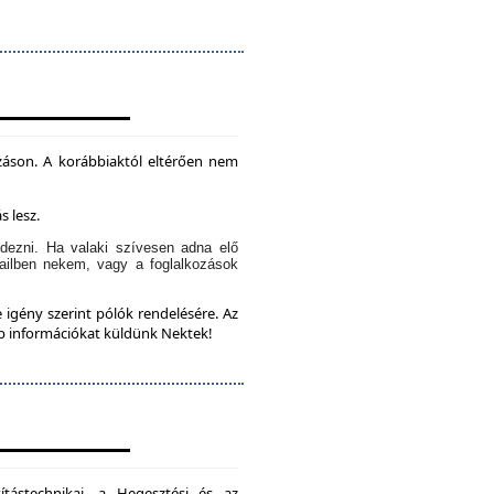
záson. A korábbiaktól eltérően nem
s lesz.
dezni. Ha valaki szívesen adna elő
ailben nekem, vagy a foglalkozások
 igény szerint pólók rendelésére. Az
bb információkat küldünk Nektek!
ítástechnikai, a Hegesztési és az