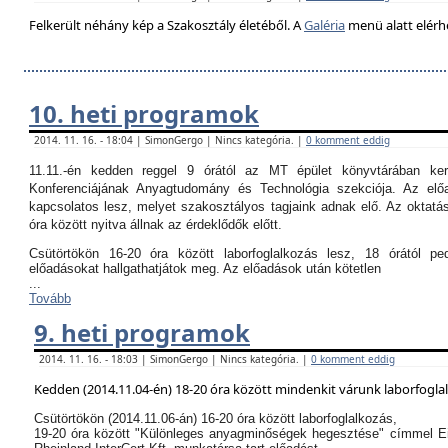
Felkerült néhány kép a Szakosztály életéből. A
Galéria
menü alatt elérh
10. heti programok
2014. 11. 16. - 18:04 | SimonGergo | Nincs kategória. |
0 komment eddig
11.11.-én kedden reggel 9 órától az MT épület könyvtárában k
Konferenciájának Anyagtudomány és Technológia szekciója. Az el
kapcsolatos lesz, melyet szakosztályos tagjaink adnak elő. Az oktatási
óra között nyitva állnak az érdeklődők előtt.
Csütörtökön 16-20 óra között laborfoglalkozás lesz, 18 órától p
előadásokat hallgathatjátok meg. Az előadások után kötetlen
...
Tovább
9. heti programok
2014. 11. 16. - 18:03 | SimonGergo | Nincs kategória. |
0 komment eddig
Kedden (2014.11.04-én) 18-20 óra között mindenkit várunk laborfogla
Csütörtökön (2014.11.06-án) 16-20 óra között laborfoglalkozás,
19-20 óra között "Különleges anyagminőségek hegesztése" címmel E