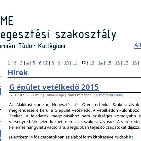
Ál
1
|
2
|
3
|
4
|
5
|
6
|
7
|
8
|
9
|
10
|
11
|
12
|
13
|
14
|
15
|
16
|
17
|
18
|
Hírek
G épület vetélkedő 2015
2015. 02. 09. - 08:17 | SimonGergo | Nincs kategória. |
0 komment eddig
Az Alakítástechnikai, Hegesztési és Orvostechnika Szakosztályok
megrendezésre kerül a G épület vetélkedő. A vetélkedőn különböző 
Titeket. A feladatok megoldásához nem szükséges komolyabb is
versenyre bárki jelentkezhet, nem csak szakosztályosok! A vetélked
kellemes hangulatú vacsorára, a legjobban teljesítő csapatokat díjazzu
Jelentkezni 4 fős csapatokban az alábbi form kitöltésével tudtok
itt.