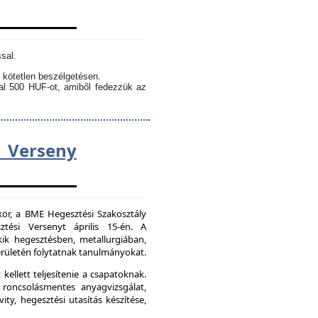
sal.
 kötetlen beszélgetésen.
kal 500 HUF-ot, amiből fedezzük az
Verseny
kör, a BME Hegesztési Szakosztály
tési Versenyt április 15-én. A
ik hegesztésben, metallurgiában,
ületén folytatnak tanulmányokat.
kellett teljesítenie a csapatoknak.
 roncsolásmentes anyagvizsgálat,
ity, hegesztési utasítás készítése,