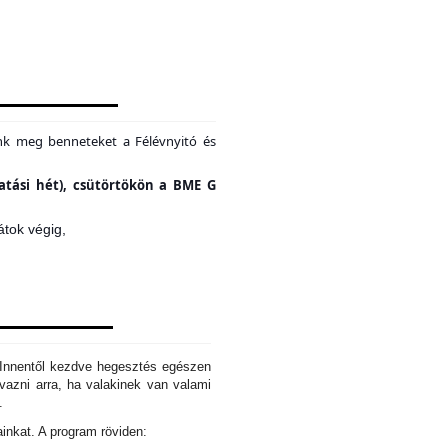
unk meg benneteket a Félévnyitó és
tatási hét), csütörtökön a BME G
átok végig,
. Innentől kezdve hegesztés egészen
azni arra, ha valakinek van valami
d.
ainkat. A program röviden: