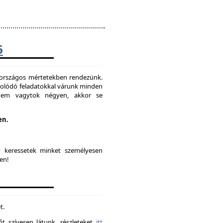
6
t országos mértetekben rendezünk.
solódó feladatokkal várunk minden
 nem vagytok négyen, akkor se
en.
y keressetek minket személyesen
en!
t.
t szívesen látunk. részleteket
itt