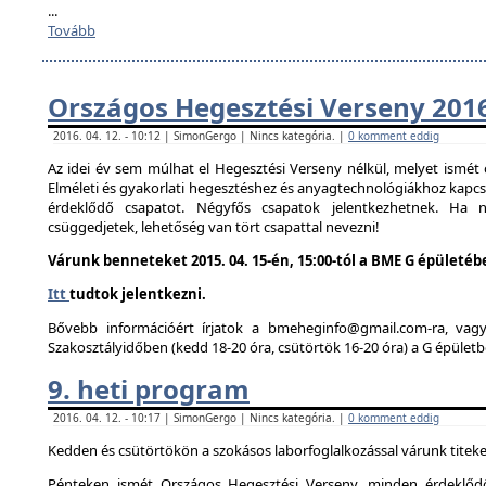
...
Tovább
Országos Hegesztési Verseny 201
2016. 04. 12. - 10:12 | SimonGergo | Nincs kategória. |
0 komment eddig
Az idei év sem múlhat el Hegesztési Verseny nélkül, melyet ismé
Elméleti és gyakorlati hegesztéshez és anyagtechnológiákhoz kapc
érdeklődő csapatot. Négyfős csapatok jelentkezhetnek. Ha
csüggedjetek, lehetőség van tört csapattal nevezni!
Várunk benneteket 2015. 04. 15-én, 15:00-tól a BME G épületéb
Itt
tudtok jelentkezni.
Bővebb információért írjatok a bmeheginfo@gmail.com-ra, vag
Szakosztályidőben (kedd 18-20 óra, csütörtök 16-20 óra) a G épületb
9. heti program
2016. 04. 12. - 10:17 | SimonGergo | Nincs kategória. |
0 komment eddig
Kedden és csütörtökön a szokásos laborfoglalkozással várunk titeke
Pénteken ismét Országos Hegesztési Verseny, minden érdeklődő