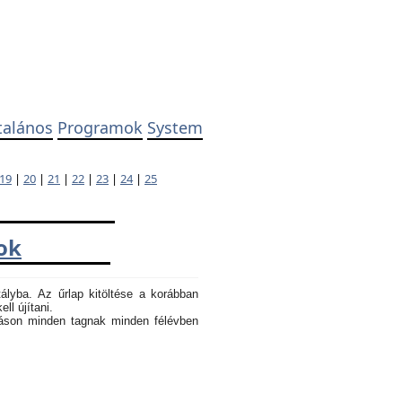
talános
Programok
System
19
|
20
|
21
|
22
|
23
|
24
|
25
ok
tályba. Az űrlap kitöltése a korábban
ll újítani.
atáson minden tagnak minden félévben