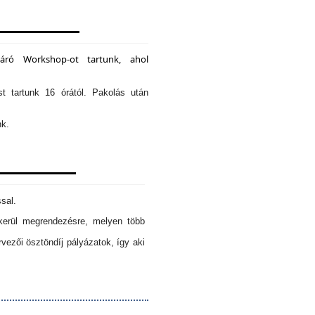
záró Workshop-ot tartunk, ahol
st tartunk 16 órától. Pakolás után
nk.
sal.
erül megrendezésre, melyen több
ezői ösztöndíj pályázatok, így aki