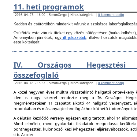
11. heti programok
2016. 04. 27. - 16:00 | SimonGergo | Nincs kategória. |
0 komment eddig
Kedden és csütörtökön mindenkit várunk a szokásos laborfoglalkozás
Csütörtök este várunk titeket egy közös sütögetésen (hurka-kolbász),
Amennyiben jönnétek, úgy
itt jelezzétek
, illetve hozzatok magatok
este költségeit.
IV. Országos Hegesztési 
összefoglaló
2016. 04. 18. - 15:53 | SimonGergo | Nincs kategória. |
0 komment eddig
A közel negyven éves múltra visszatekintő hallgatói öntevékeny 
idén is nagy sikerrel rendezte meg a IV. Országos Hegesz
megmérettetésen 11 csapatot alkotó 44 hallgató versenyzett, ak
robotikában és más anyagtechnológiákhoz köthető tudományok ter
A délután kezdődő verseny egészen estig tartott, ahol 14 állomást 
Mind elméleti, mind gyakorlati feladatok megoldásra kerültek:
ponthegesztés, különböző kézi ívhegesztési eljárásváltozatok, activ
stb. Az idei