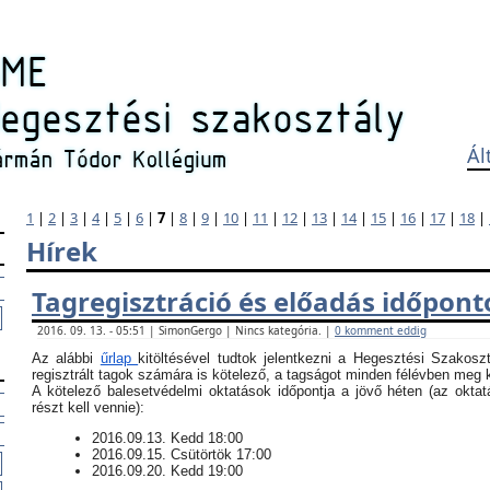
Ál
1
|
2
|
3
|
4
|
5
|
6
|
7
|
8
|
9
|
10
|
11
|
12
|
13
|
14
|
15
|
16
|
17
|
18
|
Hírek
Tagregisztráció és előadás időpont
2016. 09. 13. - 05:51 | SimonGergo | Nincs kategória. |
0 komment eddig
Az alábbi
űrlap
kitöltésével tudtok jelentkezni a Hegesztési Szakosz
regisztrált tagok számára is kötelező, a tagságot minden félévben meg ke
​A kötelező balesetvédelmi oktatások időpontja a jövő héten (az okt
részt kell vennie):
​2016.09.13. Kedd 18:00
2016.09.15. Csütörtök 17:00
2016.09.20. Kedd 19:00