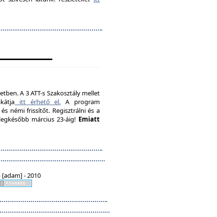
etben. A 3 ATT-s Szakosztály mellet
kátja
itt érhető el.
A program
s némi frissítőt. Regisztrálni és a
, legkésőbb március 23-áig!
Emiatt
 [adam] - 2010