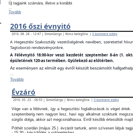
Új tagjaink számára, illetve a korábbi
...
Tovább
2016 őszi évnyitó
2016. 08. 28. - 12:47 | SimonGergo | Nincs kategória. |
0 komment eddig
A Hegesztési Szakosztály vezetőségének nevében, szeretettel hív
Tagtoborzó rendezvényünkre.
A Félévnyitó 18:00-kor veszi kezdetét szeptember 8-án (1. ok
épületének 120-as termében. Gyülekező az előtérben.
Az eseményen az elmúlt egy évről készült beszámolót hallgathatj
...
Tovább
Évzáró
2016. 05. 23. - 06:55 | SimonGergo | Nincs kategória. |
0 komment eddig
Vége van a félévnek, így a hegesztési foglalkozások is véget értek
szeptemberig nem nagyon lesz, havi egy alkalmat szoktunk megszav
sürgős dolga, akkor azt megcsinálhassa. Erről később értesültök maj
Póthét szerdán (május 25.) évzárót tartunk, amin szívesen látjuk tagj
- 15:30 - készülődés a sütögetéshez