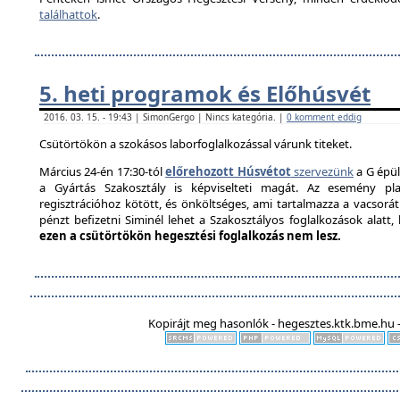
találhattok
.
5. heti programok és Előhúsvét
2016. 03. 15. - 19:43 | SimonGergo | Nincs kategória. |
0 komment eddig
Csütörtökön a szokásos laborfoglalkozással várunk titeket.
Március 24-én 17:30-tól
előrehozott Húsvétot
szervezünk
a G épül
a Gyártás Szakosztály is képviselteti magát. Az esemény pla
regisztrációhoz kötött, és önköltséges, ami tartalmazza a vacsorát é
pénzt befizetni Siminél lehet a Szakosztályos foglalkozások alatt
ezen a csütörtökön hegesztési foglalkozás nem lesz.
Kopirájt meg hasonlók - hegesztes.ktk.bme.hu -