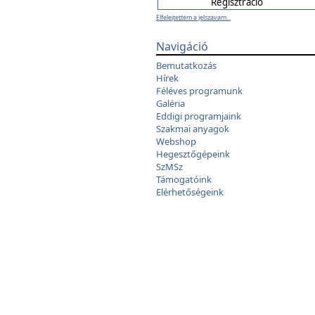
Elfelejtettem a jelszavam...
Navigáció
Bemutatkozás
Hírek
Féléves programunk
Galéria
Eddigi programjaink
Szakmai anyagok
Webshop
Hegesztőgépeink
SzMSz
Támogatóink
Elérhetőségeink