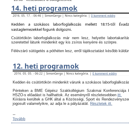
14. heti programok
2016. 05. 17. - 06:46 | SimonGergo | Nincs kategória. |
0 komment eddig
Kedden a szokásos laborfoglalkozás mellett 18:15-től Évad
vastaglemezekkel fogunk dolgozni.
Csütörtökön laborfoglalkozás már nem lesz, helyette labortakarítá
szeretettel látunk mindenkit egy kis zsíros kenyérre és szörpre.
Félévzáró sütögetés a póthéten lesz, erről tájékoztatást később küldü
12. heti programok
2016. 05. 05. - 06:22 | SimonGergo | Nincs kategória. |
0 komment eddig
Kedden és csütörtökön mindenkit várunk a szokásos laborfoglalkozás
Pénteken a BME Gépész Szakkollégium Szakmai Konferenciája k
HSZO-s előadást is hallhattok. Az eseményről részletesebben
itt.
Kiírásra kerültek a GHK által a
Közösségi, Sport és Rendezvényszerv
jogosult valamelyikre, az adja le a pályázatát.
Részletek itt.
...
Tovább