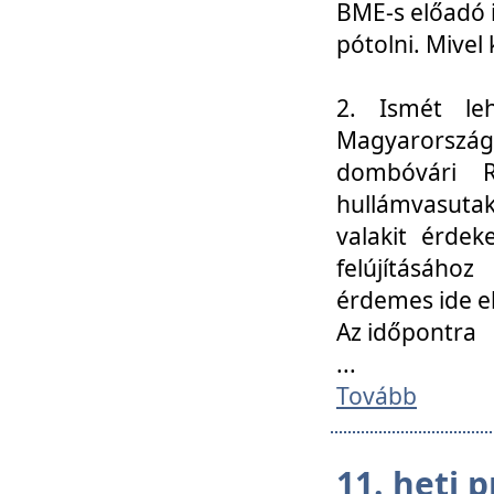
BME-s előadó i
pótolni. Mivel 
2. Ismét le
Magyarország
dombóvári R
hullámvasuta
valakit érdek
felújításáh
érdemes ide el
Az időpontra
...
Tovább
11. heti