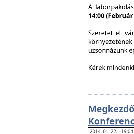
A laborpakolá
14:00 (Február
Szeretettel vá
környezetének
uzsonnázunk eg
Kérek mindenki
Megkezd
Konferenc
2014. 01. 22. - 19: