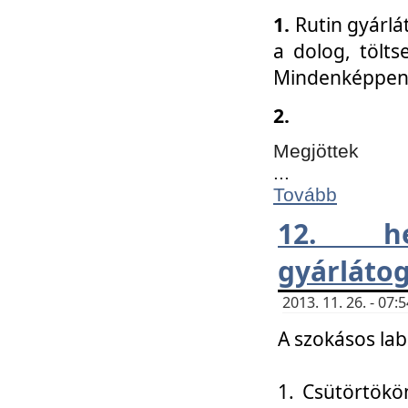
1.
Rutin gyárlá
a dolog, tölts
Mindenképpen 
2.
Megjöttek
...
Tovább
12. h
gyárlátog
2013. 11. 26. - 07
A szokásos lab
1. Csütörtökö