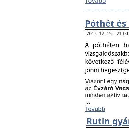
Tovább
Póthét és
2013. 12. 15. - 21:
A póthéten he
vizsgaidőszak
következő félé
jönni hegesztge
Viszont egy nag
az
Évzáró Vacs
minden aktív ta
...
Tovább
Rutin gyá