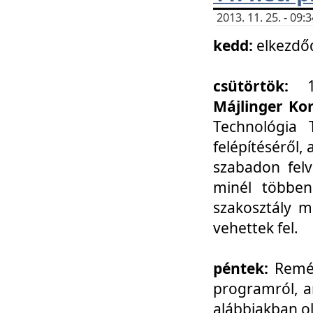
2013. 11. 25. - 09
kedd:
elkezdő
csütörtök:
Májlinger Ko
Technológia 
felépítéséről,
szabadon felv
minél többen
szakosztály m
vehettek fel.
péntek:
Remél
programról, a
alábbiakban ol