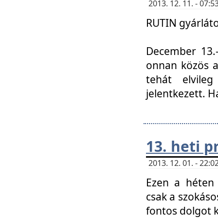
2013. 12. 11. - 07
RUTIN gyárláto
December 13.-á
onnan közös a
tehát elvile
jelentkezett. H
13. heti 
2013. 12. 01. - 22
Ezen a héten
csak a szokáso
fontos dolgot 