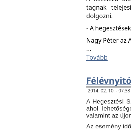
tagnak teleje
dolgozni.
- A hegesztések
Nagy Péter az A
...
Tovább
Félévnyit
2014. 02. 10. - 07:
A Hegesztési Sz
ahol lehetőség
valamint az újo
Az esemény időp