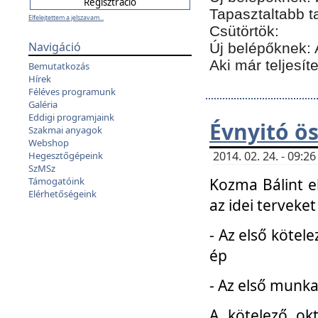
Tapasztaltabb t
Elfelejtettem a jelszavam...
Csütörtök:
Navigáció
Új belépőknek: 
Aki már teljesít
Bemutatkozás
Hírek
Féléves programunk
Galéria
Eddigi programjaink
Évnyitó ö
Szakmai anyagok
Webshop
2014. 02. 24. - 09:
Hegesztőgépeink
SzMSz
Kozma Bálint el
Támogatóink
Elérhetőségeink
az idei terveket
- Az első kötele
ép
- Az első munka
A kötelező ok