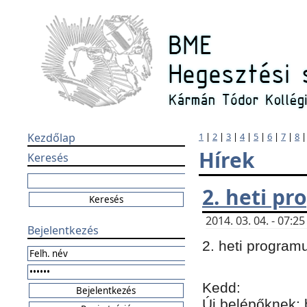
Kezdőlap
1
|
2
|
3
|
4
|
5
|
6
|
7
|
8
Hírek
Keresés
2. heti p
2014. 03. 04. - 07:
Bejelentkezés
2. heti program
Kedd:
Új belépőknek: 