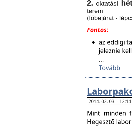
2.
hé
oktatási
terem
(főbejárat - lépc
Fontos
:
az eddigi 
jeleznie ke
...
Tovább
Laborpako
2014. 02. 03. - 12:
Mint minden f
Hegesztő labor