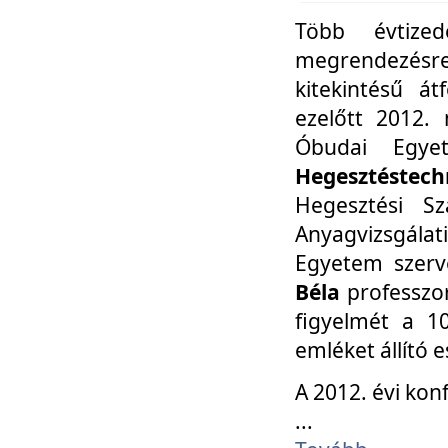
Több évtize
megrendezésr
kitekintésű á
ezelőtt 2012.
Óbudai Egy
Hegesztéstechn
Hegesztési Sz
Anyagvizsgála
Egyetem szerv
Béla
professzor
figyelmét a 10
emléket állító
A 2012. évi ko
...