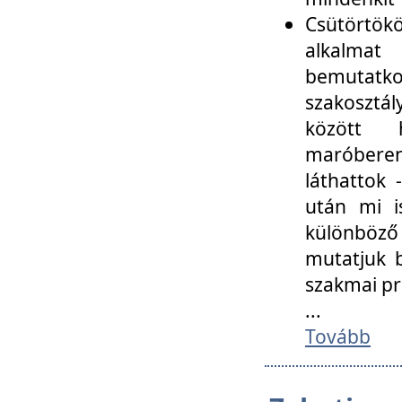
Csütörtökö
alkalmat
bemutatko
szakosztál
között
maróbere
láthattok
után mi i
különböző 
mutatjuk b
szakmai p
...
Tovább