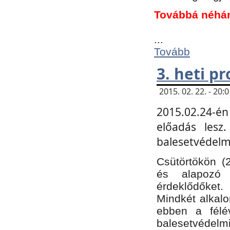
Továbbá néhá
...
Tovább
3. heti p
2015. 02. 22. - 20
2015.02.24-én
előadás lesz
balesetvédelmi
Csütörtökön (
és alapozó e
érdeklődőket.
Mindkét alkalo
ebben a félé
balesetvédelmi