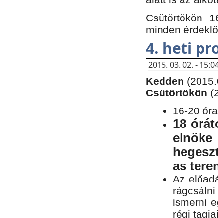
Csütörtökön 1
minden érdeklő
4. heti p
2015. 03. 02. - 15
Kedden
(2015.
Csütörtökön
(
16-20 óra
18 órát
elnöke
hegeszt
as ter
Az előad
rágcsálni
ismerni e
régi tagja