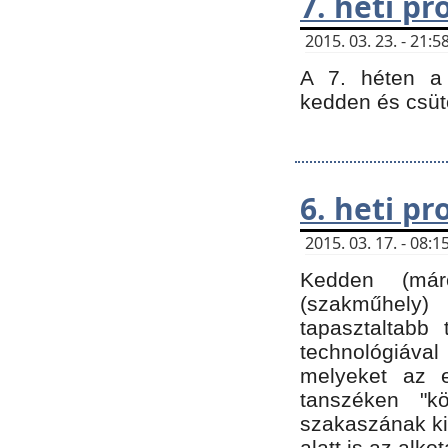
7. heti p
2015. 03. 23. - 21
A 7. héten a 
kedden és csüt
6. heti p
2015. 03. 17. - 08
Kedden (márc
(szakműhely)
tapasztaltabb 
technológiával
melyeket az e
tanszéken "k
szakaszának ki
alatt is az alko