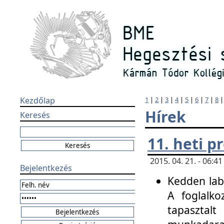
Kezdőlap
1
|
2
|
3
|
4
|
5
|
6
|
7
|
8
Hírek
Keresés
11. heti 
2015. 04. 21. - 06:
Bejelentkezés
Kedden labo
A foglalko
tapasztal