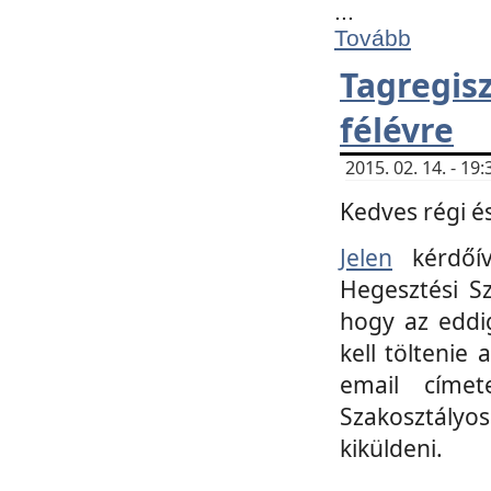
...
Tovább
Tagregi
félévre
2015. 02. 14. - 1
Kedves régi és
Jelen
kérdőív
Hegesztési Sz
hogy az eddi
kell töltenie
email címet
Szakosztályo
kiküldeni.