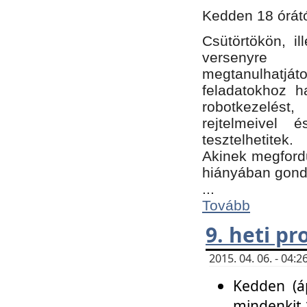
Kedden 18 órátó
Csütörtökön, i
versenyre k
megtanulhatj
feladatokhoz ha
robotkezelést
rejtelmeivel 
tesztelhetitek.
Akinek megfordu
hiányában gon
...
Tovább
9. heti p
2015. 04. 06. - 04
Kedden (áp
mindenkit 