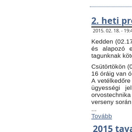
2. heti 
2015. 02. 18. - 1
Kedden (02.17
és alapozó e
tagunknak köt
Csütörtökön (0
16 óráig van ó
A vetélkedőre 
ügyességi je
orvostechnika 
verseny során
...
Tovább
2015 tav