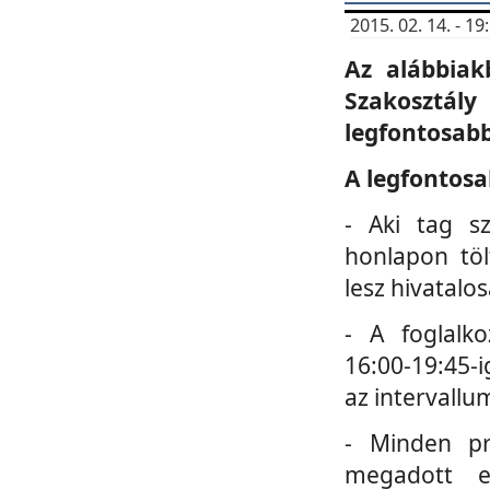
2015. 02. 14. - 
Az alábbiak
Szakosztá
legfontosabb
A legfontosa
- Aki tag s
honlapon töl
lesz hivatalo
- A foglalk
16:00-19:45-i
az intervallu
- Minden pr
megadott e