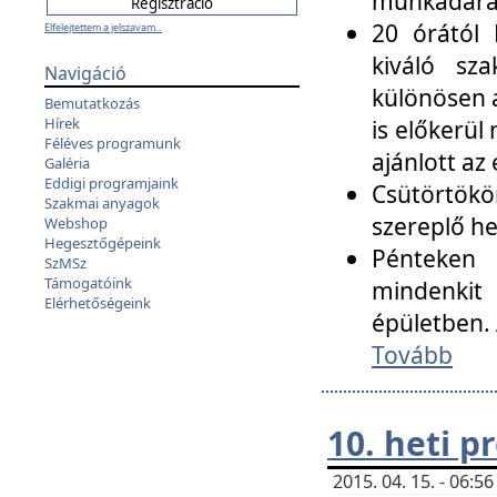
munkadarab
20 órától 
Elfelejtettem a jelszavam...
kiváló sz
Navigáció
különösen a
Bemutatkozás
Hírek
is előkerül
Féléves programunk
ajánlott az
Galéria
Eddigi programjaink
Csütörtökö
Szakmai anyagok
szereplő he
Webshop
Hegesztőgépeink
Pénteken 
SzMSz
Támogatóink
mindenkit
Elérhetőségeink
épületben. 
Tovább
10. heti 
2015. 04. 15. - 06: