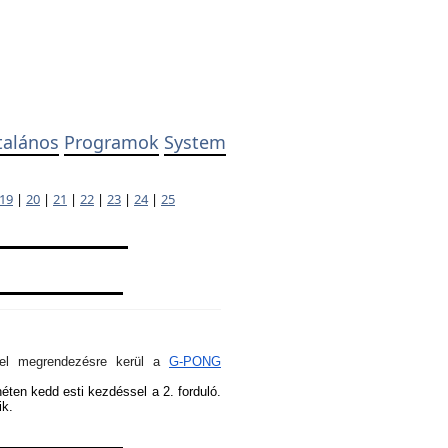
talános
Programok
System
19
|
20
|
21
|
22
|
23
|
24
|
25
ivel megrendezésre kerül a
G-PONG
héten kedd esti kezdéssel a 2. forduló.
ik.