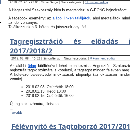
2018. 02. 20. - 22:03 | SimonGergo | Nincs kategória. |
0 komment eddig
A Hegesztési Szakosztály idén is megrendezi a G-PONG bajnokságot.
A facebook eseményt az
alábbi linken találjátok
, ahol megtaláltok mind
az idei versenyre.
Találkozzunk a 3. héten, és játsszunk egy jót!
Tagregisztráció és előadás i
2017/2018/2
2018. 02. 08. - 15:32 | SimonGergo | Nincs kategória. |
0 komment eddig
Az alábbi
űrlap
kitöltésével lehet jelentkezni a Hegesztési Szakoszt
regisztrált tagok számára is kötelező, a tagságot minden félévben meg k
​A kötelező balesetvédelmi oktatások időpontja (az oktatáson minde
vennie):
​2018.02.08. Csütrötök 18:00
2018.02.13. Kedd 18:00
2018.02.15. Csütörtök 16:00
Új tagjaink számára, illetve a
...
Tovább
Félévnyitó és Tagtoborzó 2017/20