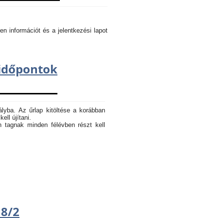
en információt és a jelentkezési lapot
dőpontok
ályba. Az űrlap kitöltése a korábban
ell újítani.
n tagnak minden félévben részt kell
18/2