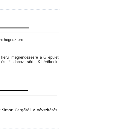
ni hegeszteni.
l kerül megrendezésre a G épület
 és 2 doboz sört. Kísérőknek,
t Simon Gergőtől. A névszitázás