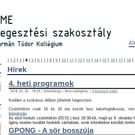
Ál
1
|
2
|
3
|
4
|
5
|
6
|
7
|
8
|
9
|
10
|
11
|
12
|
13
|
14
|
15
|
16
|
17
|
18
|
Hírek
4. heti programok
2018. 02. 26. - 18:39 | SimonGergo | Nincs kategória. |
0 komment eddig
Kedden a szokásos időben jöhettek hegeszteni.
Csütörtökön csak 16 és 18 óra között lesz laborfoglalkozás, m
bajnokság
.
Az első forduló csütörtökön (03.01.) lesz 18:30-tól, majd az 6. oktatási 
Igény esetén további fordulók várhatóak, ezek kihirdetése később történ
GPONG - A sör bosszúja