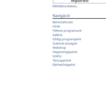
Elfelejtettem a jelszavam...
Navigáció
Bemutatkozás
Hírek
Féléves programunk
Galéria
Eddigi programjaink
Szakmai anyagok
Webshop
Hegesztőgépeink
SzMSz
Támogatóink
Elérhetőségeink