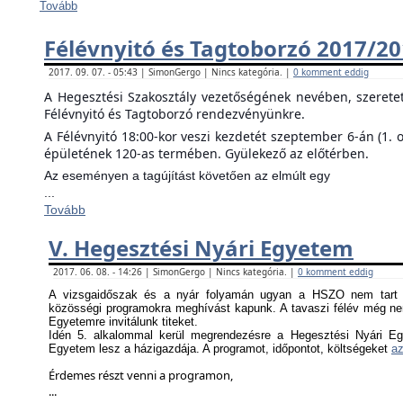
Tovább
Félévnyitó és Tagtoborzó 2017/2
2017. 09. 07. - 05:43 | SimonGergo | Nincs kategória. |
0 komment eddig
A Hegesztési Szakosztály vezetőségének nevében, szerete
Félévnyitó és Tagtoborzó rendezvényünkre.
A Félévnyitó 18:00-kor veszi kezdetét szeptember 6-án (1. 
épületének 120-as termében. Gyülekező az előtérben.
Az eseményen a tagújítást követően az elmúlt egy
...
Tovább
V. Hegesztési Nyári Egyetem
2017. 06. 08. - 14:26 | SimonGergo | Nincs kategória. |
0 komment eddig
A vizsgaidőszak és a nyár folyamán ugyan a HSZO nem tart f
közösségi programokra meghívást kapunk. A tavaszi félév még nem
Egyetemre invitálunk titeket.
Idén 5. alkalommal kerül megrendezésre a Hegesztési Nyári Eg
Egyetem lesz a házigazdája. A programot, időpontot, költségeket
az
Érdemes részt venni a programon,
...