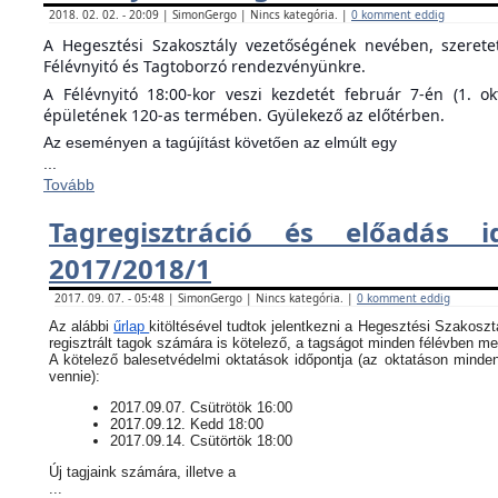
2018. 02. 02. - 20:09 | SimonGergo | Nincs kategória. |
0 komment eddig
A Hegesztési Szakosztály vezetőségének nevében, szeret
Félévnyitó és Tagtoborzó rendezvényünkre.
A Félévnyitó 18:00-kor veszi kezdetét február 7-én (1. o
épületének 120-as termében. Gyülekező az előtérben.
Az eseményen a tagújítást követően az elmúlt egy
...
Tovább
Tagregisztráció és előadás i
2017/2018/1
2017. 09. 07. - 05:48 | SimonGergo | Nincs kategória. |
0 komment eddig
Az alábbi
űrlap
kitöltésével tudtok jelentkezni a Hegesztési Szakoszt
regisztrált tagok számára is kötelező, a tagságot minden félévben meg
​A kötelező balesetvédelmi oktatások időpontja (az oktatáson minde
vennie):
​2017.09.07. Csütrötök 16:00
2017.09.12. Kedd 18:00
2017.09.14. Csütörtök 18:00
Új tagjaink számára, illetve a
...