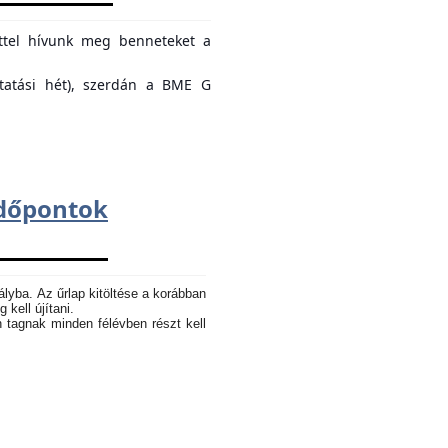
ettel hívunk meg benneteket a
ktatási hét), szerdán a BME G
dőpontok
ályba. Az űrlap kitöltése a korábban
 kell újítani.
n tagnak minden félévben részt kell