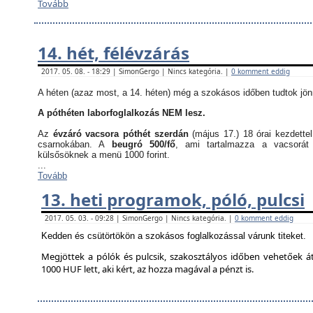
Tovább
14. hét, félévzárás
2017. 05. 08. - 18:29 | SimonGergo | Nincs kategória. |
0 komment eddig
A héten (azaz most, a 14. héten) még a szokásos időben tudtok jön
A póthéten laborfoglalkozás NEM lesz.
Az
évzáró vacsora póthét szerdán
(május 17.) 18 órai kezdette
csarnokában. A
beugró 500/fő
, ami tartalmazza a vacsorát
külsősöknek a menü 1000 forint.
...
Tovább
13. heti programok, póló, pulcsi
2017. 05. 03. - 09:28 | SimonGergo | Nincs kategória. |
0 komment eddig
Kedden és csütörtökön a szokásos foglalkozással várunk titeket.
Megjöttek a pólók és pulcsik, szakosztályos időben vehetőek á
1000 HUF lett, aki kért, az hozza magával a pénzt is.