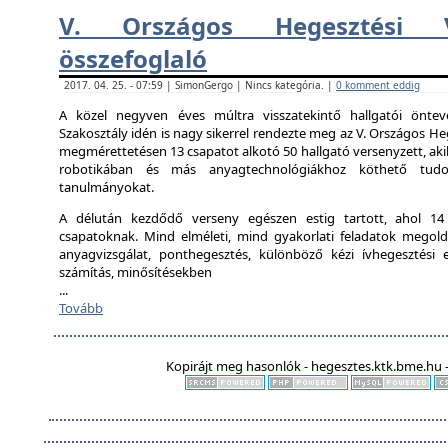
V. Országos Hegesztési V
összefoglaló
2017. 04. 25. - 07:59 | SimonGergo | Nincs kategória. |
0 komment eddig
A közel negyven éves múltra visszatekintő hallgatói önte
Szakosztály idén is nagy sikerrel rendezte meg az V. Országos Heg
megmérettetésen 13 csapatot alkotó 50 hallgató versenyzett, aki
robotikában és más anyagtechnológiákhoz köthető tudo
tanulmányokat.
A délután kezdődő verseny egészen estig tartott, ahol 14 ál
csapatoknak. Mind elméleti, mind gyakorlati feladatok megold
anyagvizsgálat, ponthegesztés, különböző kézi ívhegesztési el
számítás, minősítésekben
...
Tovább
Kopirájt meg hasonlók - hegesztes.ktk.bme.hu -