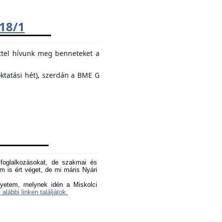
018/1
ttel hívunk meg benneteket a
oktatási hét), szerdán a BME G
oglalkozásokat, de szakmai és
 is ért véget, de mi máris Nyári
yetem, melynek idén a Miskolci
 alábbi linken találjátok.