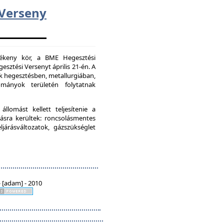
erseny
vékeny kör, a BME Hegesztési
esztési Versenyt április 21-én. A
k hegesztésben, metallurgiában,
mányok területén folytatnak
lomást kellett teljesítenie a
ásra kerültek: roncsolásmentes
járásváltozatok, gázszükséglet
 [adam] - 2010