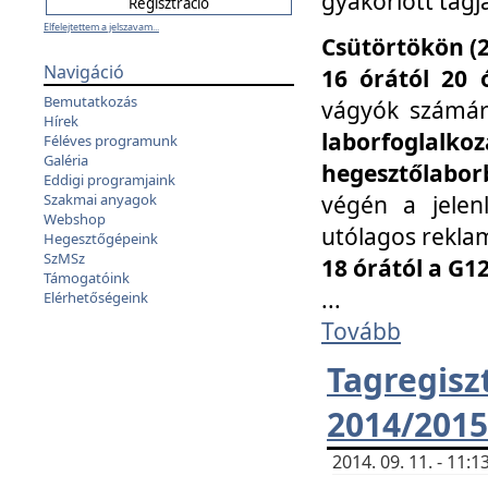
gyakorlott tagj
Elfelejtettem a jelszavam...
Csütörtökön (2
Navigáció
16 órától 20 
Bemutatkozás
vágyók számá
Hírek
laborfoglal
Féléves programunk
Galéria
hegesztőlaborb
Eddigi programjaink
végén a jelenl
Szakmai anyagok
Webshop
utólagos reklam
Hegesztőgépeink
SzMSz
18 órától a G1
Támogatóink
...
Elérhetőségeink
Tovább
Tagreg
2014/2015
2014. 09. 11. - 11