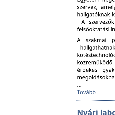
szervez, amel
hallgatóknak k
A szervezők
felsőoktatási 
A szakmai p
hallgathatna
kötéstechnológ
közreműködő i
érdekes gyak
megoldásokba
...
Tovább
Nyári lab