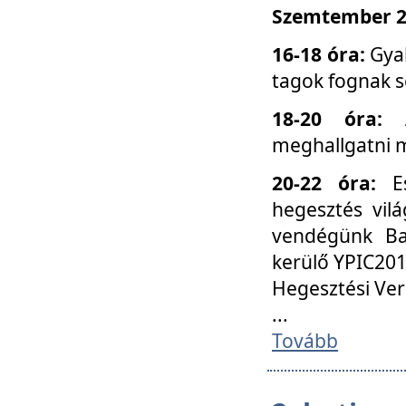
Szemtember 25
16-18 óra:
Gyak
tagok fognak s
18-20 óra:
meghallgatni m
20-22 óra:
Es
hegesztés vilá
vendégünk Ba
kerülő YPIC201
Hegesztési Ver
...
Tovább