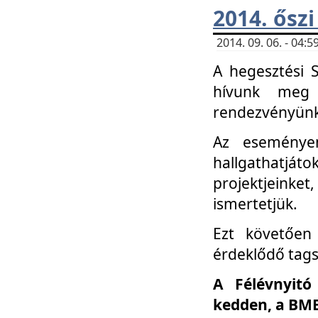
2014. őszi
2014. 09. 06. - 04
A hegesztési 
hívunk meg 
rendezvényünk
Az eseménye
hallgathatjáto
projektjeink
ismertetjük.
Ezt követően 
érdeklődő tag
A Félévnyitó
kedden, a BME