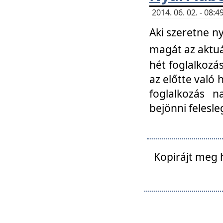
2014. 06. 02. - 08
Aki szeretne ny
magát az aktuá
hét foglalkozás
az előtte való 
foglalkozás n
bejönni felesle
Kopirájt meg 