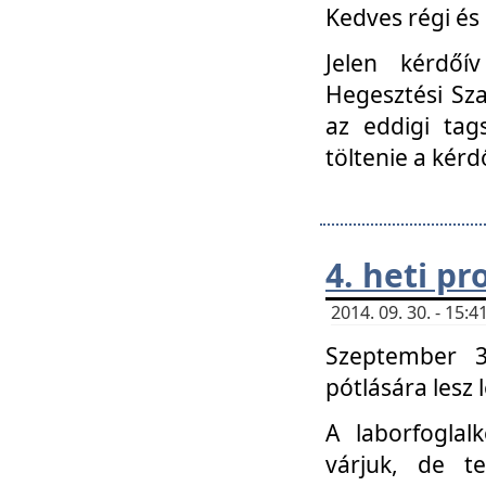
Kedves régi és 
Jelen kérdőí
Hegesztési Sza
az eddigi tag
töltenie a kérd
4. heti p
2014. 09. 30. - 15
Szeptember 3
pótlására lesz
A laborfoglal
várjuk, de t