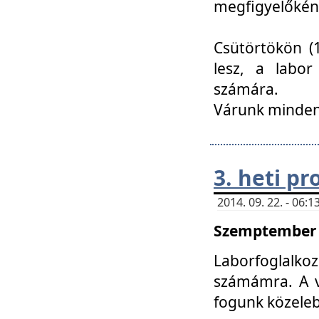
megfigyelőkén
Csütörtökön (1
lesz, a labor
számára.
Várunk mindenk
3. heti p
2014. 09. 22. - 06
Szemptember 2
Laborfoglalk
számámra. A ve
fogunk közele