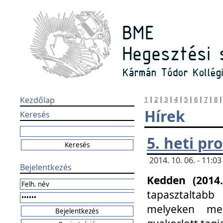
Kezdőlap
1
|
2
|
3
|
4
|
5
|
6
|
7
|
8
Hírek
Keresés
5. heti p
2014. 10. 06. - 11:
Bejelentkezés
Kedden (2014.
tapasztaltabb
melyeken meg