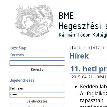
Kezdőlap
1
|
2
|
3
|
4
|
5
|
6
|
7
|
8
Hírek
Keresés
11. heti 
2015. 04. 21. - 06:
Bejelentkezés
Kedden labo
A foglalko
tapasztal