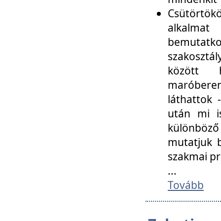
Csütörtökö
alkalmat
bemutatko
szakosztál
között
maróbere
láthattok
után mi i
különböző 
mutatjuk b
szakmai p
...
Tovább