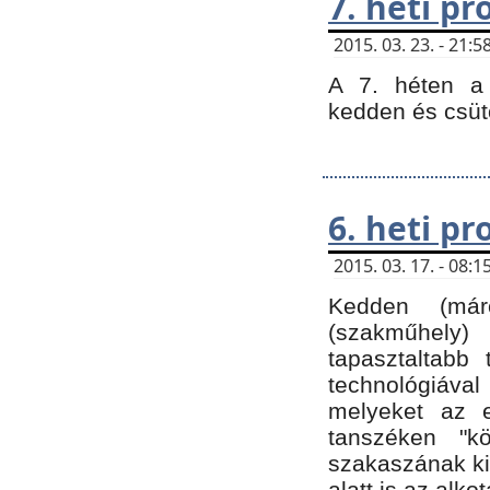
7. heti p
2015. 03. 23. - 21
A 7. héten a 
kedden és csüt
6. heti p
2015. 03. 17. - 08
Kedden (márc
(szakműhely)
tapasztaltabb 
technológiával
melyeket az e
tanszéken "k
szakaszának ki
alatt is az alko