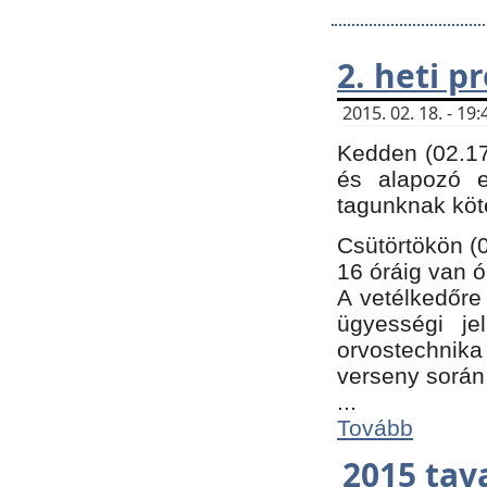
2. heti 
2015. 02. 18. - 1
Kedden (02.17
és alapozó e
tagunknak köt
Csütörtökön (0
16 óráig van ó
A vetélkedőre 
ügyességi je
orvostechnika 
verseny során
...
Tovább
2015 tav