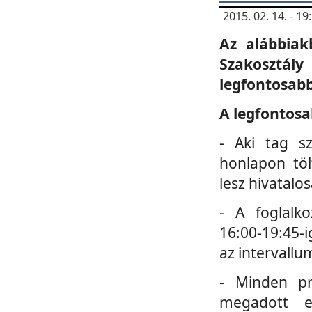
2015. 02. 14. - 
Az alábbiak
Szakosztá
legfontosabb
A legfontosa
- Aki tag s
honlapon töl
lesz hivatalo
- A foglalk
16:00-19:45-i
az intervallu
- Minden pr
megadott e