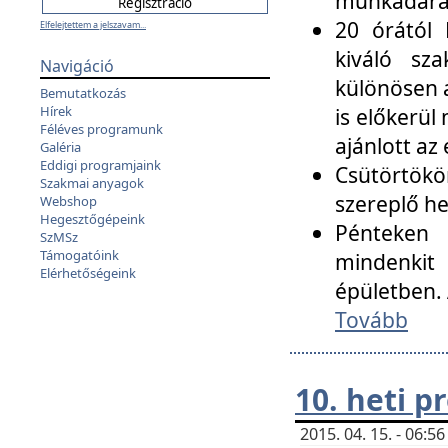
munkadarab
20 órától 
Elfelejtettem a jelszavam...
kiváló sz
Navigáció
különösen a
Bemutatkozás
Hírek
is előkerül
Féléves programunk
ajánlott az
Galéria
Eddigi programjaink
Csütörtökö
Szakmai anyagok
szereplő he
Webshop
Hegesztőgépeink
Pénteken 
SzMSz
Támogatóink
mindenkit
Elérhetőségeink
épületben. 
Tovább
10. heti 
2015. 04. 15. - 06: