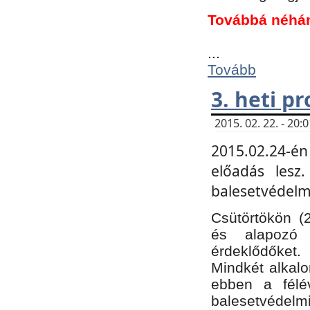
Továbbá néhá
...
Tovább
3. heti p
2015. 02. 22. - 20
2015.02.24-én
előadás lesz
balesetvédelmi
Csütörtökön (
és alapozó e
érdeklődőket.
Mindkét alkalo
ebben a félé
balesetvédelmi