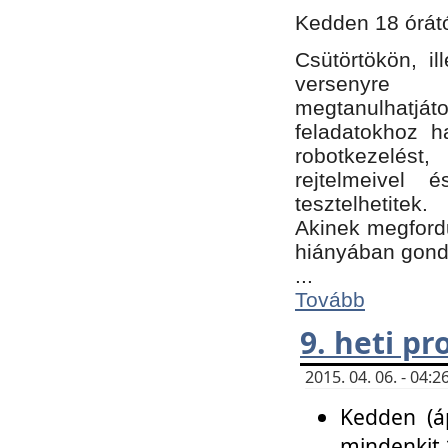
Kedden 18 órátó
Csütörtökön, i
versenyre k
megtanulhatj
feladatokhoz ha
robotkezelést
rejtelmeivel 
tesztelhetitek.
Akinek megfordu
hiányában gon
...
Tovább
9. heti p
2015. 04. 06. - 04
Kedden (áp
mindenkit 