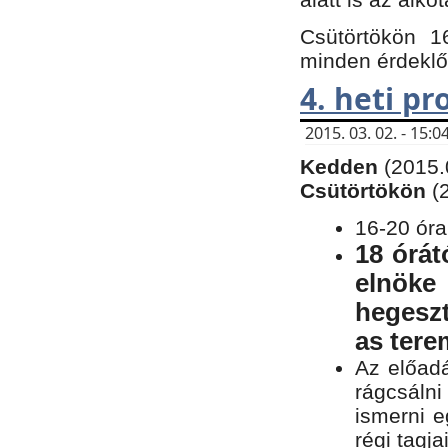
Csütörtökön 1
minden érdeklő
4. heti p
2015. 03. 02. - 15
Kedden
(2015.
Csütörtökön
(
16-20 óra
18 órát
elnöke
hegeszt
as ter
Az előad
rágcsálni
ismerni e
régi tagja