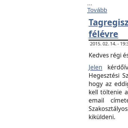
...
Tovább
Tagregi
félévre
2015. 02. 14. - 1
Kedves régi és
Jelen
kérdőív
Hegesztési Sz
hogy az eddi
kell töltenie
email címet
Szakosztályo
kiküldeni.