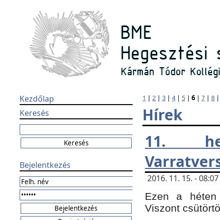
Kezdőlap
1
|
2
|
3
|
4
|
5
|
6
|
7
|
8
Hírek
Keresés
11. h
Varratver
Bejelentkezés
2016. 11. 15. - 08:
Ezen a héten 
Viszont csütört