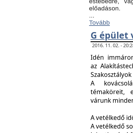
estebédre, va
előadáson.
...
Tovább
G épület 
2016. 11. 02. - 20
Idén immáro
az Alakításte
Szakosztályok
A kovácsolá
témaköreit, e
várunk minden
A vetélkedő id
A vetélkedő so