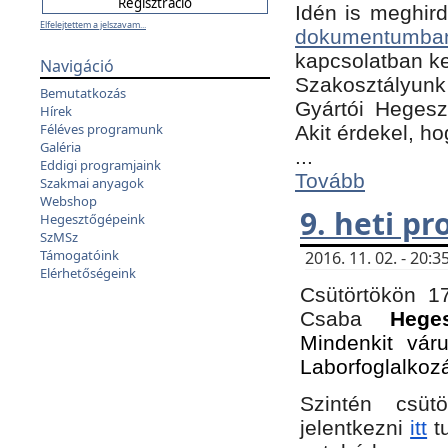
Idén is meghird
Elfelejtettem a jelszavam...
dokumentumba
kapcsolatban ke
Navigáció
Szakosztályunk 
Bemutatkozás
Gyártói Hegeszt
Hírek
Féléves programunk
Akit érdekel, h
Galéria
...
Eddigi programjaink
Tovább
Szakmai anyagok
Webshop
9. heti p
Hegesztőgépeink
SzMSz
Támogatóink
2016. 11. 02. - 20
Elérhetőségeink
Csütörtökön 17
Csaba
Hege
Mindenkit vár
Laborfoglalkoz
Szintén csüt
jelentkezni
itt
tu