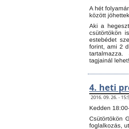
A hét folyamá
között jöhette
Aki a hegeszt
csütörtökön i
estebédet sze
forint, ami 2 
tartalmazza.
tagjainál lehet
4. heti 
2016. 09. 26. - 1
Kedden 18:00-t
Csütörtökön G
foglalkozás, ut