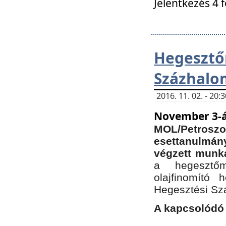
Jelentkezés 4 
Hegesz
Százhalo
2016. 11. 02. - 20
November 3-á
MOL/Petr
esettanulmá
végzett munká
a hegesztőm
olajfinomító 
Hegesztési Sz
A kapcsolódó