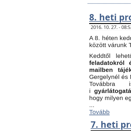
8. heti p
2016. 10. 27. - 08
A 8. héten ked
között várunk T
Keddtől leh
feladatokról
mailben tájé
Gergelynél és 
Továbbra 
i
gyárlátoga
hogy milyen e
...
Tovább
7. heti 