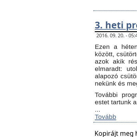
3. heti 
2016. 09. 20. - 0
Ezen a héte
között, csütör
azok akik ré
elmaradt: ut
alapozó csütör
nekünk és meg
További progr
estet tartunk 
...
Tovább
Kopirájt meg 