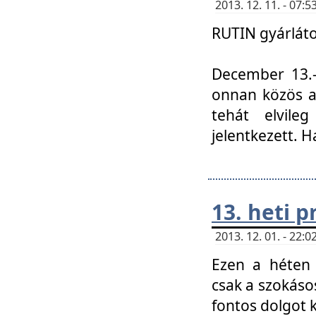
2013. 12. 11. - 07
RUTIN gyárláto
December 13.-á
onnan közös a
tehát elvile
jelentkezett. H
13. heti 
2013. 12. 01. - 22
Ezen a héten
csak a szokáso
fontos dolgot 