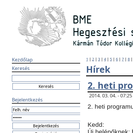
Kezdőlap
1
|
2
|
3
|
4
|
5
|
6
|
7
|
8
Hírek
Keresés
2. heti p
2014. 03. 04. - 07:
Bejelentkezés
2. heti program
Kedd:
Új belépőknek: 