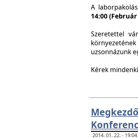
A laborpakolá
14:00 (Február
Szeretettel vá
környezetének
uzsonnázunk eg
Kérek mindenki
Megkezd
Konferenc
2014. 01. 22. - 19: