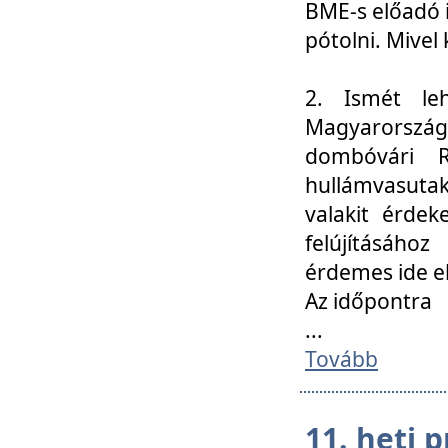
BME-s előadó i
pótolni. Mivel 
2. Ismét le
Magyarország
dombóvári R
hullámvasuta
valakit érdek
felújításáh
érdemes ide el
Az időpontra
...
Tovább
11. heti