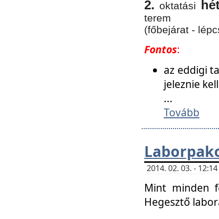
2.
hé
oktatási
terem
(főbejárat - lépc
Fontos
:
az eddigi 
jeleznie ke
...
Tovább
Laborpako
2014. 02. 03. - 12:
Mint minden f
Hegesztő labor