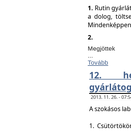
1.
Rutin gyárlá
a dolog, tölts
Mindenképpen 
2.
Megjöttek
...
Tovább
12. h
gyárlátog
2013. 11. 26. - 07
A szokásos lab
1. Csütörtökö