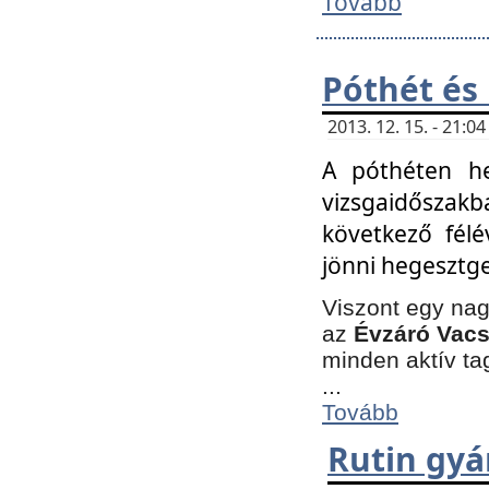
Tovább
Póthét és
2013. 12. 15. - 21:
A póthéten he
vizsgaidőszak
következő félé
jönni hegesztge
Viszont egy nag
az
Évzáró Vacs
minden aktív ta
...
Tovább
Rutin gyá