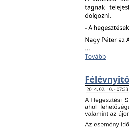
tagnak teleje
dolgozni.
- A hegesztések
Nagy Péter az A
...
Tovább
Félévnyit
2014. 02. 10. - 07:
A Hegesztési Sz
ahol lehetőség
valamint az újo
Az esemény időp