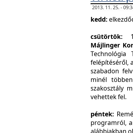
2013. 11. 25. - 09
kedd:
elkezdő
csütörtök:
Májlinger Ko
Technológia 
felépítéséről,
szabadon felv
minél többen
szakosztály m
vehettek fel.
péntek:
Remél
programról, a
alábbiakban ol