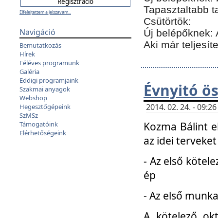
Tapasztaltabb t
Elfelejtettem a jelszavam...
Csütörtök:
Navigáció
Új belépőknek: 
Aki már teljesít
Bemutatkozás
Hírek
Féléves programunk
Galéria
Eddigi programjaink
Évnyitó ö
Szakmai anyagok
Webshop
2014. 02. 24. - 09:
Hegesztőgépeink
SzMSz
Kozma Bálint el
Támogatóink
Elérhetőségeink
az idei terveket
- Az első kötele
ép
- Az első munka
A kötelező ok