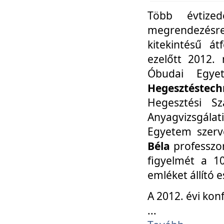
Több évtize
megrendezésr
kitekintésű á
ezelőtt 2012.
Óbudai Egy
Hegesztéstechn
Hegesztési Sz
Anyagvizsgála
Egyetem szerv
Béla
professzor
figyelmét a 10
emléket állító
A 2012. évi ko
...