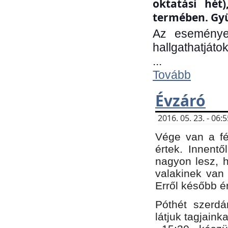
oktatási hét
termében. Gyü
Az eseménye
hallgathatjáto
...
Tovább
Évzáró
2016. 05. 23. - 06
Vége van a fé
értek. Innent
nagyon lesz, 
valakinek van
Erről később é
Póthét szerdá
látjuk tagjaink