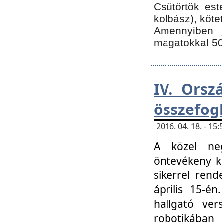
Csütörtök est
kolbász), köte
Amennyiben 
magatokkal 50
IV. Orsz
összefog
2016. 04. 18. - 1
A közel neg
öntevékeny k
sikerrel ren
április 15-é
hallgató ver
robotikába