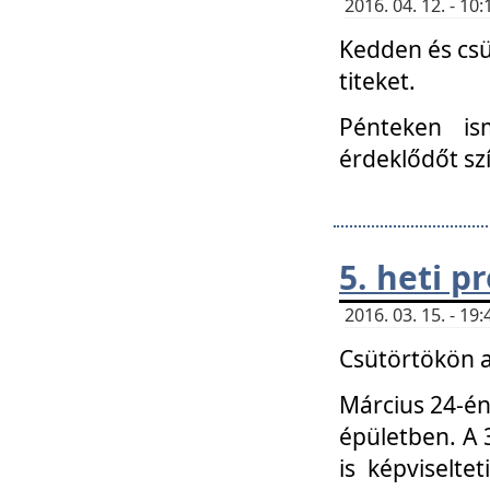
2016. 04. 12. - 1
Kedden és csü
titeket.
Pénteken is
érdeklődőt sz
5. heti 
2016. 03. 15. - 1
Csütörtökön a
Március 24-én
épületben. A 
is képviselte