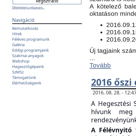
​A kötelező bal
Elfelejtettem a jelszavam...
oktatáson minde
Navigáció
​2016.09.
Bemutatkozás
2016.09.1
Hírek
2016.09.2
Féléves programunk
Galéria
Új tagjaink szám
Eddigi programjaink
Szakmai anyagok
...
Webshop
Tovább
Hegesztőgépeink
SzMSz
Támogatóink
2016 őszi
Elérhetőségeink
2016. 08. 28. - 12
A Hegesztési 
hívunk meg 
rendezvényünk
A Félévnyitó 