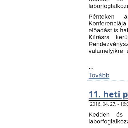
laborfoglalkoz
Pénteken 
Konferenciá
előadást is h
Kiírásra ke
Rendezvénysze
valamelyikre, 
...
Tovább
11. heti
2016. 04. 27. - 1
Kedden és c
laborfoglalkoz