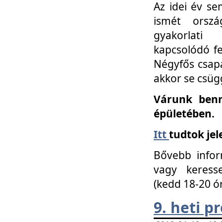
Az idei év se
ismét orszá
gyakorlati
kapcsolódó f
Négyfős csap
akkor se csüg
Várunk benn
épületében.
Itt
tudtok jel
Bővebb infor
vagy keress
(kedd 18-20 ó
9. heti 