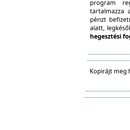
program reg
tartalmazza a
pénzt befizet
alatt, legkés
hegesztési fo
Kopirájt meg 