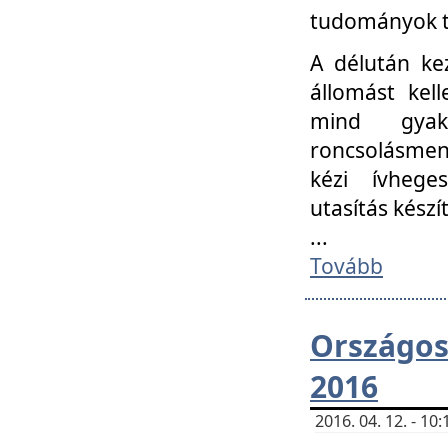
tudományok t
A délután ke
állomást kell
mind gyako
roncsolásmen
kézi ívheges
utasítás készít
...
Tovább
Országo
2016
2016. 04. 12. - 1