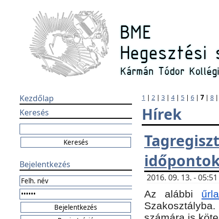
Kezdőlap
1
|
2
|
3
|
4
|
5
|
6
|
7
|
8
Hírek
Keresés
Tagregi
időponto
Bejelentkezés
2016. 09. 13. - 05:
Az alábbi
űr
Szakosztályba.
számára is köte