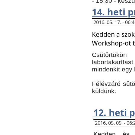
- 15:30 - kész
14. heti
2016. 05. 17. - 06
Kedden a szoká
Workshop-ot t
Csütörtökön
labortakarítást
mindenkit egy 
Félévzáró sütö
küldünk.
12. heti
2016. 05. 05. - 0
Kedden és c