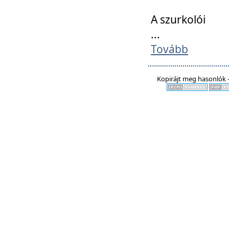
A szurkolói
...
Tovább
Kopirájt meg hasonlók -