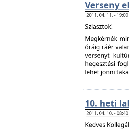
Verseny el
2011. 04. 11. - 19:
Sziasztok!
Megkérnék mind
óráig ráér vala
versenyt kultú
hegesztési fog
lehet jönni taka
10. heti l
2011. 04. 10. - 08:
Kedves Kollegá