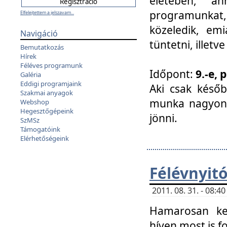
életében, a
programunkat, a
Elfelejtettem a jelszavam...
közeledik, em
Navigáció
tüntetni, illetve
Bemutatkozás
Hírek
Féléves programunk
Időpont:
9.-e, 
Galéria
Eddigi programjaink
Aki csak későb
Szakmai anyagok
munka nagyon 
Webshop
Hegesztőgépeink
jönni.
SzMSz
Támogatóink
Elérhetőségeink
Félévnyit
2011. 08. 31. - 08:
Hamarosan ke
híven most is f