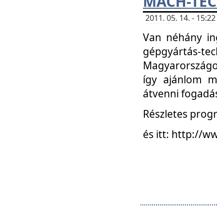
MACH-TECH
2011. 05. 14. - 15:
Van néhány in
gépgyártás-tech
Magyarországon
így ajánlom m
átvenni fogadá
Részletes progr
és itt: http:/