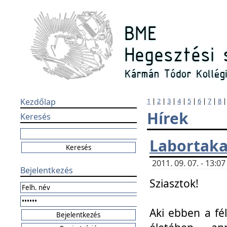
Kezdőlap
1
|
2
|
3
|
4
|
5
|
6
|
7
|
8
Hírek
Keresés
Labortaka
2011. 09. 07. - 13:
Bejelentkezés
Sziasztok!
Aki ebben a fél