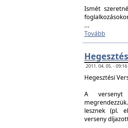
Ismét szeretné
foglalkozásoko
...
Tovább
Hegesztés
2011. 04. 05. - 09:
Hegesztési Verse
A versenyt 
megrendezzük.
lesznek (pl. e
verseny díjazo