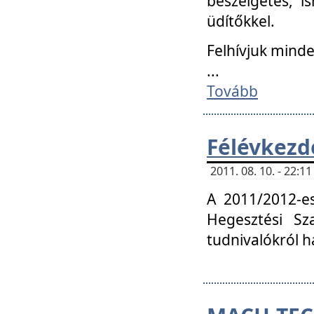
beszélgetés, i
üdítőkkel.
Felhívjuk mind
...
Tovább
Félévkezd
2011. 08. 10. - 22:
A 2011/2012-e
Hegesztési Sza
tudnivalókról 