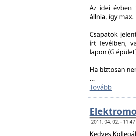
Az idei évben 
állnia, így max
Csapatok jele
írt levélben, 
lapon (G épület)
Ha biztosan ne
...
Tovább
Elektromo
2011. 04. 02. - 11:
Kedves Kollegá