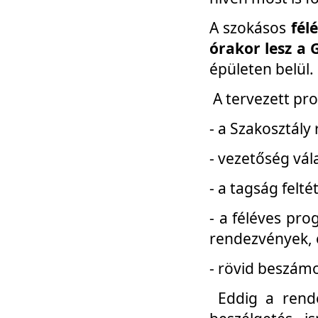
A szokásos
fél
órakor lesz a 
épületen belül.
A tervezett pr
- a Szakosztály
- vezetőség vál
- a tagság felt
- a féléves pro
rendezvények, 
- rövid beszámo
Eddig a rende