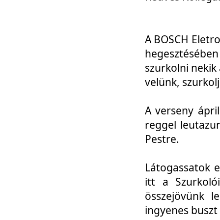
A BOSCH Eletro
hegesztésébe
szurkolni nekik
velünk, szurkol
A verseny ápri
reggel leutazu
Pestre.
Látogassatok e
itt a Szurkoló
összejövünk l
ingyenes buszt