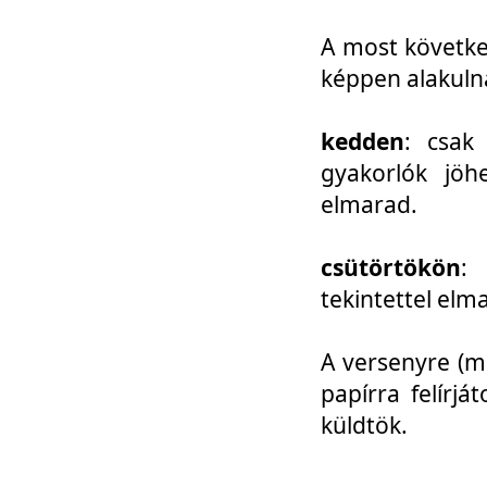
A most követke
képpen alakuln
kedden
: csak
gyakorlók jöh
elmarad.
csütörtökön
: 
tekintettel elm
A versenyre (mo
papírra felírj
küldtök.