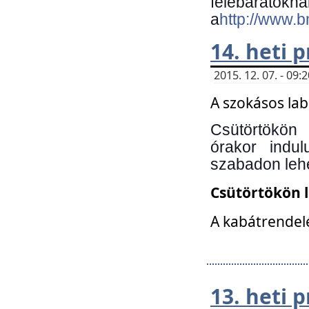
felebará
a
http://www.
14. heti
2015. 12. 07. - 09
A szokásos la
Csütörtökön
órakor indu
szabadon lehe
Csütörtökön 
A kabátrendelé
13. heti