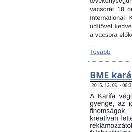
tevékenységünk
vacsorát 18 ó
International 
üdítővel kedv
a vacsora elők
...
Tovább
BME kará
2015. 12. 09. - 08
A Karifa vég
gyenge, az i
finomságok,
kreatívan let
reklámozzá