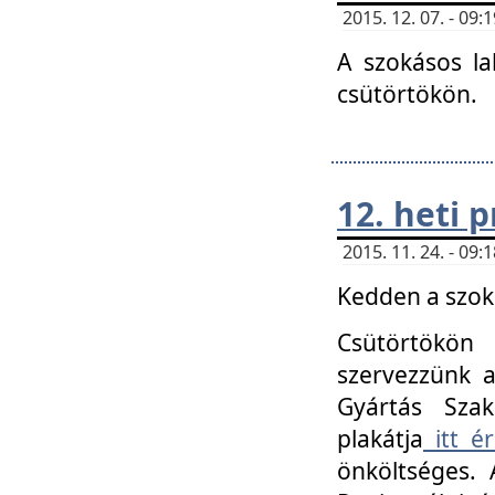
2015. 12. 07. - 09
A szokásos la
csütörtökön.
12. heti
2015. 11. 24. - 09
Kedden a szoká
Csütörtökö
szervezzünk a
Gyártás Szak
plakátja
itt ér
önköltséges. 