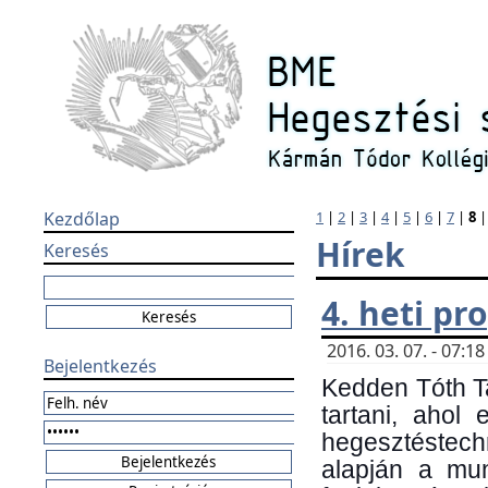
Kezdőlap
1
|
2
|
3
|
4
|
5
|
6
|
7
|
8
Hírek
Keresés
4. heti p
2016. 03. 07. - 07:
Bejelentkezés
Kedden Tóth Ta
tartani, ahol
hegesztéstechn
alapján a mun