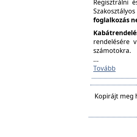
Regisztrálni 
Szakosztályos
foglalkozás n
Kabátrendelé
rendelésére v
számotokra.
...
Tovább
Kopirájt meg 