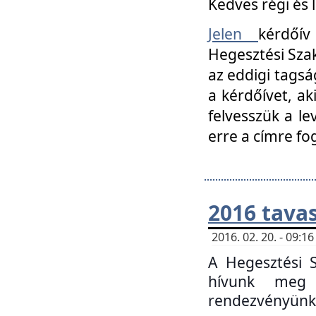
Kedves régi és 
Jelen
kérdőív
Hegesztési Szak
az eddigi tagsá
a kérdőívet, ak
felvesszük a le
erre a címre fo
2016 tavas
2016. 02. 20. - 09:
A Hegesztési S
hívunk meg 
rendezvényünk