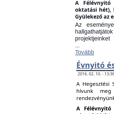
A Félévnyitó 
oktatási hét)
Gyülekező az e
Az eseményen
hallgathatjáto
projektjeinket
...
Tovább
Évnyitó é
2016. 02. 10. - 13
A Hegesztési 
hívunk meg 
rendezvényünk
A Félévnyitó