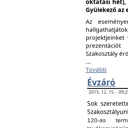
oktatási hét)
Gyülekező az 
Az eseménye
hallgathatjáto
projektjeinket
prezentációt
Szakosztály ér
...
Tovább
Évzáró
2015. 12. 15. - 09
Sok szeretett
Szakosztályun
120-as ter