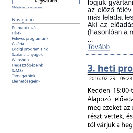
fogjuk gyártan
Elfelejtettem a jelszavam...
az előző félév
más feladat les
Navigáció
Aki az előadá
Bemutatkozás
(hasonlóan a
Hírek
Féléves programunk
...
Galéria
Tovább
Eddigi programjaink
Szakmai anyagok
Webshop
3. heti p
Hegesztőgépeink
SzMSz
Támogatóink
2016. 02. 29. - 09:
Elérhetőségeink
Kedden 18:00-t
Alapozó előad
meg ezeket az 
részt vettek, é
tól várjuk a he