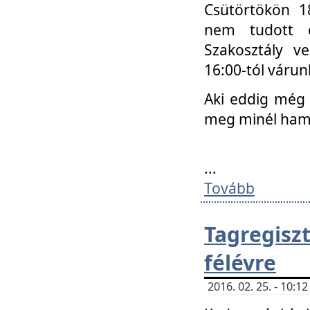
Csütörtökön 18
nem tudott e
Szakosztály v
16:00-tól váru
Aki eddig még 
meg minél ham
...
Tovább
Tagregis
félévre
2016. 02. 25. - 10: