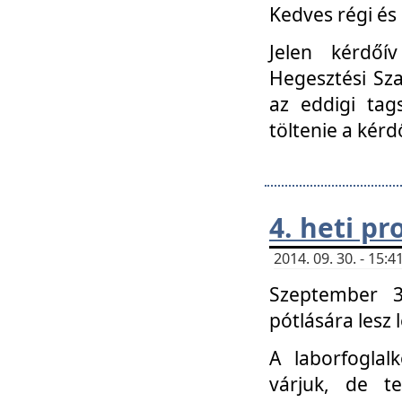
Kedves régi és 
Jelen kérdőí
Hegesztési Sza
az eddigi tag
töltenie a kérd
4. heti p
2014. 09. 30. - 15
Szeptember 3
pótlására lesz
A laborfoglal
várjuk, de t