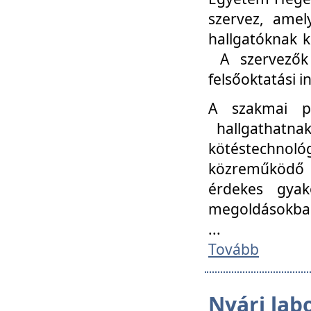
szervez, amel
hallgatóknak k
A szervezők
felsőoktatási 
A szakmai p
hallgathatna
kötéstechnológ
közreműködő i
érdekes gyak
megoldásokba
...
Tovább
Nyári lab