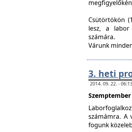
megfigyelőkén
Csütörtökön (1
lesz, a labor
számára.
Várunk mindenk
3. heti p
2014. 09. 22. - 06
Szemptember 2
Laborfoglalk
számámra. A ve
fogunk közele