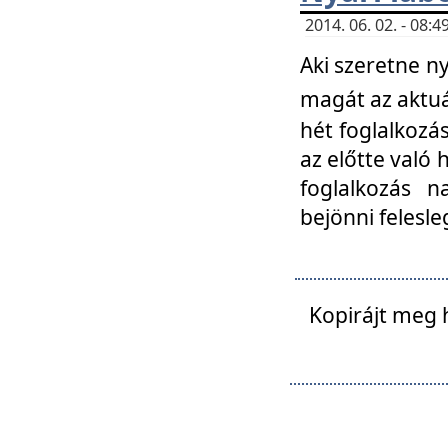
2014. 06. 02. - 08
Aki szeretne ny
magát az aktuá
hét foglalkozás
az előtte való 
foglalkozás n
bejönni felesle
Kopirájt meg 