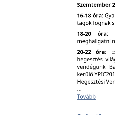
Szemtember 25
16-18 óra:
Gyak
tagok fognak s
18-20 óra:
meghallgatni m
20-22 óra:
Es
hegesztés vilá
vendégünk Ba
kerülő YPIC201
Hegesztési Ver
...
Tovább