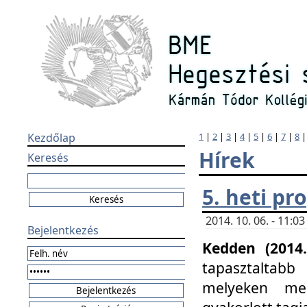
Kezdőlap
1
|
2
|
3
|
4
|
5
|
6
|
7
|
8
Hírek
Keresés
5. heti p
2014. 10. 06. - 11:
Bejelentkezés
Kedden (2014.
tapasztaltabb
melyeken meg