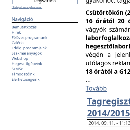
gyakorlott tagj
Elfelejtettem a jelszavam...
Csütörtökön (2
Navigáció
16 órától 20 
Bemutatkozás
vágyók számá
Hírek
laborfoglal
Féléves programunk
Galéria
hegesztőlaborb
Eddigi programjaink
végén a jelenl
Szakmai anyagok
Webshop
utólagos reklam
Hegesztőgépeink
SzMSz
18 órától a G1
Támogatóink
...
Elérhetőségeink
Tovább
Tagreg
2014/2015
2014. 09. 11. - 11