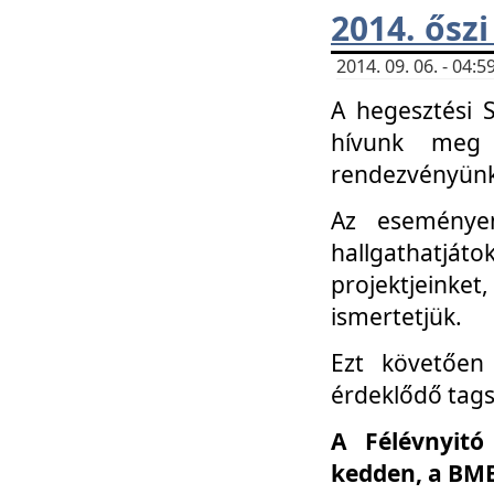
2014. őszi
2014. 09. 06. - 04
A hegesztési 
hívunk meg 
rendezvényünk
Az eseménye
hallgathatjáto
projektjeink
ismertetjük.
Ezt követően 
érdeklődő tag
A Félévnyitó
kedden, a BME