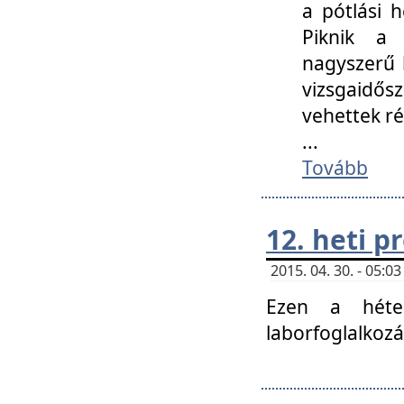
a pótlási h
Piknik a 
nagyszerű 
vizsgaidő
vehettek ré
...
Tovább
12. heti 
2015. 04. 30. - 05:
Ezen a héte
laborfoglalkozá