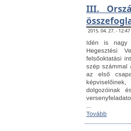
III. Orsz
összefogl
2015. 04. 27. - 12:
Idén is nagy 
Hegesztési Ve
felsőoktatási 
szép számmal a
az első csap
képviselőine
dolgozóinak é
versenyfeladato
...
Tovább