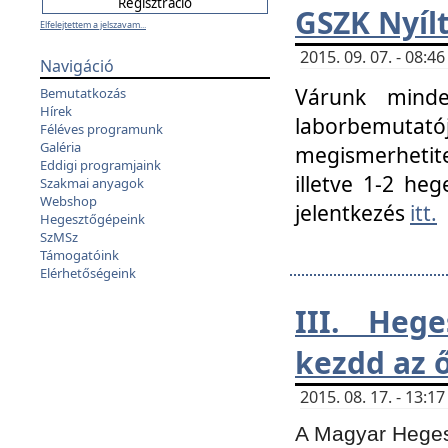
GSZK Nyíl
Elfelejtettem a jelszavam...
2015. 09. 07. - 08:
Navigáció
Várunk minde
Bemutatkozás
Hírek
laborbemutató
Féléves programunk
Galéria
megismerhetite
Eddigi programjaink
illetve 1-2 heg
Szakmai anyagok
Webshop
jelentkezés
itt.
Hegesztőgépeink
SzMSz
Támogatóink
Elérhetőségeink
III. Heg
kezdd az ő
2015. 08. 17. - 13:
A Magyar Hegesz