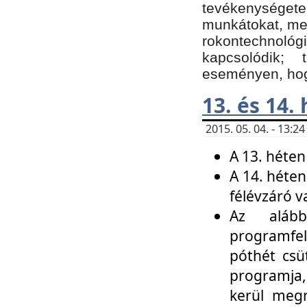
tevékenységet
munkátokat, me
rokontechnoló
kapcsolódik;
eseményen, hogy
13. és 14.
2015. 05. 04. - 13:
A 13. héten
A 14. héten
félévzáró v
Az alább
programfel
póthét csü
programja,
kerül meg