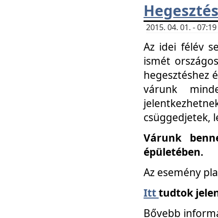
Hegesztés
2015. 04. 01. - 07:
Az idei félév 
ismét országos
hegesztéshez é
várunk mind
jelentkezhe
csüggedjetek, l
Várunk benne
épületében.
Az esemény pla
Itt
tudtok jele
Bővebb informá