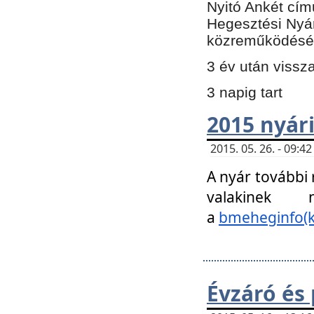
Nyitó Ankét cím
Hegesztési Nyá
közreműködésé
3 év után vissz
3 napig tart
2015 nyári
2015. 05. 26. - 09:
A nyár további
valakinek
a
bmeheginfo(k
Évzáró és