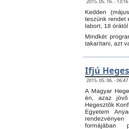
2015. 05. 16. - 13:
Kedden (május 
teszünk rendet 
labort, 18 órátó
Mindkét program
takarítani, azt 
Ifjú Hege
2015. 05. 06. - 06:
A Magyar Heges
én, azaz jövő
Hegesztők Konfe
Egyetem Anyag
rendezvén
formájában 