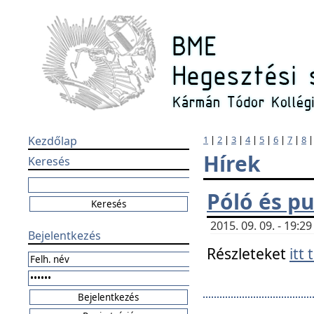
Kezdőlap
1
|
2
|
3
|
4
|
5
|
6
|
7
|
8
Hírek
Keresés
Póló és pu
2015. 09. 09. - 19:
Bejelentkezés
Részleteket
itt 