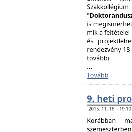
Szakkollégi
"
Doktorandusz
is megismerhet
mik a feltétele
és projektleh
rendezvény 18 
további
...
Tovább
9. heti p
2015. 11. 16. - 19:
Korábban má
szemeszterben