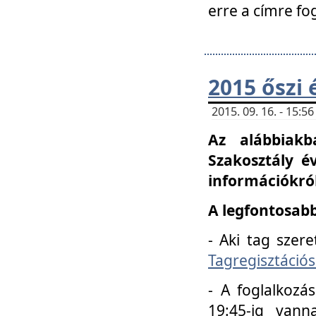
erre a címre fo
2015 őszi 
2015. 09. 16. - 15:
Az alábbiakb
Szakosztály é
információkról
A legfontosabb
- Aki tag szere
Tagregisztációs
- A foglalkozá
19:45-ig vann