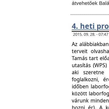
átvehetőek Balá
4. heti p
2015. 09. 28. - 07:
Az alábbiakban 
terveit olvash
Tamás tart elő
utasítás (WPS)
aki szeretne k
foglalkozni, 
időben laborfo
között laborfog
várunk mindenk
hozni ér). A 