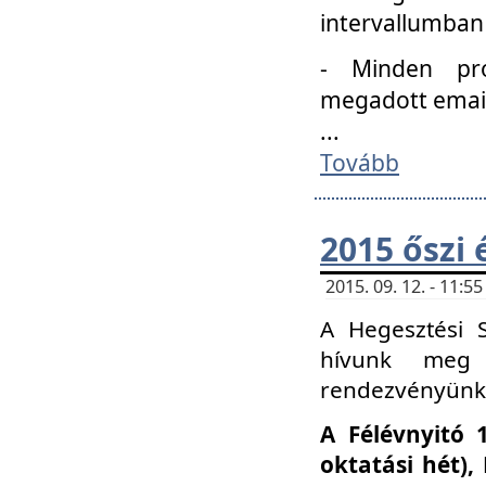
intervallumban
- Minden pro
megadott email 
...
Tovább
2015 őszi 
2015. 09. 12. - 11:
A Hegesztési S
hívunk meg 
rendezvényünk
A Félévnyitó 
oktatási hét)