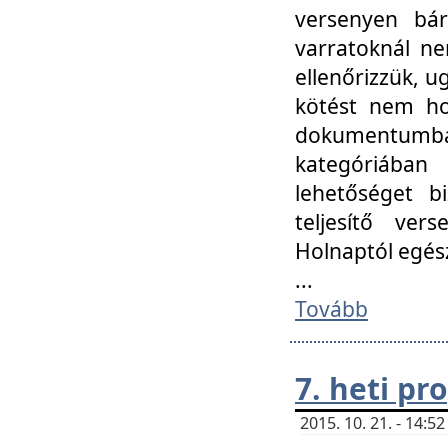
versenyen bár
varratoknál ne
ellenőrizzük, u
kötést nem hoz
dokumentumban 
kategóriába
lehetőséget bi
teljesítő ver
Holnaptól egés
...
Tovább
7. heti p
2015. 10. 21. - 14: