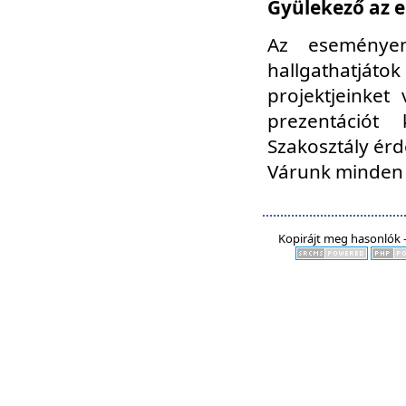
Gyülekező az e
Az eseményen
hallgathatjáto
projektjeinket
prezentációt
Szakosztály ér
Várunk minden 
Kopirájt meg hasonlók -