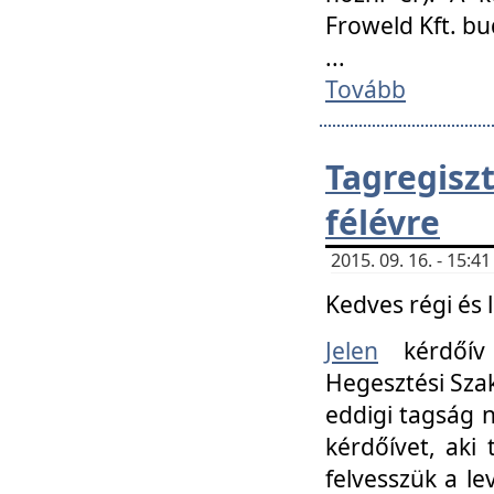
Froweld Kft. bu
...
Tovább
Tagregis
félévre
2015. 09. 16. - 15:
Kedves régi és 
Jelen
kérdőív 
Hegesztési Szak
eddigi tagság n
kérdőívet, aki
felvesszük a le