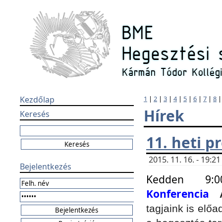
Kezdőlap
1
|
2
|
3
|
4
|
5
|
6
|
7
|
8
Hírek
Keresés
11. heti 
2015. 11. 16. - 19:
Bejelentkezés
Kedden 9:
Konferencia
tagjaink is elő