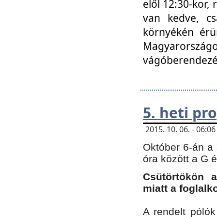
elől 12:30-kor,
van kedve, cs
környékén érün
Magyarországo
vágóberendezé
5. heti p
2015. 10. 06. - 06:
Október 6-án a 
óra között a G 
Csütörtökön a
miatt a foglal
A rendelt póló