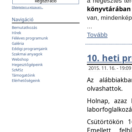
a hegesztés ter
könyvtárában
Elfelejtettem a jelszavam...
van, mindenké
Navigáció
...
Bemutatkozás
Hírek
Tovább
Féléves programunk
Galéria
Eddigi programjaink
Szakmai anyagok
10. heti 
Webshop
Hegesztőgépeink
2015. 11. 16. - 19:
SzMSz
Támogatóink
Az alábbiakb
Elérhetőségeink
olvashattok.
Holnap, azaz 
laborfoglalkozá
Csütörtökön 16
Emellett fe