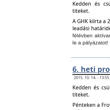
Kedden és csü
titeket.
A GHK kiírta a 
leadási határid
félévben aktíva
le a pályázatot!
6. heti p
2015. 10. 14. - 13:
Kedden és csüt
titeket.
Pénteken a Frow