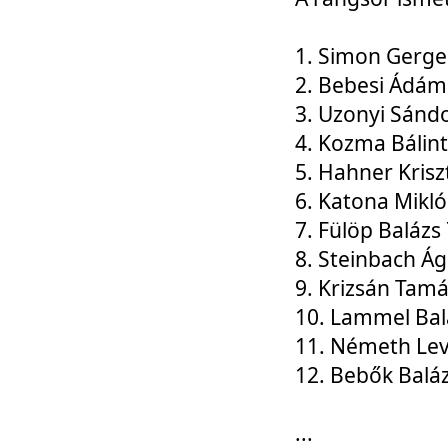
1. Simon Gerge
2. Bebesi Ádám
3. Uzonyi Sánd
4. Kozma Bálin
5. Hahner Krisz
6. Katona Mikl
7. Fülöp Balázs
8. Steinbach Á
9. Krizsán Tam
10. Lammel Bal
11. Németh Le
12. Bebők Balá
...