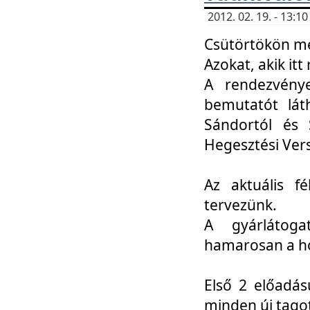
2012. 02. 19. - 13:
Csütörtökön me
Azokat, akik itt 
A rendezvénye
bemutatót lát
Sándortól és 
Hegesztési Ver
Az aktuális f
tervezünk.
A gyárlátoga
hamarosan a h
Első 2 előadás
minden új tago