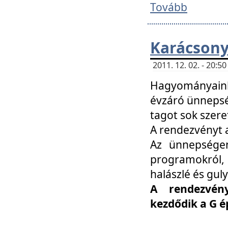
Tovább
Karácsony
2011. 12. 02. - 20:
Hagyományaink
évzáró ünnepség
tagot sok szere
A rendezvényt a
Az ünnepségen
programokról,
halászlé és guly
A rendezvén
kezdődik a G 