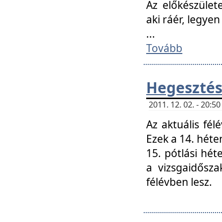
Az előkészület
aki ráér, legyen
...
Tovább
Hegesztés
2011. 12. 02. - 20:
Az aktuális fél
Ezek a 14. hét
15. pótlási hét
a vizsgaidősz
félévben lesz.