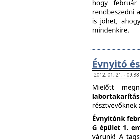
hogy február 
rendbeszedni a 
is jöhet, ahog
mindenkire.
Évnyitó és
2012. 01. 21. - 09:
Mielőtt megn
labortakarítás
résztvevőknek a 
Évnyitónk febr
G épület 1. e
várunk! A tag