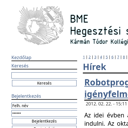
Kezdőlap
1
|
2
|
3
|
4
|
5
|
6
|
7
|
8
Hírek
Keresés
Robotpr
igényfelm
Bejelentkezés
2012. 02. 22. - 15:
Az idei évben 
indulni. Az o