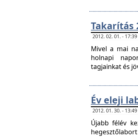
Takarítás 
2012. 02. 01. - 17:
Mivel a mai na
holnapi napon
tagjainkat és jö
Év eleji l
2012. 01. 30. - 13:
Újabb félév ke
hegesztőlabort 