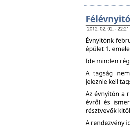
Félévnyit
2012. 02. 02. - 22:
Évnyitónk febru
épület 1. emele
Ide minden régi
A tagság nem
jeleznie kell ta
Az évnyitón a 
évről és ismer
résztvevők kitö
A rendezvény id