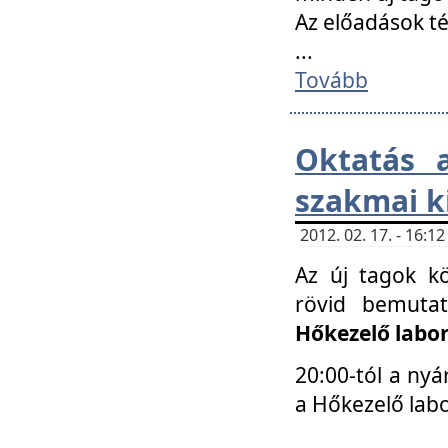
Az előadások 
...
Tovább
Oktatás 
szakmai k
2012. 02. 17. - 16:
Az új tagok k
rövid bemuta
Hőkezelő labo
20:00-tól a nyá
a Hőkezelő lab