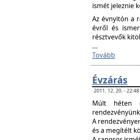
ismét jeleznie k
Az évnyitón a 
évről és ismer
résztvevők kitö
...
Tovább
Évzárás
2011. 12. 20. - 22:
Múlt héten c
rendezvényünk, 
A rendezvényen 
és a megítélt k
A rangsor ismét