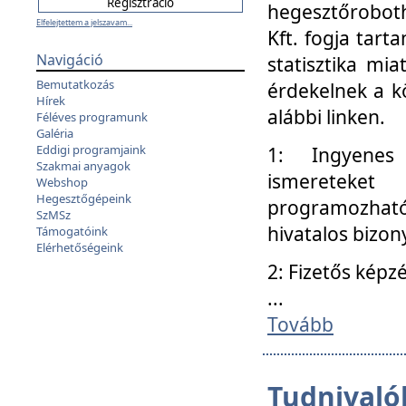
hegesztőroboth
Elfelejtettem a jelszavam...
Kft. fogja tart
Navigáció
statisztika mi
Bemutatkozás
érdekelnek a k
Hírek
alábbi linken.
Féléves programunk
Galéria
Eddigi programjaink
1: Ingyenes k
Szakmai anyagok
ismereteket
Webshop
Hegesztőgépeink
programozhat
SzMSz
hivatalos bizon
Támogatóink
Elérhetőségeink
2: Fizetős képz
...
Tovább
Tudnivalók