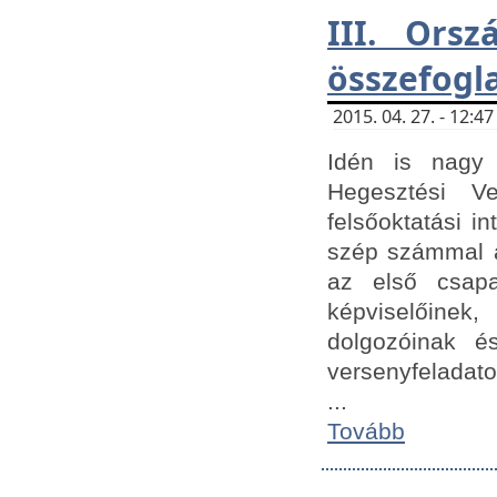
III. Orsz
összefogl
2015. 04. 27. - 12:
Idén is nagy 
Hegesztési Ve
felsőoktatási 
szép számmal a
az első csap
képviselőine
dolgozóinak é
versenyfeladato
...
Tovább