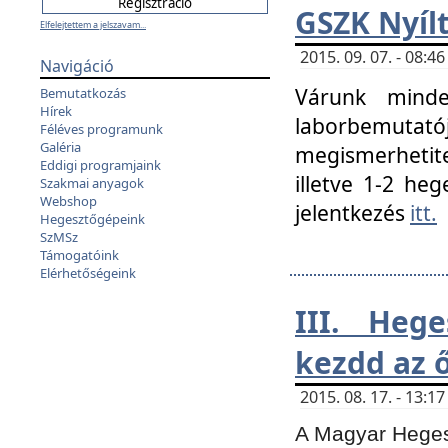
GSZK Nyíl
Elfelejtettem a jelszavam...
2015. 09. 07. - 08:
Navigáció
Várunk minde
Bemutatkozás
Hírek
laborbemutató
Féléves programunk
Galéria
megismerhetite
Eddigi programjaink
illetve 1-2 heg
Szakmai anyagok
Webshop
jelentkezés
itt.
Hegesztőgépeink
SzMSz
Támogatóink
Elérhetőségeink
III. Heg
kezdd az ő
2015. 08. 17. - 13:
A Magyar Hegesz