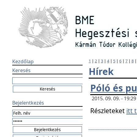
Kezdőlap
1
|
2
|
3
|
4
|
5
|
6
|
7
|
8
Hírek
Keresés
Póló és pu
2015. 09. 09. - 19:
Bejelentkezés
Részleteket
itt 