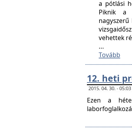
a pótlási h
Piknik a 
nagyszerű 
vizsgaidő
vehettek ré
...
Tovább
12. heti 
2015. 04. 30. - 05:
Ezen a héte
laborfoglalkozá