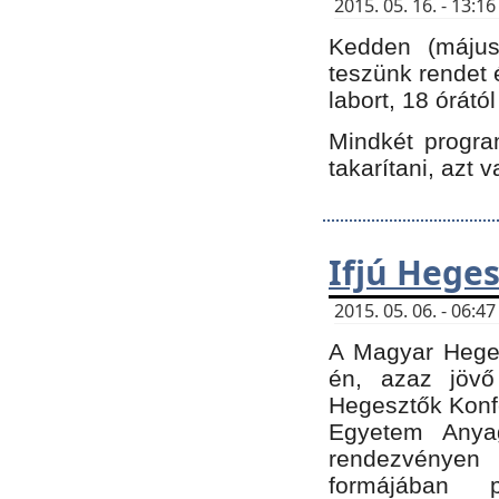
2015. 05. 16. - 13:
Kedden (május 
teszünk rendet 
labort, 18 órátó
Mindkét program
takarítani, azt 
Ifjú Hege
2015. 05. 06. - 06:
A Magyar Heges
én, azaz jövő
Hegesztők Konfe
Egyetem Anyag
rendezvén
formájában 