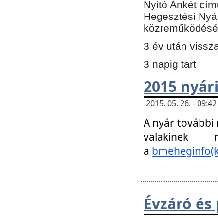
Nyitó Ankét cím
Hegesztési Nyá
közreműködésé
3 év után vissz
3 napig tart
2015 nyári
2015. 05. 26. - 09:
A nyár további
valakinek
a
bmeheginfo(k
Évzáró és