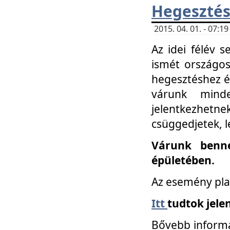
Hegesztés
2015. 04. 01. - 07:
Az idei félév 
ismét országos
hegesztéshez é
várunk mind
jelentkezhe
csüggedjetek, l
Várunk benne
épületében.
Az esemény pla
Itt
tudtok jele
Bővebb informá