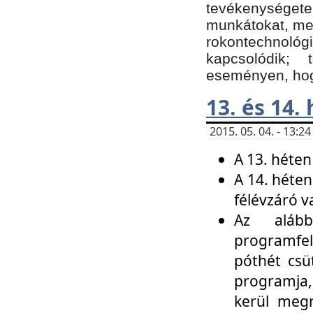
tevékenységet
munkátokat, me
rokontechnoló
kapcsolódik;
eseményen, hogy
13. és 14.
2015. 05. 04. - 13:
A 13. héten
A 14. héten
félévzáró v
Az alább
programfel
póthét csü
programja,
kerül meg