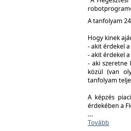
robotprogramo
A tanfolyam 24
Hogy kinek ajá
- akit érdekel 
- akit érdekel
- aki szeretne 
közül (van ol
tanfolyam telje
A képzés piac
érdekében a F
...
Tovább