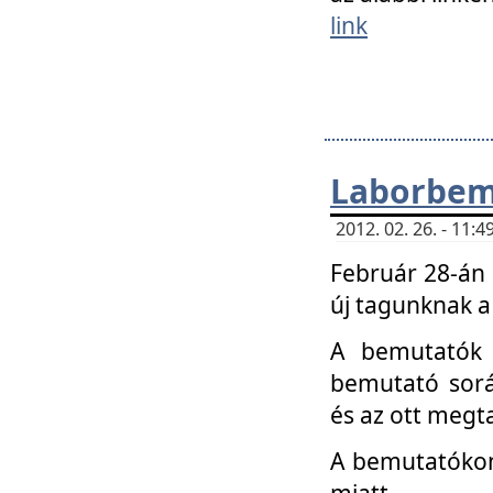
link
Laborbem
2012. 02. 26. - 11:
Február 28-án
új tagunknak a
A bemutatók 
bemutató sorá
és az ott megta
A bemutatókon 
miatt.