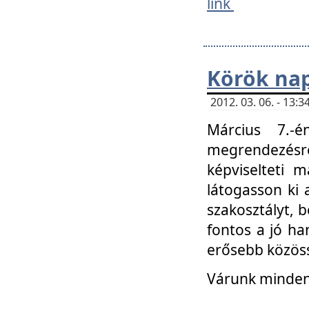
link
Körök na
2012. 03. 06. - 13
Március 7.-
megrendezésre
képviselteti 
látogasson ki 
szakosztályt, b
fontos a jó ha
erősebb közöss
Várunk mindenk