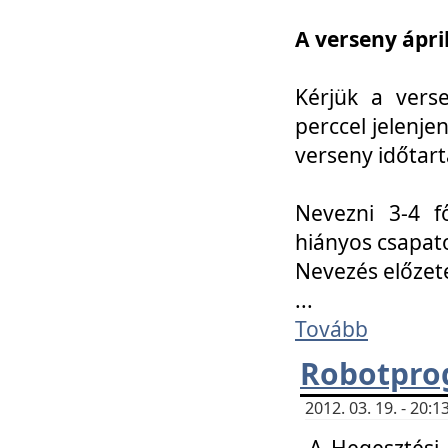
A verseny ápril
Kérjük a vers
perccel jelenje
verseny időtar
Nevezni 3-4 f
hiányos csapat
Nevezés előze
...
Tovább
Robotpro
2012. 03. 19. - 20:
A Hegesztési S