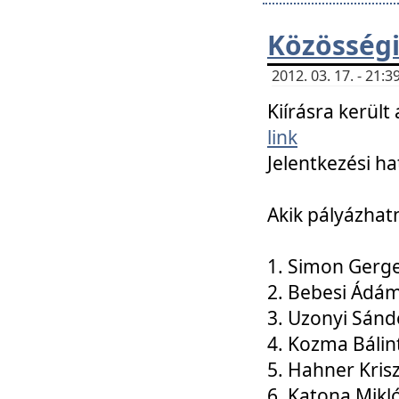
Közösségi
2012. 03. 17. - 21
Kiírásra kerül
link
Jelentkezési ha
Akik pályázhat
1. Simon Gerge
2. Bebesi Ádá
3. Uzonyi Sánd
4. Kozma Bálin
5. Hahner Kris
6. Katona Mikl