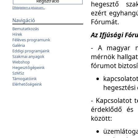
hegesztő sza
Elfelejtettem a jelszavam...
ezért egyhangú
Navigáció
Fórumát.
Bemutatkozás
Az Ifjúsági Fóru
Hírek
Féléves programunk
Galéria
- A magyar m
Eddigi programjaink
mérnök hallgat
Szakmai anyagok
Webshop
fórumot biztosí
Hegesztőgépeink
SzMSz
kapcsolat
Támogatóink
Elérhetőségeink
hegesztési 
- Kapcsolatot t
érdeklődő és 
között:
üzemlátoga