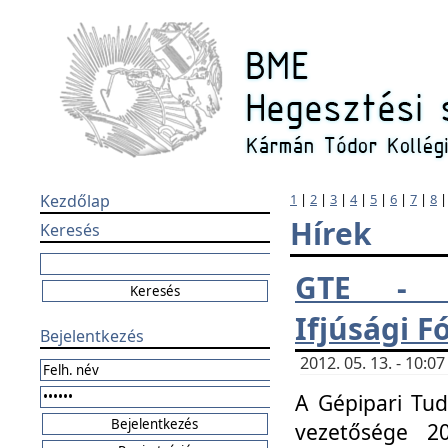
Kezdőlap
1
|
2
|
3
|
4
|
5
|
6
|
7
|
8
Hírek
Keresés
GTE - H
Ifjúsági 
Bejelentkezés
2012. 05. 13. - 10:
A Gépipari Tu
vezetősége 20