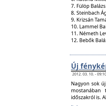
7. Fülöp Balázs
8. Steinbach Á
9. Krizsán Tam
10. Lammel Ba
11. Németh Le
12. Bebők Balá
Új fényké
2012. 03. 10. - 09
Nagyon sok új 
mostanában t
időszakról is. A