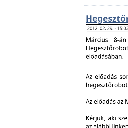
Hegesztőr
2012. 02. 29. - 15:
Március 8-án
Hegesztőrobo
előadásában.
Az előadás so
hegesztőroboto
Az előadás az 
Kérjük, aki sz
az alábbi linken