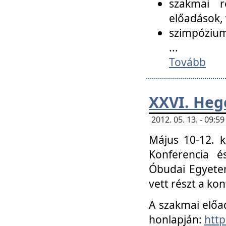
szakmai r
előadások, 
szimpózium
...
Tovább
XXVI. Heg
2012. 05. 13. - 09:
Május 10-12. k
Konferencia é
Óbudai Egyetem
vett részt a ko
A szakmai előa
honlapján:
http