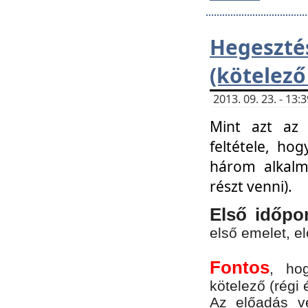
Hegesz
(kötelező
2013. 09. 23. - 13
Mint azt az 
feltétele, ho
három alkalm
részt venni).
Első időpo
első emelet, e
Fontos
, ho
kötelező (régi 
Az előadás vé