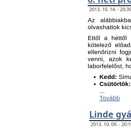
2013. 10. 14. - 20
Az alábbiakb
olvashattok kic
Ettől a héttől
kötelező előa
ellenőrizni fo
venni, azok k
laborfelelőst, h
K
edd:
Sima
Csütörtök:
...
Tovább
Linde gyá
2013. 10. 09. - 20