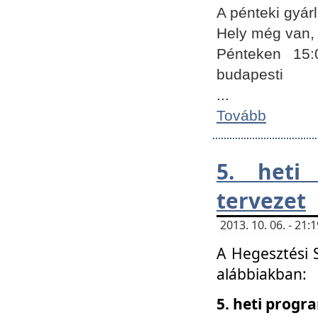
A pénteki gyár
Hely még van, 
Pénteken 15:
budapesti
...
Tovább
5. heti
tervezet
2013. 10. 06. - 21
A Hegesztési 
alábbiakban:
5. heti prog