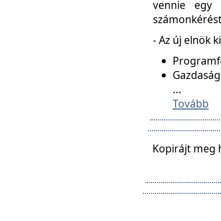
vennie egy 
számonkérést t
- Az új elnök 
Programfe
Gazdasági
...
Tovább
Kopirájt meg 