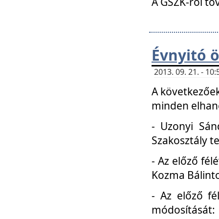
A GSZK-ról to
Évnyitó 
2013. 09. 21. - 1
A következőek
minden elhang
- Uzonyi Sánd
Szakosztály t
- Az előző fél
Kozma Bálinto
- Az előző f
módosítását: