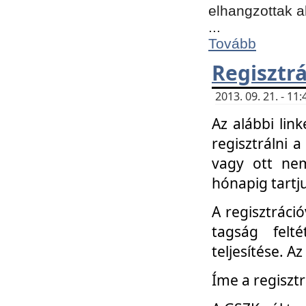
elhangzottak a
...
Tovább
Regisztrá
2013. 09. 21. - 1
Az alábbi lin
regisztrálni a
vagy ott nem
hónapig tartju
A regisztráció
tagság felt
teljesítése. A
Íme a regisztr