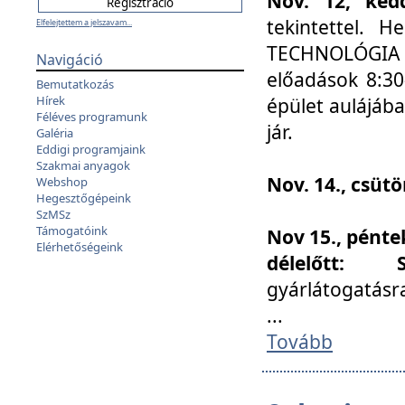
Nov. 12, kedd
tekintettel. 
Elfelejtettem a jelszavam...
TECHNOLÓGIA s
Navigáció
előadások 8:30
Bemutatkozás
Hírek
épület aulájába
Féléves programunk
jár.
Galéria
Eddigi programjaink
Szakmai anyagok
Nov. 14., csüt
Webshop
Hegesztőgépeink
SzMSz
Támogatóink
Nov 15., pénte
Elérhetőségeink
délelőtt:
gyárlátogatásr
...
Tovább