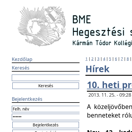
Kezdőlap
1
|
2
|
3
|
4
|
5
|
6
|
7
|
8
Hírek
Keresés
10. heti 
2013. 11. 25. - 09:
Bejelentkezés
A közeljövőben
benneteket ról