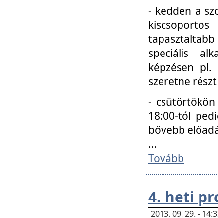
- kedden a szo
kiscsoportos
tapasztaltab
speciális a
képzésen pl.
szeretne részt
- csütörtökön
18:00-tól ped
bővebb előadá
...
Tovább
4. heti p
2013. 09. 29. - 14