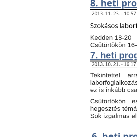
8. heti p
2013. 11. 23. - 10:
Szokásos labor
Kedden 18-20
Csütörtökön 16
7. heti pr
2013. 10. 21. - 16:17
Tekintettel 
laborfoglalkozá
ez is inkább csa
Csütörtökön e
hegesztés témáb
Sok izgalmas el
6. heti p