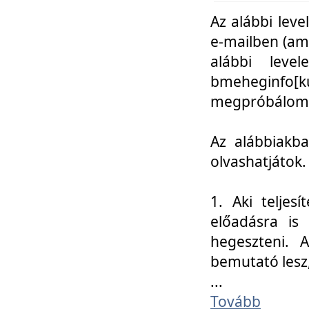
Az alábbi leve
e-mailben (am
alábbi leve
bmeheginfo[k
megpróbálom k
Az alábbiakba
olvashatjátok.
1. Aki teljes
előadásra is
hegeszteni. 
bemutató lesz
...
Tovább