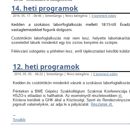
14. heti programok
2016. 05. 17. - 06:46 | SimonGergo | Nincs kategória. |
0 komment eddig
Kedden a szokásos laborfoglalkozás mellett 18:15-től Évad
vastaglemezekkel fogunk dolgozni.
Csütörtökön laborfoglalkozás már nem lesz, helyette labortakarítá
szeretettel látunk mindenkit egy kis zsíros kenyérre és szörpre.
Félévzáró sütögetés a póthéten lesz, erről tájékoztatást később küldü
12. heti programok
2016. 05. 05. - 06:22 | SimonGergo | Nincs kategória. |
0 komment eddig
Kedden és csütörtökön mindenkit várunk a szokásos laborfoglalkozás
Pénteken a BME Gépész Szakkollégium Szakmai Konferenciája k
HSZO-s előadást is hallhattok. Az eseményről részletesebben
itt.
Kiírásra kerültek a GHK által a
Közösségi, Sport és Rendezvényszerv
jogosult valamelyikre, az adja le a pályázatát.
Részletek itt.
...
Tovább