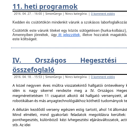
11. heti programok
2016. 04. 27. - 16:00 | SimonGergo | Nincs kategória. |
0 komment eddig
Kedden és csütörtökön mindenkit várunk a szokásos laborfoglalkozás
Csütörtök este várunk titeket egy közös sütögetésen (hurka-kolbász),
Amennyiben jönnétek, úgy
itt jelezzétek
, illetve hozzatok magatok
este költségeit.
IV. Országos Hegesztési 
összefoglaló
2016. 04. 18. - 15:53 | SimonGergo | Nincs kategória. |
0 komment eddig
A közel negyven éves múltra visszatekintő hallgatói öntevékeny 
idén is nagy sikerrel rendezte meg a IV. Országos Hegesz
megmérettetésen 11 csapatot alkotó 44 hallgató versenyzett, ak
robotikában és más anyagtechnológiákhoz köthető tudományok ter
A délután kezdődő verseny egészen estig tartott, ahol 14 állomást 
Mind elméleti, mind gyakorlati feladatok megoldásra kerültek:
ponthegesztés, különböző kézi ívhegesztési eljárásváltozatok, activ
stb. Az idei