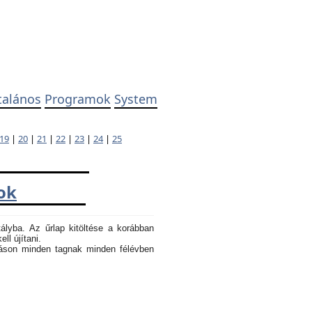
talános
Programok
System
19
|
20
|
21
|
22
|
23
|
24
|
25
ok
tályba. Az űrlap kitöltése a korábban
ll újítani.
atáson minden tagnak minden félévben