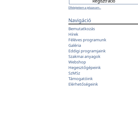
Elfelejtettem a jelszavam...
Navigáció
Bemutatkozás
Hírek
Féléves programunk
Galéria
Eddigi programjaink
Szakmai anyagok
Webshop
Hegesztőgépeink
SzMSz
Támogatóink
Elérhetőségeink