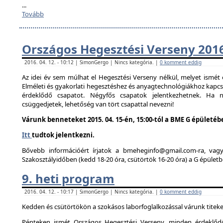
...
Tovább
Országos Hegesztési Verseny 201
2016. 04. 12. - 10:12 | SimonGergo | Nincs kategória. |
0 komment eddig
Az idei év sem múlhat el Hegesztési Verseny nélkül, melyet ismé
Elméleti és gyakorlati hegesztéshez és anyagtechnológiákhoz kapc
érdeklődő csapatot. Négyfős csapatok jelentkezhetnek. Ha
csüggedjetek, lehetőség van tört csapattal nevezni!
Várunk benneteket 2015. 04. 15-én, 15:00-tól a BME G épületéb
Itt
tudtok jelentkezni.
Bővebb információért írjatok a bmeheginfo@gmail.com-ra, vag
Szakosztályidőben (kedd 18-20 óra, csütörtök 16-20 óra) a G épületb
9. heti program
2016. 04. 12. - 10:17 | SimonGergo | Nincs kategória. |
0 komment eddig
Kedden és csütörtökön a szokásos laborfoglalkozással várunk titeke
Pénteken ismét Országos Hegesztési Verseny, minden érdeklődő