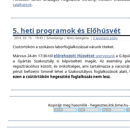
találhattok
.
5. heti programok és Előhúsvét
2016. 03. 15. - 19:43 | SimonGergo | Nincs kategória. |
0 komment eddig
Csütörtökön a szokásos laborfoglalkozással várunk titeket.
Március 24-én 17:30-tól
előrehozott Húsvétot
szervezünk
a G épül
a Gyártás Szakosztály is képviselteti magát. Az esemény pla
regisztrációhoz kötött, és önköltséges, ami tartalmazza a vacsorát é
pénzt befizetni Siminél lehet a Szakosztályos foglalkozások alatt
ezen a csütörtökön hegesztési foglalkozás nem lesz.
Kopirájt meg hasonlók - hegesztes.ktk.bme.hu -