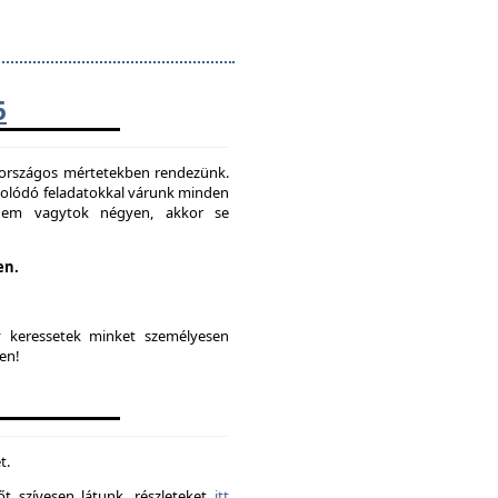
6
t országos mértetekben rendezünk.
solódó feladatokkal várunk minden
 nem vagytok négyen, akkor se
en.
y keressetek minket személyesen
en!
t.
t szívesen látunk. részleteket
itt