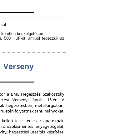
sal.
 kötetlen beszélgetésen.
kal 500 HUF-ot, amiből fedezzük az
Verseny
kör, a BME Hegesztési Szakosztály
tési Versenyt április 15-én. A
ik hegesztésben, metallurgiában,
ületén folytatnak tanulmányokat.
kellett teljesítenie a csapatoknak.
 roncsolásmentes anyagvizsgálat,
ity, hegesztési utasítás készítése,