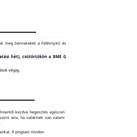
unk meg benneteket a Félévnyitó és
tatási hét), csütörtökön a BME G
átok végig,
. Innentől kezdve hegesztés egészen
azni arra, ha valakinek van valami
d.
ainkat. A program röviden: