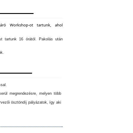
záró Workshop-ot tartunk, ahol
st tartunk 16 órától. Pakolás után
nk.
sal.
erül megrendezésre, melyen több
ezői ösztöndíj pályázatok, így aki