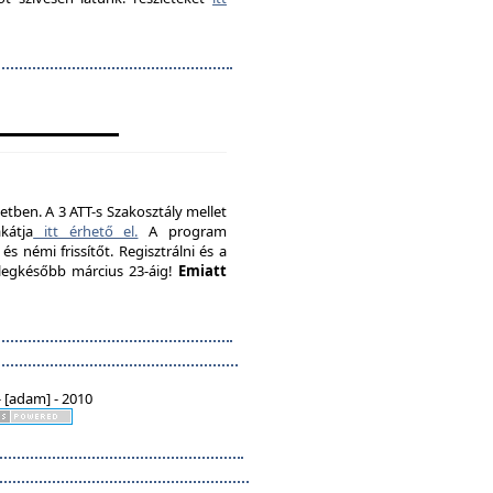
etben. A 3 ATT-s Szakosztály mellet
kátja
itt érhető el.
A program
s némi frissítőt. Regisztrálni és a
, legkésőbb március 23-áig!
Emiatt
 [adam] - 2010