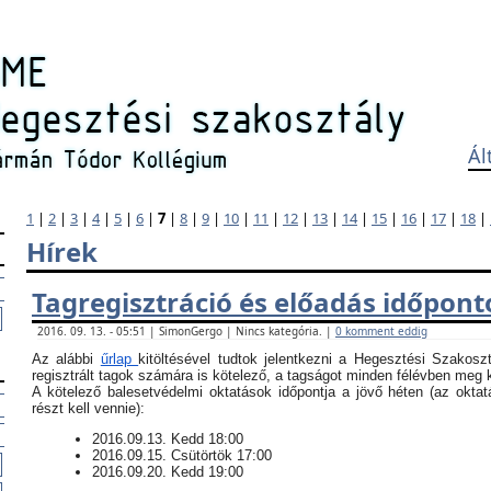
Ál
1
|
2
|
3
|
4
|
5
|
6
|
7
|
8
|
9
|
10
|
11
|
12
|
13
|
14
|
15
|
16
|
17
|
18
|
Hírek
Tagregisztráció és előadás időpont
2016. 09. 13. - 05:51 | SimonGergo | Nincs kategória. |
0 komment eddig
Az alábbi
űrlap
kitöltésével tudtok jelentkezni a Hegesztési Szakosz
regisztrált tagok számára is kötelező, a tagságot minden félévben meg ke
​A kötelező balesetvédelmi oktatások időpontja a jövő héten (az okt
részt kell vennie):
​2016.09.13. Kedd 18:00
2016.09.15. Csütörtök 17:00
2016.09.20. Kedd 19:00