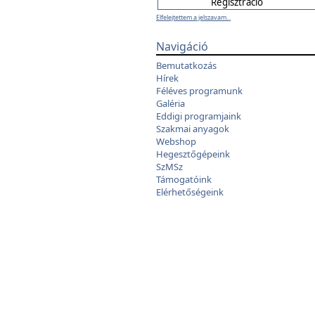
Elfelejtettem a jelszavam...
Navigáció
Bemutatkozás
Hírek
Féléves programunk
Galéria
Eddigi programjaink
Szakmai anyagok
Webshop
Hegesztőgépeink
SzMSz
Támogatóink
Elérhetőségeink