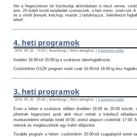
Aki a hegesztésen túl közösségi aktivitásban is részt venne, csüt
erre. 20 órától ismét estebédet szervezünk, a heti menü: virsli+sör. A
és a virslit (kenyér, ketchup, mustár..) tartalmazza.
Jelentkezni fogla
lehet!
4. heti programok
2016. 09. 26. - 15:54 | SimonGergo | Nincs kategória. |
0 komment eddig
Kedden 18:00-tól 20:00-ig a szokásos laborfoglalkozás.
Csütörtökön GSZK program miatt csak 16:00-tól 18:00-ig lesz foglalkoz
3. heti programok
2016. 09. 20. - 05:40 | SimonGergo | Nincs kategória. |
0 komment eddig
Ezen a héten a szokásos időben (kedden 18:00 és 20:00 között, c
jöhetnek hegeszteni azok akik részt vettek a kötelező előadáso
munkavédelmi előadás kedd 18:00, utolsó alapozó csütörtök 17:00. Ak
nekünk és megbeszélünk egy külön időpontot.
További program a héten: csütörtökön 20:00-tól csapatépítő estet ta