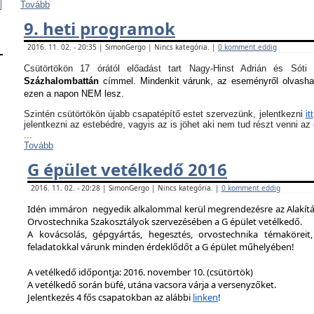
Tovább
9. heti programok
2016. 11. 02. - 20:35 | SimonGergo | Nincs kategória. |
0 komment eddig
Csütörtökön 17 órától előadást tart Nagy-Hinst Adrián és S
Százhalombattán
címmel. Mindenkit várunk, az eseményről olvash
ezen a napon NEM lesz.
Szintén csütörtökön újabb csapatépítő estet szervezünk, jelentkezni
itt
jelentkezni az estebédre, vagyis az is jöhet aki nem tud részt venni a
...
Tovább
G épület vetélkedő 2016
2016. 11. 02. - 20:28 | SimonGergo | Nincs kategória. |
0 komment eddig
Idén immáron negyedik alkalommal kerül megrendezésre az Alakítást
Orvostechnika Szakosztályok szervezésében a G épület vetélkedő.
A kovácsolás, gépgyártás, hegesztés, orvostechnika témaköreit,
feladatokkal várunk minden érdeklődőt a G épület műhelyében!
A vetélkedő időpontja: 2016. november 10. (csütörtök)
A vetélkedő során büfé, utána vacsora várja a versenyzőket.
Jelentkezés 4 fős csapatokban az alábbi
linken
!