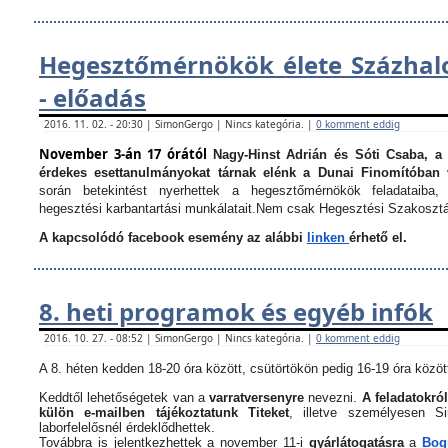
Hegesztőmérnökök élete Százha
- előadás
2016. 11. 02. - 20:30 | SimonGergo | Nincs kategória. |
0 komment eddig
November 3-án 17 órától
Nagy-Hinst Adrián és Sóti Csaba, a
érdekes esettanulmányokat tárnak elénk a Dunai Finomítóban 
során betekintést nyerhettek a hegesztőmérnökök feladataiba, 
hegesztési karbantartási munkálatait.
Nem csak Hegesztési Szakosztá
A kapcsolódó facebook esemény az alábbi
linken
érhető el.
8. heti programok és egyéb infók
2016. 10. 27. - 08:52 | SimonGergo | Nincs kategória. |
0 komment eddig
A 8. héten kedden 18-20 óra között, csütörtökön pedig 16-19 óra között
Keddtől lehetőségetek van a
varratversenyre
nevezni.
A feladatokról
külön e-mailben tájékoztatunk Titeket
, illetve személyesen 
laborfelelősnél érdeklődhettek.
Továbbra is jelentkezhettek a november 11-i
gyárlátogatásra
a
Bogn