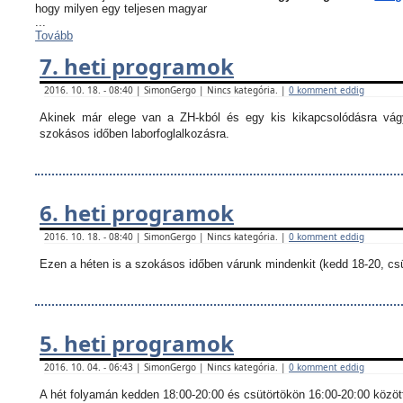
hogy milyen egy teljesen magyar
...
Tovább
7. heti programok
2016. 10. 18. - 08:40 | SimonGergo | Nincs kategória. |
0 komment eddig
Akinek már elege van a ZH-kból és egy kis kikapcsolódásra vágy
szokásos időben laborfoglalkozásra.
6. heti programok
2016. 10. 18. - 08:40 | SimonGergo | Nincs kategória. |
0 komment eddig
Ezen a héten is a szokásos időben várunk mindenkit (kedd 18-20, csü
5. heti programok
2016. 10. 04. - 06:43 | SimonGergo | Nincs kategória. |
0 komment eddig
A hét folyamán kedden 18:00-20:00 és csütörtökön 16:00-20:00 között