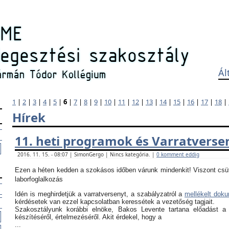
Ál
1
|
2
|
3
|
4
|
5
|
6
|
7
|
8
|
9
|
10
|
11
|
12
|
13
|
14
|
15
|
16
|
17
|
18
|
Hírek
11. heti programok és Varratverse
2016. 11. 15. - 08:07 | SimonGergo | Nincs kategória. |
0 komment eddig
Ezen a héten kedden a szokásos időben várunk mindenkit! Viszont csü
laborfoglalkozás
Idén is meghirdetjük a varratversenyt, a szabályzatról a
mellékelt dok
kérdésetek van ezzel kapcsolatban keressétek a vezetőség tagjait.
Szakosztályunk korábbi elnöke, Bakos Levente tartana előadást a
készítéséről, értelmezéséről. Akit érdekel, hogy a
...