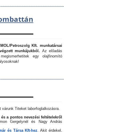
lombattán
 MOL/Petroszolg Kft. munkatársai
végzett munkájukból.
Az előadás
megismerhetitek egy olajfinomító
lyosoknak!
 várunk Titeket laborfoglalkozásra.
 és a pontos nevezési feltételekről
Simon Gergelynél és Nagy András
ár és Társa Kft-hez
. Akit érdekel,