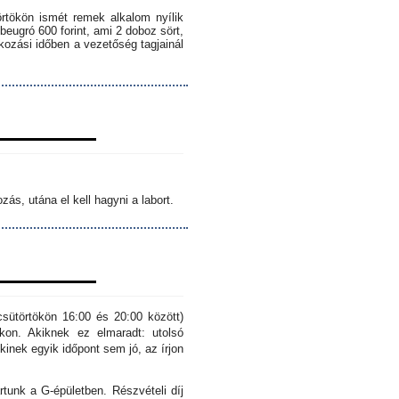
örtökön ismét remek alkalom nyílik
 beugró 600 forint, ami 2 doboz sört,
lkozási időben a vezetőség tagjainál
ás, utána el kell hagyni a labort.
sütörtökön 16:00 és 20:00 között)
kon. Akiknek ez elmaradt: utolsó
inek egyik időpont sem jó, az írjon
rtunk a G-épületben. Részvételi díj