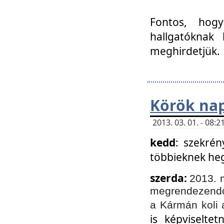
Fontos, hogy
hallgatóknak
meghirdetjük.
Körök nap
2013. 03. 01. - 08
kedd
: szekrén
többieknek he
szerda:
2013. 
megrendezendő 
a Kármán koli 
is képviselte