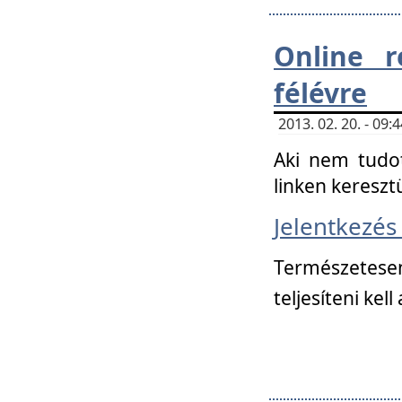
Online r
félévre
2013. 02. 20. - 09
Aki nem tudot
linken kereszt
Jelentkezé
Természetese
teljesíteni kell