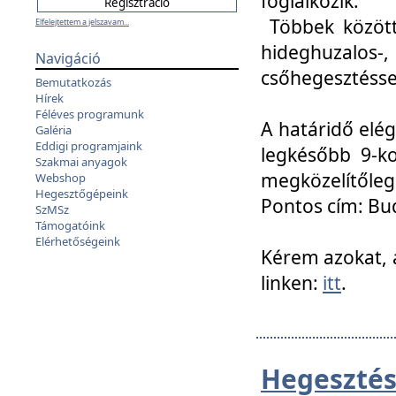
foglalkozik.
Többek között
Elfelejtettem a jelszavam...
hideghuzalo
Navigáció
csőhegesztéssel
Bemutatkozás
Hírek
Féléves programunk
A határidő elég
Galéria
Eddigi programjaink
legkésőbb 9-ko
Szakmai anyagok
megközelítőleg
Webshop
Hegesztőgépeink
Pontos cím: Bud
SzMSz
Támogatóink
Elérhetőségeink
Kérem azokat, a
linken:
itt
.
Hegesztés