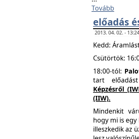
Tovább
előadás é
2013. 04. 02. - 13
Kedd: Áramlást
Csütörtök: 16:
18:00-tól:
Palo
tart előadá
Képzésről (IW
(IIW).
Mindenkit vá
hogy mi is egy
illeszkedik az
lesz valószínűl