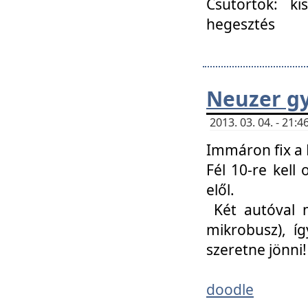
Csütörtök: ki
hegesztés
Neuzer gy
2013. 03. 04. - 21
Immáron fix a 
Fél 10-re kell
elől.
Két autóval 
mikrobusz), í
szeretne jönni!
doodle