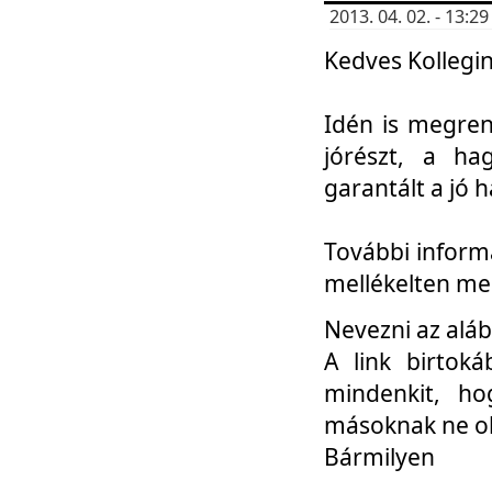
2013. 04. 02. - 13:
Kedves Kollegin
Idén is megren
jórészt, a ha
garantált a jó 
További informá
mellékelten me
Nevezni az aláb
A link birtoká
mindenkit, h
másoknak ne ok
Bármilyen
...