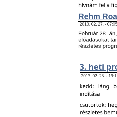
hívnám fel a f
Rehm Roa
2013. 02. 27. - 07:0
Február 28.-án
előadásokat tar
részletes prog
3. heti p
2013. 02. 25. - 19
kedd: láng b
indítása
csütörtök: he
részletes bemu