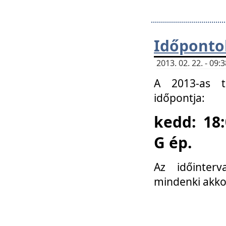
Időponto
2013. 02. 22. - 09
A 2013-as ta
időpontja:
kedd: 18:
G ép.
Az időinter
mindenki akko