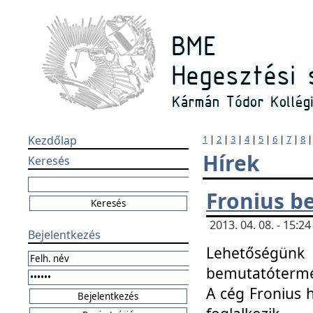
Kezdőlap
1
|
2
|
3
|
4
|
5
|
6
|
7
|
8
Hírek
Keresés
Fronius b
2013. 04. 08. - 15:
Bejelentkezés
Lehetőségünk 
bemutatótermét
A cég Fronius 