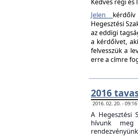
Kedves régi és 
Jelen
kérdőív
Hegesztési Szak
az eddigi tagsá
a kérdőívet, ak
felvesszük a le
erre a címre fo
2016 tavas
2016. 02. 20. - 09:
A Hegesztési S
hívunk meg 
rendezvényünk