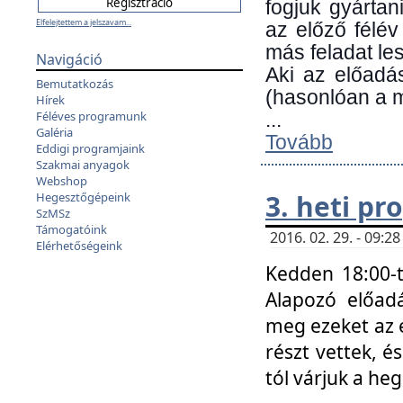
fogjuk gyártan
Elfelejtettem a jelszavam...
az előző félév
más feladat les
Navigáció
Aki az előadá
Bemutatkozás
(hasonlóan a
Hírek
Féléves programunk
...
Galéria
Tovább
Eddigi programjaink
Szakmai anyagok
Webshop
3. heti p
Hegesztőgépeink
SzMSz
Támogatóink
2016. 02. 29. - 09:
Elérhetőségeink
Kedden 18:00-t
Alapozó előad
meg ezeket az 
részt vettek, é
tól várjuk a he