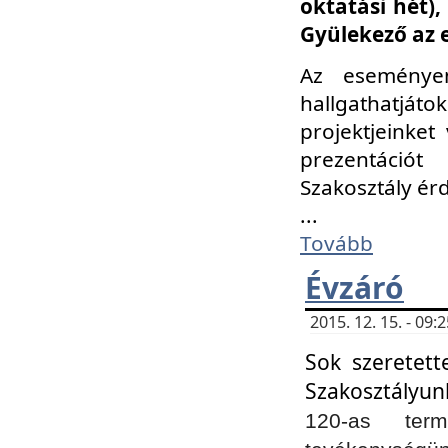
oktatási hét)
Gyülekező az 
Az eseménye
hallgathatjáto
projektjeinket
prezentációt
Szakosztály ér
...
Tovább
Évzáró
2015. 12. 15. - 09
Sok szeretett
Szakosztályun
120-as ter