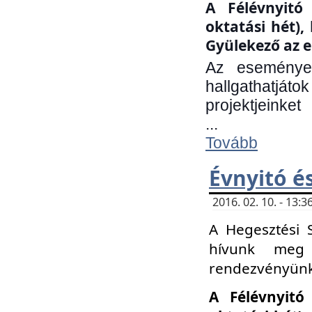
A Félévnyitó 
oktatási hét)
Gyülekező az e
Az eseményen
hallgathatjáto
projektjeinket
...
Tovább
Évnyitó é
2016. 02. 10. - 13
A Hegesztési 
hívunk meg 
rendezvényünk
A Félévnyitó