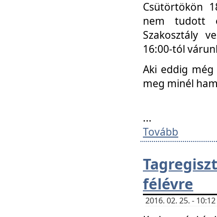
Csütörtökön 18
nem tudott e
Szakosztály v
16:00-tól váru
Aki eddig még 
meg minél ham
...
Tovább
Tagregis
félévre
2016. 02. 25. - 10: