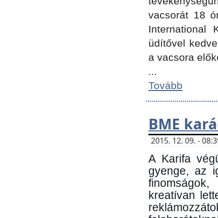
tevékenységünk
vacsorát 18 ó
International 
üdítővel kedv
a vacsora elők
...
Tovább
BME kará
2015. 12. 09. - 08
A Karifa vég
gyenge, az i
finomságok,
kreatívan let
reklámozzá