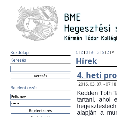
Kezdőlap
1
|
2
|
3
|
4
|
5
|
6
|
7
|
8
Hírek
Keresés
4. heti p
2016. 03. 07. - 07:
Bejelentkezés
Kedden Tóth Ta
tartani, ahol
hegesztéstechn
alapján a mun