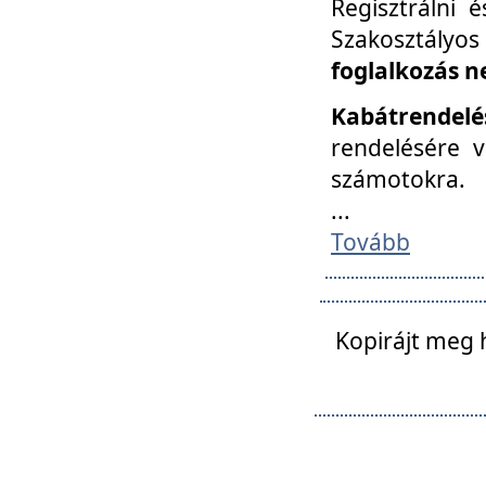
Regisztrálni 
Szakosztályos
foglalkozás n
Kabátrendelé
rendelésére v
számotokra.
...
Tovább
Kopirájt meg 