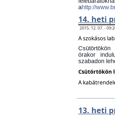
felebará
a
http://www.
14. heti
2015. 12. 07. - 09
A szokásos la
Csütörtökön
órakor indu
szabadon lehe
Csütörtökön 
A kabátrendelé
13. heti