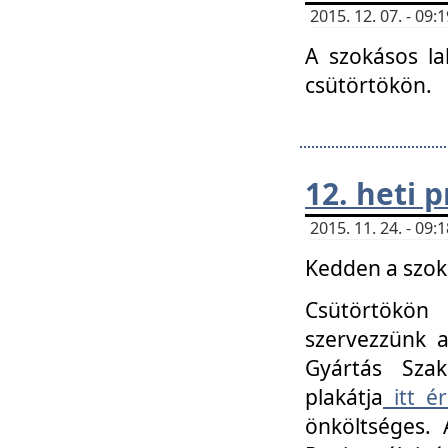
2015. 12. 07. - 09
A szokásos la
csütörtökön.
12. heti
2015. 11. 24. - 09
Kedden a szoká
Csütörtökö
szervezzünk a
Gyártás Szak
plakátja
itt ér
önköltséges. 