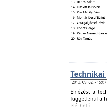
13
Bebesi Ádám
14
Kiss Attila István
15
Kiss Mihály Dávid
16
Molnár József Bálint
17
Csurgai József Dávid
18
Koncz Gergő
19
Kádár- Németh Jáno
20
Rév Tamás
Technikai
2013. 09. 02. - 15:
Elnézést a tec
függetlenül a 
elérhető.