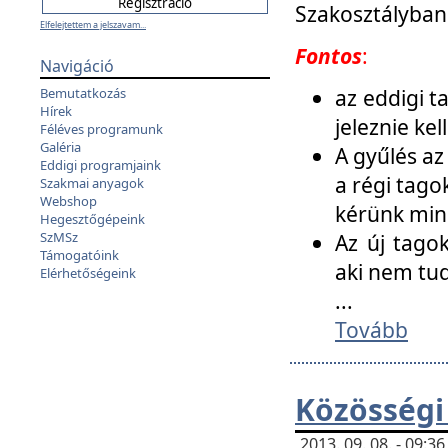
Szakosztályban
Elfelejtettem a jelszavam...
Fontos
:
Navigáció
az eddigi 
Bemutatkozás
Hírek
jeleznie ke
Féléves programunk
Galéria
A gyűlés az
Eddigi programjaink
a régi tago
Szakmai anyagok
Webshop
kérünk min
Hegesztőgépeink
SzMSz
Az új tago
Támogatóink
aki nem tud
Elérhetőségeink
...
Tovább
Közösségi
2013. 09. 08. - 09: