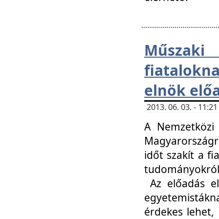
Műsza
fiatalokn
elnök elő
2013. 06. 03. - 11:
A Nemzetközi 
Magyarországr
időt szakít a f
tudományokról 
Az előadás el
egyetemisták
érdekes lehet,