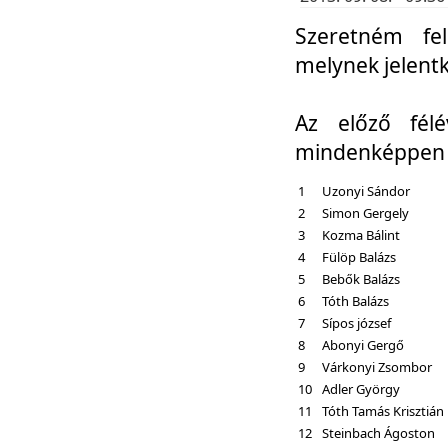
Szeretném fel
melynek jelent
Az előző fél
mindenképpen a
1
Uzonyi Sándor
2
Simon Gergely
3
Kozma Bálint
4
Fülöp Balázs
5
Bebők Balázs
6
Tóth Balázs
7
Sípos józsef
8
Abonyi Gergő
9
Várkonyi Zsombor
10
Adler György
11
Tóth Tamás Krisztián
12
Steinbach Ágoston