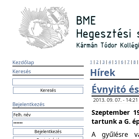
Kezdőlap
1
|
2
|
3
|
4
|
5
|
6
|
7
|
8
Hírek
Keresés
Évnyitó és
2013. 09. 07. - 14:
Bejelentkezés
Szeptember 19
tartunk a G. é
A gyűlésre v