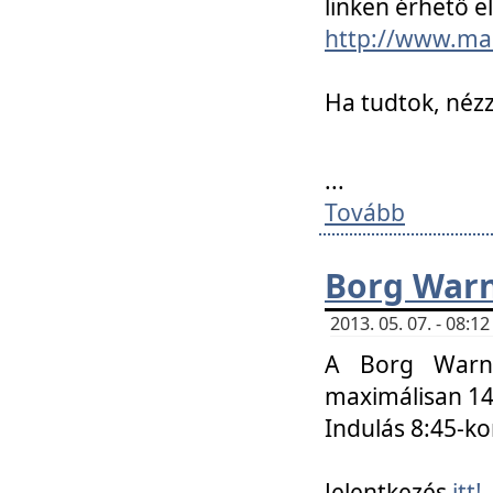
linken érhető el
http://www.mac
Ha tudtok, nézz
...
Tovább
Borg Warn
2013. 05. 07. - 08:
A Borg Warne
maximálisan 14 
Indulás 8:45-ko
Jelentkezés
itt!