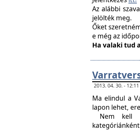
Az alábbi szav
jelölték meg.
Őket szeretném 
e még az időpo
Ha valaki tud 
Varratver
2013. 04. 30. - 12:
Ma elindul a V
lapon lehet, er
Nem kell mi
kategóriánként 