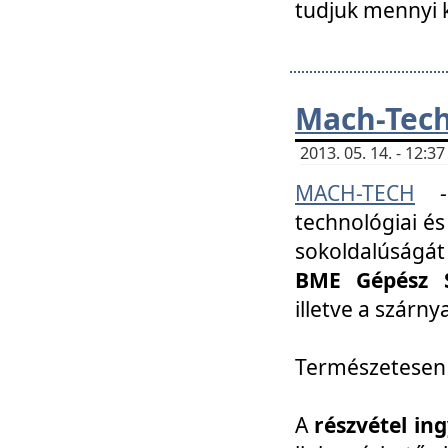
tudjuk mennyi k
Mach-Tech 
2013. 05. 14. - 12:
MACH-TECH
technológiai és
sokoldalúságát
BME Gépész S
illetve a szárn
Természetesen
A
részvétel in