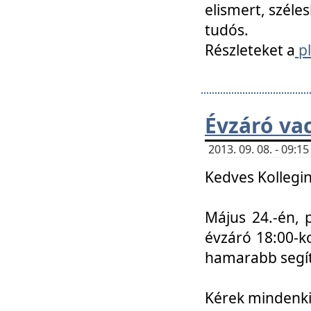
elismert, széle
tudós.
Részleteket a
pl
Évzáró va
2013. 09. 08. - 09:
Kedves Kollegin
Május 24.-én, 
évzáró 18:00-ko
hamarabb segít
Kérek mindenkit