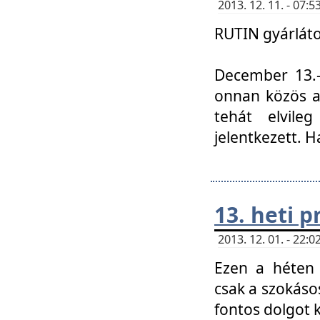
2013. 12. 11. - 07
RUTIN gyárláto
December 13.-á
onnan közös a
tehát elvile
jelentkezett. H
13. heti 
2013. 12. 01. - 22
Ezen a héten
csak a szokáso
fontos dolgot 