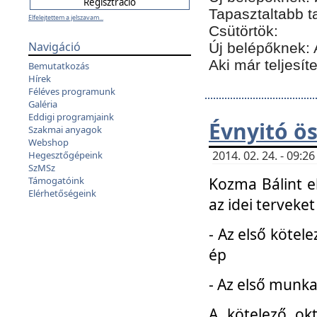
Tapasztaltabb t
Elfelejtettem a jelszavam...
Csütörtök:
Navigáció
Új belépőknek: 
Aki már teljesít
Bemutatkozás
Hírek
Féléves programunk
Galéria
Eddigi programjaink
Évnyitó ö
Szakmai anyagok
Webshop
2014. 02. 24. - 09:
Hegesztőgépeink
SzMSz
Kozma Bálint el
Támogatóink
Elérhetőségeink
az idei terveket
- Az első kötele
ép
- Az első munka
A kötelező ok