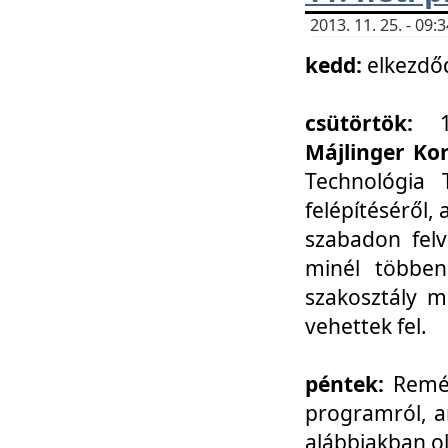
2013. 11. 25. - 09
kedd:
elkezdő
csütörtök:
Májlinger Ko
Technológia 
felépítéséről,
szabadon felv
minél többen
szakosztály m
vehettek fel.
péntek:
Remél
programról, a
alábbiakban ol