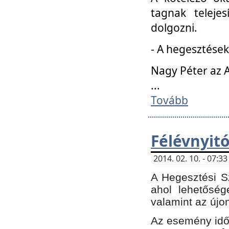
tagnak teleje
dolgozni.
- A hegesztések
Nagy Péter az A
...
Tovább
Félévnyit
2014. 02. 10. - 07:
A Hegesztési Sz
ahol lehetőség
valamint az újo
Az esemény időp