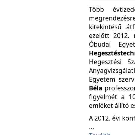
Több évtize
megrendezésr
kitekintésű á
ezelőtt 2012.
Óbudai Egy
Hegesztéstechn
Hegesztési Sz
Anyagvizsgála
Egyetem szerv
Béla
professzor
figyelmét a 10
emléket állító
A 2012. évi ko
...