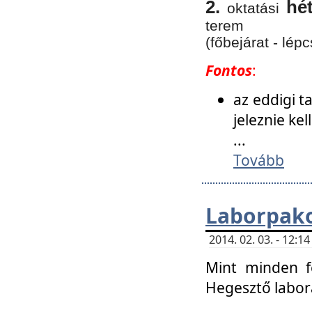
2.
hé
oktatási
terem
(főbejárat - lépc
Fontos
:
az eddigi 
jeleznie ke
...
Tovább
Laborpako
2014. 02. 03. - 12:
Mint minden f
Hegesztő labor