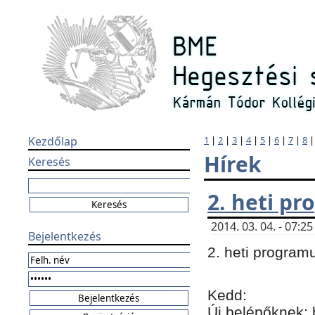
Kezdőlap
1
|
2
|
3
|
4
|
5
|
6
|
7
|
8
Hírek
Keresés
2. heti p
2014. 03. 04. - 07:
Bejelentkezés
2. heti program
Kedd:
Új belépőknek: 