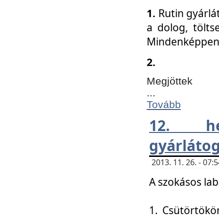
1.
Rutin gyárlá
a dolog, tölts
Mindenképpen 
2.
Megjöttek
...
Tovább
12. h
gyárlátog
2013. 11. 26. - 07
A szokásos lab
1. Csütörtökö