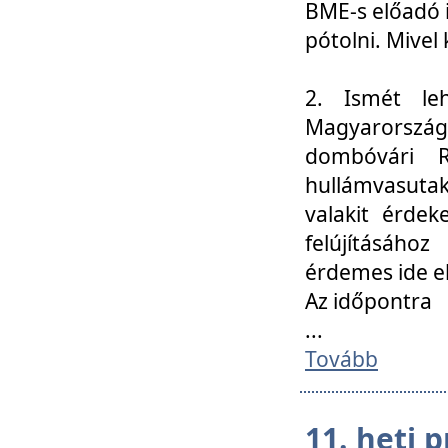
BME-s előadó i
pótolni. Mivel 
2. Ismét le
Magyarország
dombóvári R
hullámvasuta
valakit érdek
felújításáh
érdemes ide el
Az időpontra
...
Tovább
11. heti