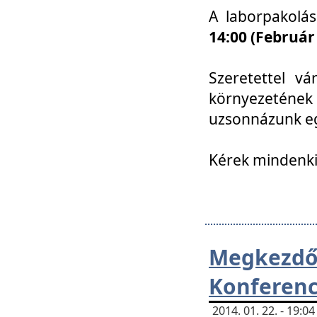
A laborpakolá
14:00 (Február
Szeretettel vá
környezetének
uzsonnázunk eg
Kérek mindenki
Megkezd
Konferenc
2014. 01. 22. - 19: