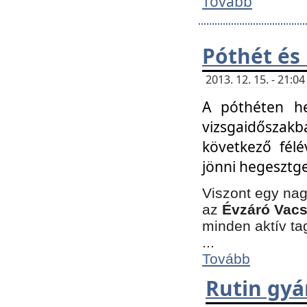
Tovább
Póthét és
2013. 12. 15. - 21:
A póthéten he
vizsgaidőszak
következő félé
jönni hegesztge
Viszont egy nag
az
Évzáró Vacs
minden aktív ta
...
Tovább
Rutin gyá