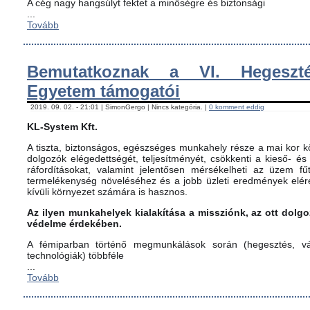
A cég nagy hangsúlyt fektet a minőségre és biztonsági
...
Tovább
Bemutatkoznak a VI. Hegeszté
Egyetem támogatói
2019. 09. 02. - 21:01 | SimonGergo | Nincs kategória. |
0 komment eddig
KL-System Kft.
A tiszta, biztonságos, egészséges munkahely része a mai kor kö
dolgozók elégedettségét, teljesítményét, csökkenti a kieső- és
ráfordításokat, valamint jelentősen mérsékelheti az üzem fűt
termelékenység növeléséhez és a jobb üzleti eredmények elér
kívüli környezet számára is hasznos.
Az ilyen munkahelyek kialakítása a missziónk, az ott dol
védelme érdekében.
A fémiparban történő megmunkálások során (hegesztés, vág
technológiák) többféle
...
Tovább