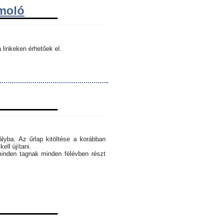
ámoló
 linkeken érhetőek el.
ályba. Az űrlap kitöltése a korábban
ell újítani.
minden tagnak minden félévben részt