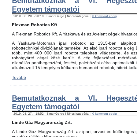
Bemutatkoznak a VI. Hegeszté
Egyetem támogatói
2019. 08. 29. - 20:18 | SimonGergo | Nincs kategória. |
0 komment eddig
Flexman Robotics Kft.
A Flexman Robotics Kft. A Yaskawa és az Axelent cégek hivatalo
A Yaskawa-Motoman ipari robotok az 1915-ben alapított 
robottechnikai divíziójának termékei. Az első ipari robotot a cég
több, mint 400 000 ipari robotot telepített világszerte, és ez
robotgyártó cégei közé került. A cég fejlesztései mértéka
ellenállás ponthegesztési, festési, palettázási célra optimalizált
alkalmazott 15 tengelyes kétkaros humanoid robotok, hibrid-koll
...
Tovább
Bemutatkoznak a VI. Hegeszté
Egyetem támogatói
2019. 08. 27. - 18:52 | SimonGergo | Nincs kategória. |
0 komment eddig
Linde Gáz Magyarország Zrt.
A Linde Gáz Magyarország Zrt. az ipari, orvosi és különleges
vezető szállítója Magyarországon.