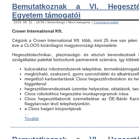
Bemutatkoznak a VI. Hegeszté
Egyetem támogatói
2019. 08. 31. - 18:59 | SimonGergo | Nincs kategória. |
0 komment eddig
Crown International Kft.
Cégünk a Crown International Kft. több, mint 25 éve van jelen 
éve a CLOOS kizárólagos magyarországi képviselete.
Hegesztéstechnikai-, plazmavágó- és elszívó berendezések f
szolgáltatási palettát biztosítunk partnereink számára, így többe
kulcsrakész robotrendszerek telepítése, termeléstámogat
megbízható, szakszerű, gyors szervizháttér és alkatrészel
megelőző karbantartások Cloos hegesztőrobotokon és h
függetlenül
hegesztőberendezések üzembe helyezése, oktatások, ta
Cloos robotokhoz hegesztési munkaprogramok írása
Cloos hegesztőlaborok üzemeltetése az ÓE-Bánki Karon
Nagytarcsán lévő telephelyünkön.
a Cloos haigeri központjának
...
Tovább