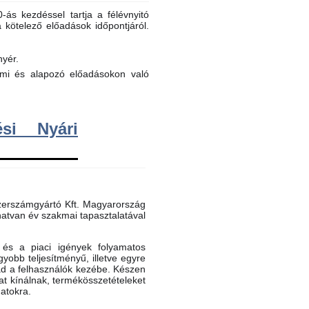
ás kezdéssel tartja a félévnyitó
a kötelező előadások időpontjáról.
nyér.
elmi és alapozó előadásokon való
si Nyári
erszámgyártó Kft. Magyarország
atvan év szakmai tapasztalatával
és a piaci igények folyamatos
gyobb teljesítményű, illetve egyre
ad a felhasználók kezébe. Készen
t kínálnak, termékösszetételeket
datokra.