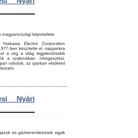
si Nyári
s magyarországi képviselete.
Yaskawa Electric Corporation
 1977-ben készítette el, napjainkra
zel a cég a világ legjelentősebb
dók a szakmában: ívhegesztési,
 ipari robotok, az iparban elsőként
aboratív
si Nyári
 gázok és gázberendezések egyik