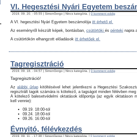
VI. Hegesztési Nyári Egyetem besz
2019. 09. 20. - 05:55 | SimonGergo | Nincs kategória. |
0 komment eddig
A VI. hegesztési Nyári Egyetem beszámolója
itt érhető el.
Az eseményről készült képek, bontásban,
csütörtöki
és
pénteki
napra a
A csütörtökön elhangzott előadások
itt érhetőek el.
Tagregisztráció
2019. 09. 18. - 04:57 | SimonGergo | Nincs kategória. |
0 komment eddig
Tagregisztráció!
Az
alábbi űrlap
kitöltésével lehet jelentkezni a Hegesztési Szakoszt
regisztrált tagok számára is kötelező, a tagságot minden félévben meg k
​A kötelező balesetvédelmi oktatások időpontja (az egyik oktatáson 
kell vennie):
09.19. 18:00-tól
09.24. 18:00-tól
09.26. 16:00-tól
Évnyitó, félévkezdés
2019. 09. 11. - 17:38 | SimonGergo | Nincs kategória. |
0 komment eddig