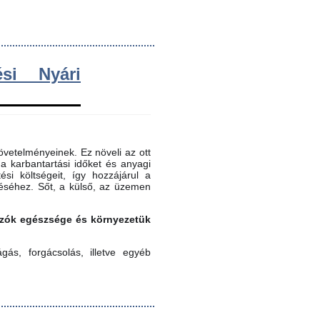
si Nyári
vetelményeinek. Ez növeli az ott
 a karbantartási időket és anyagi
ési költségeit, így hozzájárul a
éséhez. Sőt, a külső, az üzemen
gozók egészsége és környezetük
ás, forgácsolás, illetve egyéb