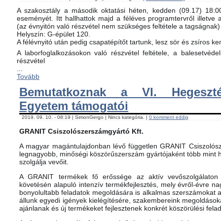
A szakosztály a második oktatási héten, kedden (09.17) 18:00-
eseményét. Itt hallhattok majd a féléves programtervről illetve 
(az évnyitón való részvétel nem szükséges feltétele a tagságnak)
Helyszín: G-épület 120.
A félévnyitó után pedig csapatépítőt tartunk, lesz sör és zsíros ke
A laborfoglalkozásokon való részvétel feltétele, a balesetvéd
részvétel
...
Tovább
Bemutatkoznak a VI. Hegeszté
Egyetem támogatói
2019. 09. 10. - 08:19 | SimonGergo | Nincs kategória. |
0 komment eddig
GRANIT Csiszolószerszámgyártó Kft.
A magyar magántulajdonban lévő független GRANIT Csiszolósz
legnagyobb, minőségi köszörűszerszám gyártójaként több mint h
szolgálja vevőit.
A GRANIT termékek fő erőssége az aktív vevőszolgálaton 
követésén alapuló intenzív termékfejlesztés, mely évről-évre na
bonyolultabb feladatok megoldására is alkalmas szerszámokat 
állunk egyedi igények kielégítésére, szakembereink megoldásoka
ajánlanak és új termékeket fejlesztenek konkrét köszörülési fela