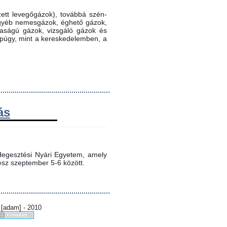
ett levegőgázok), továbbá szén-
 egyéb nemesgázok, éghető gázok,
ztaságú gázok, vizsgáló gázok és
ppúgy, mint a kereskedelemben, a
ás
egesztési Nyári Egyetem, amely 
sz szeptember 5-6 között.
 [adam] - 2010