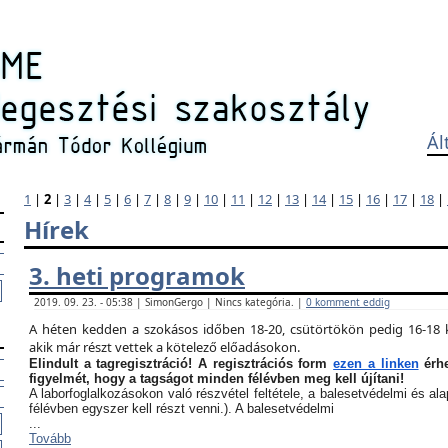
Ál
1
|
2
|
3
|
4
|
5
|
6
|
7
|
8
|
9
|
10
|
11
|
12
|
13
|
14
|
15
|
16
|
17
|
18
|
Hírek
3. heti programok
2019. 09. 23. - 05:38 | SimonGergo | Nincs kategória. |
0 komment eddig
A héten kedden a szokásos időben 18-20, csütörtökön pedig 16-18 k
akik már részt vettek a kötelező előadásokon.
Elindult a tagregisztráció! A regisztrációs form
ezen a linken
érhe
figyelmét, hogy a tagságot minden félévben meg kell újítani!
A laborfoglalkozásokon való részvétel feltétele, a balesetvédelmi és a
félévben egyszer kell részt venni.). A balesetvédelmi
...
Tovább