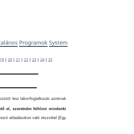
talános
Programok
System
19
|
20
|
21
|
22
|
23
|
24
|
25
özött lesz laborfoglalkozás azoknak
tő el, szeretném felhívni mindenki
lapozó előadásokon való részvétel (Egy