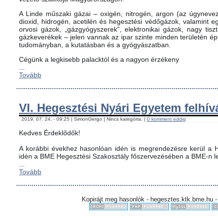
A Linde műszaki gázai – oxigén, nitrogén, argon (az úgynevez
dioxid, hidrogén, acetilén és hegesztési védőgázok, valamint
orvosi gázok, „gázgyógyszerek”, elektronikai gázok, nagy tis
gázkeverékek – jelen vannak az ipar szinte minden területén é
tudományban, a kutatásban és a gyógyászatban.
Cégünk a legkisebb palacktól és a nagyon érzékeny
...
Tovább
VI. Hegesztési Nyári Egyetem felhív
2019. 07. 24. - 09:25 | SimonGergo | Nincs kategória. |
0 komment eddig
Kedves Érdeklődők!
A korábbi évekhez hasonlóan idén is megrendezésre kerül a H
idén a BME Hegesztési Szakosztály főszervezésében a BME-n le
...
Tovább
Kopirájt meg hasonlók - hegesztes.ktk.bme.hu -