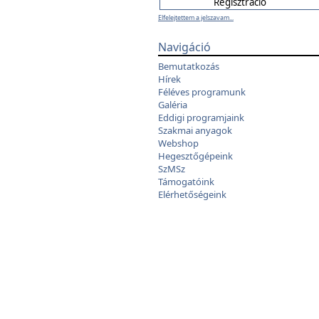
Elfelejtettem a jelszavam...
Navigáció
Bemutatkozás
Hírek
Féléves programunk
Galéria
Eddigi programjaink
Szakmai anyagok
Webshop
Hegesztőgépeink
SzMSz
Támogatóink
Elérhetőségeink