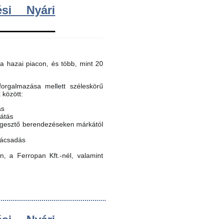
si Nyári
a hazai piacon, és több, mint 20
orgalmazása mellett széleskörű
k között:
ás
látás
egesztő berendezéseken márkától
nácsadás
, a Ferropan Kft.-nél, valamint