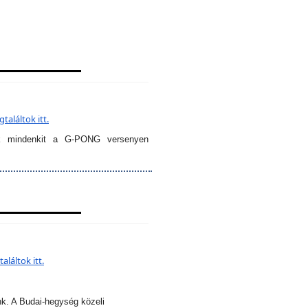
aláltok itt.
k mindenkit a G-PONG versenyen
láltok itt.
nk. A Budai-hegység közeli