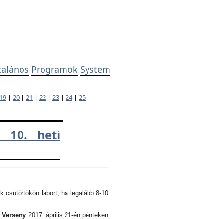
talános
Programok
System
19
|
20
|
21
|
22
|
23
|
24
|
25
 10. heti
k csütörtökön labort, ha legalább 8-10
i Verseny
2017. április 21-én pénteken