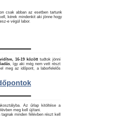
pon csak abban az esetben tartunk
kell, kérek mindenkit aki jönne hogy
lesz-e végül labor.
vidítve, 16-19 között
tudtok jönni
lőadás
, így aki még nem vett részt
el meg az időpont, a laborfelelős
dőpontok
akosztályba. Az űrlap kitöltése a
lévben meg kell újítani.
 tagnak minden félévben részt kell