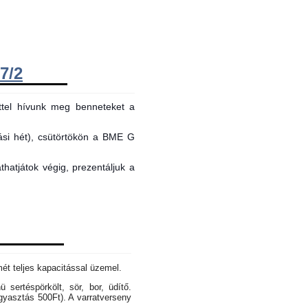
7/2
ttel hívunk meg benneteket a
tási hét), csütörtökön a BME G
hatjátok végig, prezentáljuk a
mét teljes kapacitással üzemel.
sertéspörkölt, sör, bor, üdítő.
gyasztás 500Ft). A varratverseny