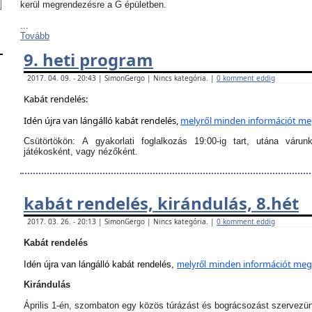
kerül megrendezésre a G épületben.
...
Tovább
9. heti program
2017. 04. 09. - 20:43 | SimonGergo | Nincs kategória. |
0 komment eddig
Kabát rendelés:
Idén újra van lángálló kabát rendelés,
melyről
minden információt megt
Csütörtökön:
A
gyakorlati foglalkozás 19:00-ig tart
, utána várun
játékosként, vagy nézőként.
kabát rendelés, kirándulás, 8.hét
2017. 03. 26. - 20:13 | SimonGergo | Nincs kategória. |
0 komment eddig
Kabát rendelés
minden információt megta
Idén újra van lángálló kabát rendelés,
melyről
Kirándulás
Április 1-én, szombaton egy közös túrázást és bográcsozást szervezü