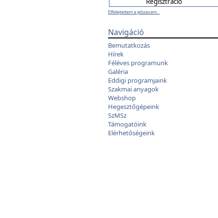
Elfelejtettem a jelszavam...
Navigáció
Bemutatkozás
Hírek
Féléves programunk
Galéria
Eddigi programjaink
Szakmai anyagok
Webshop
Hegesztőgépeink
SzMSz
Támogatóink
Elérhetőségeink