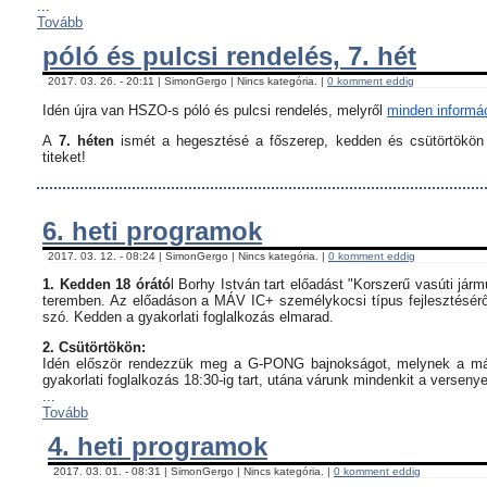
...
Tovább
póló és pulcsi rendelés, 7. hét
2017. 03. 26. - 20:11 | SimonGergo | Nincs kategória. |
0 komment eddig
Idén újra van HSZO-s póló és pulcsi rendelés, melyről
minden informáci
A
7. héten
ismét a hegesztésé a főszerep, kedden és csütörtökön i
titeket!
6. heti programok
2017. 03. 12. - 08:24 | SimonGergo | Nincs kategória. |
0 komment eddig
1. Kedden 18 órátó
l Borhy István tart előadást "Korszerű vasúti já
teremben. Az előadáson a MÁV IC+ személykocsi típus fejlesztésérő
szó. Kedden a gyakorlati foglalkozás elmarad.
2. Csütörtökön:
Idén először rendezzük meg a G-PONG bajnokságot, melynek a máso
gyakorlati foglalkozás 18:30-ig tart, utána várunk mindenkit a verseny
...
Tovább
4. heti programok
2017. 03. 01. - 08:31 | SimonGergo | Nincs kategória. |
0 komment eddig