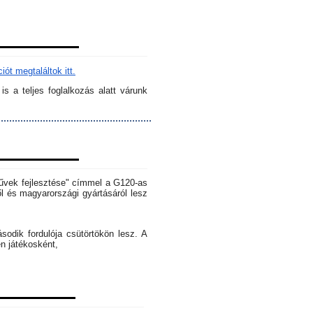
ót megtaláltok itt.
s a teljes foglalkozás alatt várunk
rművek fejlesztése" címmel a G120-as
l és magyarországi gyártásáról lesz
dik fordulója csütörtökön lesz. A
en játékosként,