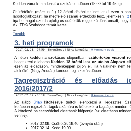
Kedden várunk mindenkit a szokásos időben (18:00-tól 19:45-ig)
Csütörtökön (március 2.) 12 órától dékáni szünet lesz! ezen a na
laborfoglalkozást, ha megfelelő számú érdeklődő lesz, jelentkezni
itt
írja be magát szerda éjfélig és csütörtök reggel küldünk emailt, hogy 
Aki TDK/Szakdoga témát keres
...
Tovább
3. heti programok
2017. 02. 23. - 07:59 | SimonGergo | Nincs kategória. |
0 komment eddig
A héten
kedden a szokásos
időpontban,
csütörtökön viszont rö
hegeszteni a laborba.
Kedden 18 órától lesz az utolsó Alapozó e
ezen az előadáson, mindenképpen jöjjön el. Ha valakinek nem fel
alelnököt (Nagy András) keresse foglalkozásidőben.
Tagregisztráció és előadás i
2016/2017/2
2017. 02. 09. - 08:19 | SimonGergo | Nincs kategória. |
0 komment eddig
Az alábbi
űrlap
kitöltésével tudtok jelentkezni a Hegesztési Sz
korábban regisztrált tagok számára is kötelező, a tagságot minden fé
​A kötelező balesetvédelmi oktatások időpontja (az oktatáson minden
vennie):
​2017.02.09. Csütrötök 18:40 (évnyitó után)
2017.02.14. Kedd 19:00