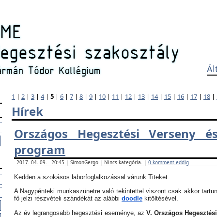
Ál
1
|
2
|
3
|
4
|
5
|
6
|
7
|
8
|
9
|
10
|
11
|
12
|
13
|
14
|
15
|
16
|
17
|
18
|
Hírek
Országos Hegesztési Verseny és
program
2017. 04. 09. - 20:45 | SimonGergo | Nincs kategória. |
0 komment eddig
Kedden a szokásos laborfoglalkozással várunk Titeket.
A Nagypénteki munkaszünetre való tekintettel viszont csak akkor tartun
fő jelzi részvételi szándékát az alábbi
doodle
kitöltésével.
Az év legrangosabb hegesztési eseménye, az
V. Országos Hegesztés