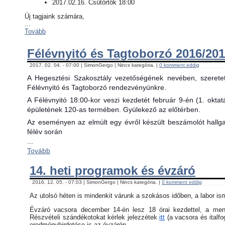
2017.02.16. Csütörtök 18:00
Új tagjaink számára,
...
Tovább
Félévnyitó és Tagtoborzó 2016/201
2017. 02. 04. - 07:00 | SimonGergo | Nincs kategória. |
0 komment eddig
A Hegesztési Szakosztály vezetőségének nevében, szerete
Félévnyitó és Tagtoborzó rendezvényünkre.
A Félévnyitó 18:00-kor veszi kezdetét február 9-én (1. okta
épületének 120-as termében. Gyülekező az előtérben.
Az eseményen az elmúlt egy évről készült beszámolót hallgat
félév során
...
Tovább
14. heti programok és évzáró
2016. 12. 05. - 07:03 | SimonGergo | Nincs kategória. |
0 komment eddig
Az utolsó héten is mindenkit várunk a szokásos időben, a labor is
Évzáró vacsora december 14-én lesz 18 órai kezdettel, a menü 
Részvételi szándékotokat kérlek jelezzétek
itt
(a vacsora és italfo
eredményhirdetése is az évzárón.