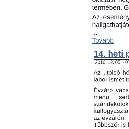
termében. G
Az eseménye
hallgathatjá
...
Tovább
14. heti
2016. 12. 05. - 
Az utolsó h
labor ismét 
Évzáró vacs
menü sert
szándékoto
italfogyaszt
az évzárón.
Többször is 