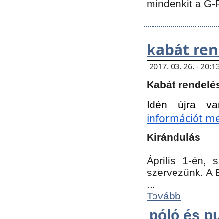
mindenkit a G-
kabát ren
2017. 03. 26. - 20
Kabát rendelé
Idén újra va
információt meg
Kirándulás
Április 1-én,
szervezünk. A 
...
Tovább
póló és pu