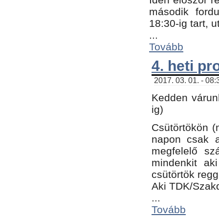
második fordu
18:30-ig tart,
...
Tovább
4. heti p
2017. 03. 01. - 08
Kedden várunk
ig)
Csütörtökön (
napon csak a
megfelelő sz
mindenkit ak
csütörtök regg
Aki TDK/Szak
...
Tovább