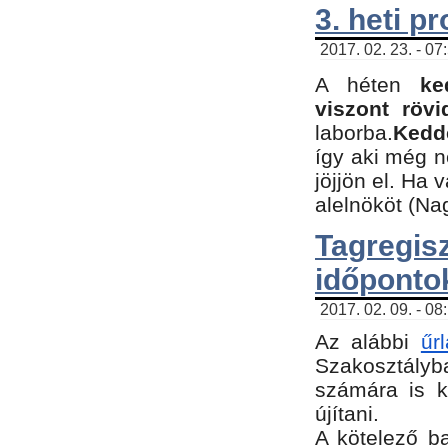
3. heti p
2017. 02. 23. - 07
A héten
ke
viszont rövi
laborba.
Kedde
így aki még 
jöjjön el. Ha 
alelnököt (Na
Tagreg
időponto
2017. 02. 09. - 08
Az alábbi
űr
Szakosztályba
számára is k
újítani.
​A kötelező b