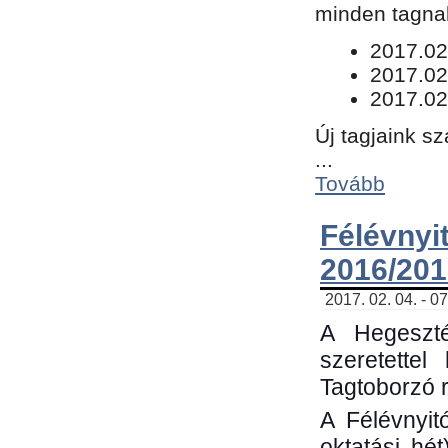
minden tagnak
​2017.02
2017.02
2017.02
Új tagjaink s
...
Tovább
Félévn
2016/201
2017. 02. 04. - 0
A Hegeszté
szeretette
Tagtoborzó 
A Félévnyit
oktatási hé