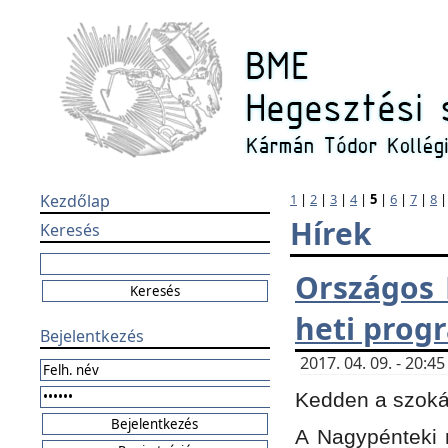
Kezdőlap
1
|
2
|
3
|
4
|
5
|
6
|
7
|
8
Hírek
Keresés
Országos 
heti prog
Bejelentkezés
2017. 04. 09. - 20:
Kedden a szokás
A Nagypénteki m