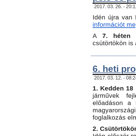
2017. 03. 26. - 20:
Idén újra van
információt meg
A
7. héten
csütörtökön is 
6. heti p
2017. 03. 12. - 08:
1. Kedden 18 
járművek fe
előadáson a 
magyarország
foglalkozás el
2. Csütörtökö
Idén először 