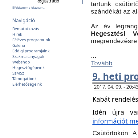
tartunk csütört
Elfelejtettem a jelszavam...
szándékát az a
Navigáció
Az év legran
Bemutatkozás
Hegesztési V
Hírek
Féléves programunk
megrendezésre 
Galéria
Eddigi programjaink
...
Szakmai anyagok
Webshop
Tovább
Hegesztőgépeink
9. heti p
SzMSz
Támogatóink
Elérhetőségeink
2017. 04. 09. - 20
Kabát rendelés
Idén újra va
információt meg
Csütörtökön:
A