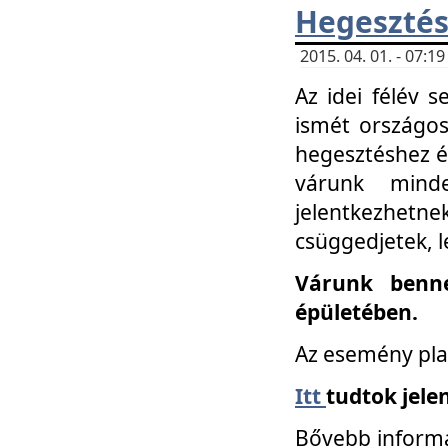
Hegesztés
2015. 04. 01. - 07:
Az idei félév 
ismét országos
hegesztéshez é
várunk mind
jelentkezhe
csüggedjetek, l
Várunk benne
épületében.
Az esemény pla
Itt
tudtok jele
Bővebb informá