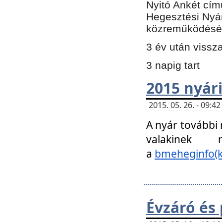
Nyitó Ankét cím
Hegesztési Nyá
közreműködésé
3 év után vissz
3 napig tart
2015 nyári
2015. 05. 26. - 09:
A nyár további
valakinek
a
bmeheginfo(k
Évzáró és