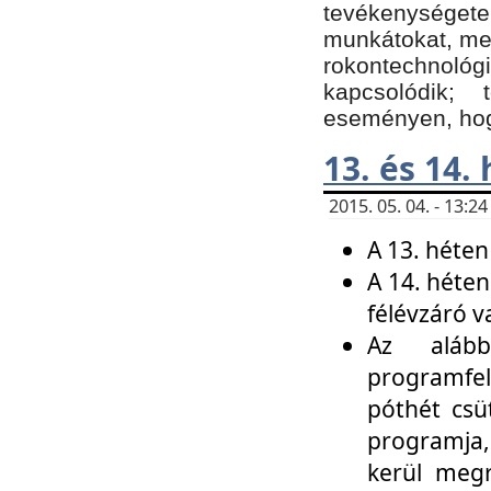
tevékenységet
munkátokat, me
rokontechnoló
kapcsolódik;
eseményen, hogy
13. és 14.
2015. 05. 04. - 13:
A 13. héten
A 14. héten
félévzáró v
Az alább
programfel
póthét csü
programja,
kerül meg