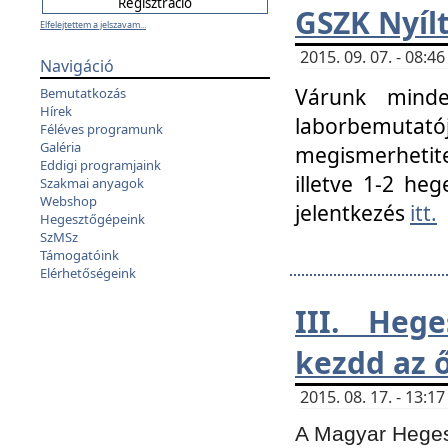
GSZK Nyíl
Elfelejtettem a jelszavam...
2015. 09. 07. - 08:
Navigáció
Várunk minde
Bemutatkozás
Hírek
laborbemutató
Féléves programunk
Galéria
megismerhetite
Eddigi programjaink
illetve 1-2 heg
Szakmai anyagok
Webshop
jelentkezés
itt.
Hegesztőgépeink
SzMSz
Támogatóink
Elérhetőségeink
III. Heg
kezdd az ő
2015. 08. 17. - 13:
A Magyar Hegesz