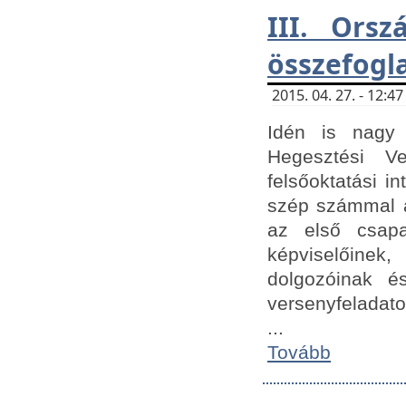
III. Orsz
összefogl
2015. 04. 27. - 12:
Idén is nagy 
Hegesztési Ve
felsőoktatási 
szép számmal a
az első csap
képviselőine
dolgozóinak é
versenyfeladato
...
Tovább