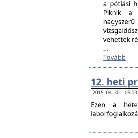
a pótlási h
Piknik a 
nagyszerű 
vizsgaidő
vehettek ré
...
Tovább
12. heti 
2015. 04. 30. - 05:
Ezen a héte
laborfoglalkozá