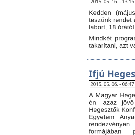
2015. 05. 16. - 13:
Kedden (május 
teszünk rendet 
labort, 18 órátó
Mindkét program
takarítani, azt 
Ifjú Hege
2015. 05. 06. - 06:
A Magyar Heges
én, azaz jövő
Hegesztők Konfe
Egyetem Anyag
rendezvén
formájában 