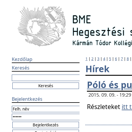
Kezdőlap
1
|
2
|
3
|
4
|
5
|
6
|
7
|
8
Hírek
Keresés
Póló és pu
2015. 09. 09. - 19:
Bejelentkezés
Részleteket
itt 