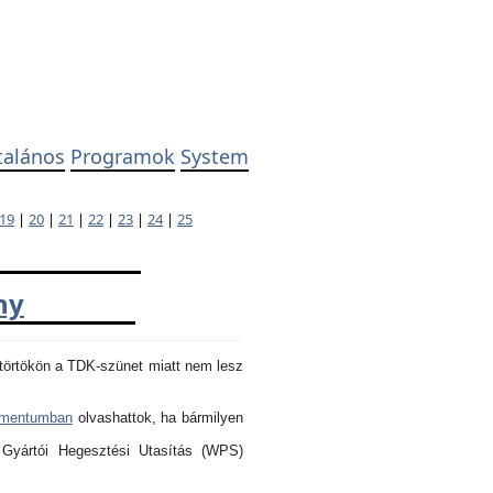
talános
Programok
System
19
|
20
|
21
|
22
|
23
|
24
|
25
ny
törtökön a TDK-szünet miatt nem lesz
umentumban
olvashattok, ha bármilyen
 Gyártói Hegesztési Utasítás (WPS)