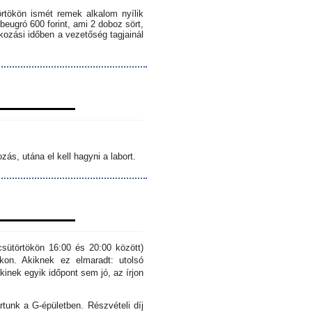
örtökön ismét remek alkalom nyílik
 beugró 600 forint, ami 2 doboz sört,
lkozási időben a vezetőség tagjainál
ás, utána el kell hagyni a labort.
sütörtökön 16:00 és 20:00 között)
kon. Akiknek ez elmaradt: utolsó
inek egyik időpont sem jó, az írjon
rtunk a G-épületben. Részvételi díj