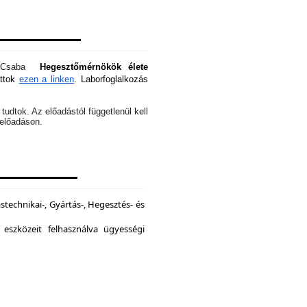
óti Csaba
Hegesztőmérnökök élete
attok
ezen a linken
. Laborfoglalkozás
tudtok. Az előadástól függetlenül kell
z előadáson.
echnikai-, Gyártás-, Hegesztés- és
 eszközeit felhasználva ügyességi