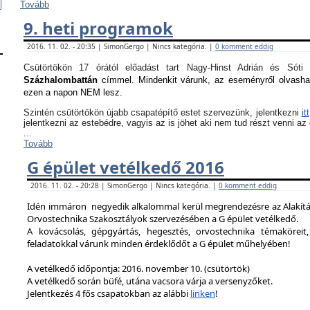
Tovább
9. heti programok
2016. 11. 02. - 20:35 | SimonGergo | Nincs kategória. |
0 komment eddig
Csütörtökön 17 órától előadást tart Nagy-Hinst Adrián és S
Százhalombattán
címmel. Mindenkit várunk, az eseményről olvash
ezen a napon NEM lesz.
Szintén csütörtökön újabb csapatépítő estet szervezünk, jelentkezni
itt
jelentkezni az estebédre, vagyis az is jöhet aki nem tud részt venni a
...
Tovább
G épület vetélkedő 2016
2016. 11. 02. - 20:28 | SimonGergo | Nincs kategória. |
0 komment eddig
Idén immáron negyedik alkalommal kerül megrendezésre az Alakítást
Orvostechnika Szakosztályok szervezésében a G épület vetélkedő.
A kovácsolás, gépgyártás, hegesztés, orvostechnika témaköreit,
feladatokkal várunk minden érdeklődőt a G épület műhelyében!
A vetélkedő időpontja: 2016. november 10. (csütörtök)
A vetélkedő során büfé, utána vacsora várja a versenyzőket.
Jelentkezés 4 fős csapatokban az alábbi
linken
!