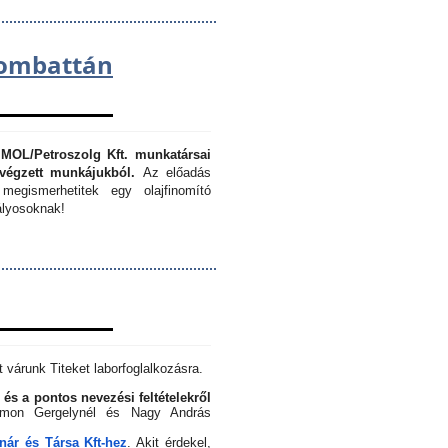
lombattán
 MOL/Petroszolg Kft. munkatársai
végzett munkájukból.
Az előadás
megismerhetitek egy olajfinomító
lyosoknak!
 várunk Titeket laborfoglalkozásra.
 és a pontos nevezési feltételekről
Simon Gergelynél és Nagy András
ár és Társa Kft-hez
. Akit érdekel,