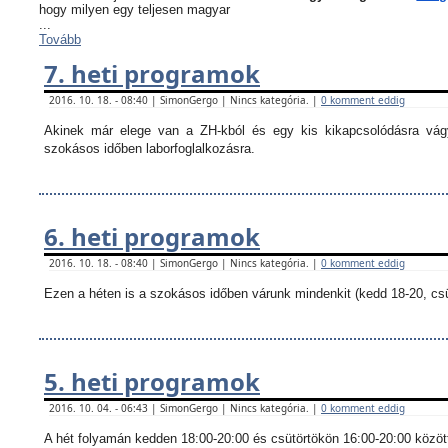
hogy milyen egy teljesen magyar
...
Tovább
7. heti programok
2016. 10. 18. - 08:40 | SimonGergo | Nincs kategória. |
0 komment eddig
Akinek már elege van a ZH-kból és egy kis kikapcsolódásra vágy
szokásos időben laborfoglalkozásra.
6. heti programok
2016. 10. 18. - 08:40 | SimonGergo | Nincs kategória. |
0 komment eddig
Ezen a héten is a szokásos időben várunk mindenkit (kedd 18-20, csü
5. heti programok
2016. 10. 04. - 06:43 | SimonGergo | Nincs kategória. |
0 komment eddig
A hét folyamán kedden 18:00-20:00 és csütörtökön 16:00-20:00 között