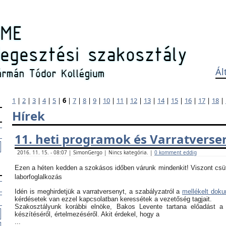
Ál
1
|
2
|
3
|
4
|
5
|
6
|
7
|
8
|
9
|
10
|
11
|
12
|
13
|
14
|
15
|
16
|
17
|
18
|
Hírek
11. heti programok és Varratverse
2016. 11. 15. - 08:07 | SimonGergo | Nincs kategória. |
0 komment eddig
Ezen a héten kedden a szokásos időben várunk mindenkit! Viszont csü
laborfoglalkozás
Idén is meghirdetjük a varratversenyt, a szabályzatról a
mellékelt dok
kérdésetek van ezzel kapcsolatban keressétek a vezetőség tagjait.
Szakosztályunk korábbi elnöke, Bakos Levente tartana előadást a
készítéséről, értelmezéséről. Akit érdekel, hogy a
...