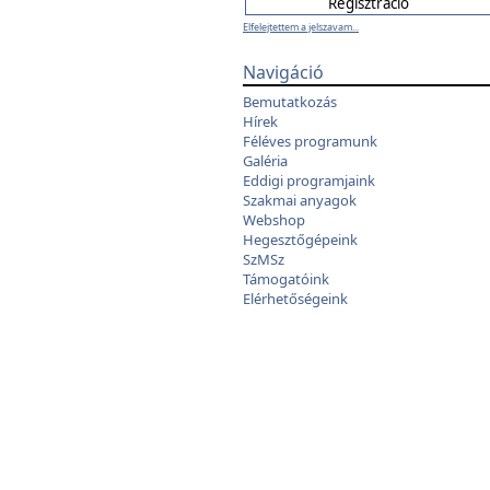
Elfelejtettem a jelszavam...
Navigáció
Bemutatkozás
Hírek
Féléves programunk
Galéria
Eddigi programjaink
Szakmai anyagok
Webshop
Hegesztőgépeink
SzMSz
Támogatóink
Elérhetőségeink