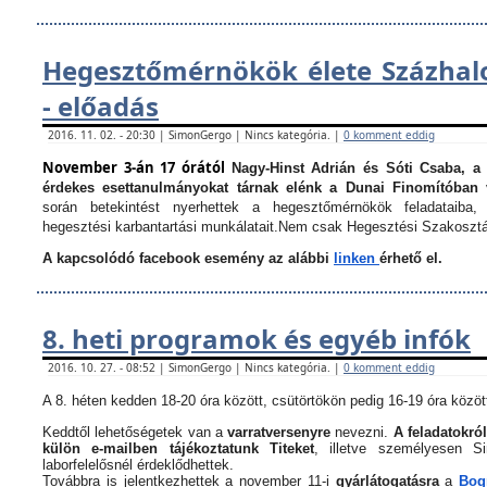
Hegesztőmérnökök élete Százha
- előadás
2016. 11. 02. - 20:30 | SimonGergo | Nincs kategória. |
0 komment eddig
November 3-án 17 órától
Nagy-Hinst Adrián és Sóti Csaba, a
érdekes esettanulmányokat tárnak elénk a Dunai Finomítóban 
során betekintést nyerhettek a hegesztőmérnökök feladataiba, 
hegesztési karbantartási munkálatait.
Nem csak Hegesztési Szakosztá
A kapcsolódó facebook esemény az alábbi
linken
érhető el.
8. heti programok és egyéb infók
2016. 10. 27. - 08:52 | SimonGergo | Nincs kategória. |
0 komment eddig
A 8. héten kedden 18-20 óra között, csütörtökön pedig 16-19 óra között
Keddtől lehetőségetek van a
varratversenyre
nevezni.
A feladatokról
külön e-mailben tájékoztatunk Titeket
, illetve személyesen 
laborfelelősnél érdeklődhettek.
Továbbra is jelentkezhettek a november 11-i
gyárlátogatásra
a
Bogn