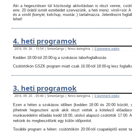
Aki a hegesztésen túl közösségi aktivitásban is részt venne, csüt
erre. 20 órától ismét estebédet szervezünk, a heti menü: virsli+sör. A
és a virslit (kenyér, ketchup, mustár..) tartalmazza.
Jelentkezni fogla
lehet!
4. heti programok
2016. 09. 26. - 15:54 | SimonGergo | Nincs kategória. |
0 komment eddig
Kedden 18:00-tól 20:00-ig a szokásos laborfoglalkozás.
Csütörtökön GSZK program miatt csak 16:00-tól 18:00-ig lesz foglalkoz
3. heti programok
2016. 09. 20. - 05:40 | SimonGergo | Nincs kategória. |
0 komment eddig
Ezen a héten a szokásos időben (kedden 18:00 és 20:00 között, c
jöhetnek hegeszteni azok akik részt vettek a kötelező előadáso
munkavédelmi előadás kedd 18:00, utolsó alapozó csütörtök 17:00. Ak
nekünk és megbeszélünk egy külön időpontot.
További program a héten: csütörtökön 20:00-tól csapatépítő estet ta