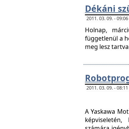
Dékáni sz
2011. 03. 09. - 09:
Holnap, márci
függetlenül a h
meg lesz tartva
Robotpro
2011. 03. 09. - 08:
A Yaskawa Moto
képviseletén, 
számára igényb