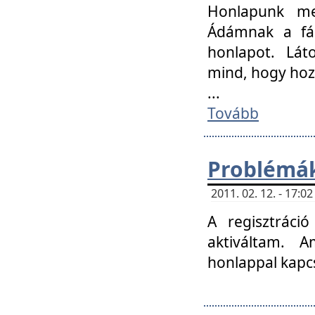
Honlapunk me
Ádámnak a fár
honlapot. Lát
mind, hogy hoz
...
Tovább
Problémák
2011. 02. 12. - 17:
A regisztráci
aktiváltam. 
honlappal kapcs