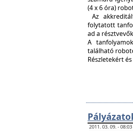
(4 x 6 óra) ro
Az akkreditál
folytatott tan
ad a résztvevő
A tanfolyamok
található robot
Részletekért és
Pályázato
2011. 03. 09. - 08: