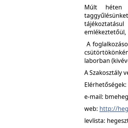
Múlt héten 
taggyűlésünke
tájékoztatásul
emlékeztetőül, a
A foglalkozáso
csütörtökönké
laborban (kivév
A Szakosztály v
Elérhetőségek:
e-mail: bmehe
web:
http://he
levlista: hege