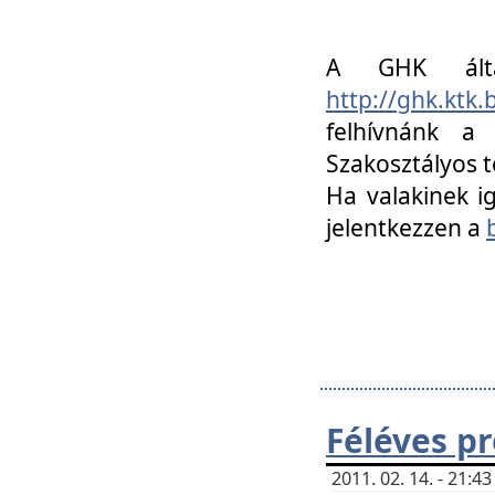
A GHK álta
http://ghk.ktk
felhívnánk a
Szakosztályos t
Ha valakinek i
jelentkezzen a
Féléves p
2011. 02. 14. - 21: