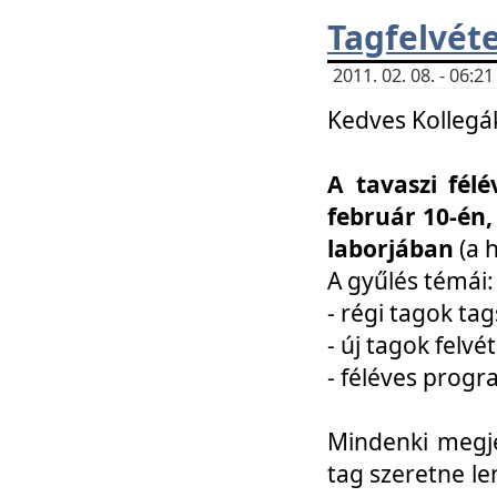
Tagfelvéte
2011. 02. 08. - 06:
Kedves Kollegá
A tavaszi fél
február 10-én,
laborjában
(a 
A gyűlés témái:
- régi tagok t
- új tagok felvé
- féléves prog
Mindenki megje
tag szeretne le