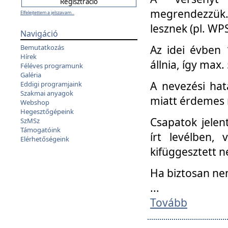
megrendezzük.
Elfelejtettem a jelszavam...
lesznek (pl. WPS
Navigáció
Az idei évben 
Bemutatkozás
Hírek
állnia, így max
Féléves programunk
Galéria
A nevezési hat
Eddigi programjaink
Szakmai anyagok
miatt érdemes 
Webshop
Hegesztőgépeink
Csapatok jele
SzMSz
Támogatóink
írt levélben,
Elérhetőségeink
kifüggesztett n
Ha biztosan ne
...
Tovább