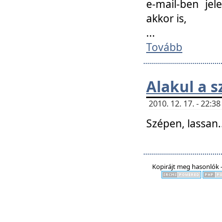
e-mail-ben jel
akkor is,
...
Tovább
Alakul a s
2010. 12. 17. - 22:
Szépen, lassan..
Kopirájt meg hasonlók -