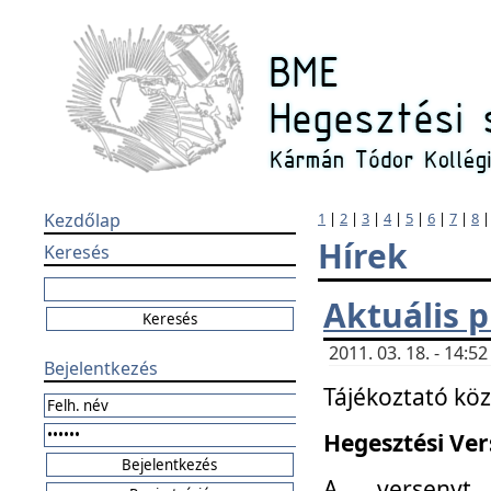
Kezdőlap
1
|
2
|
3
|
4
|
5
|
6
|
7
|
8
Hírek
Keresés
Aktuális 
2011. 03. 18. - 14:
Bejelentkezés
Tájékoztató kö
Hegesztési Vers
A versenyt 