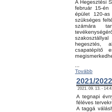
A Hegesztési Sz
február 15-én 
épület 120-a
szükséges felt
számára tar
tevékenységéről
szakosztálly
hegesztés, 
csapatépítő e
megismerkedhet
...
Tovább
2021/2022
2021. 09. 13. - 14:
A tegnapi évny
féléves tervekr
A taggá válásh