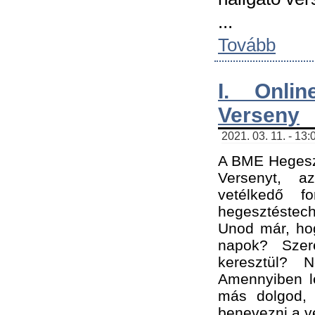
...
Tovább
I. Onli
Verseny
2021. 03. 11. - 13:
A BME Hegeszt
Versenyt, a
vetélkedő f
hegesztéstec
Unod már, hog
napok? Szer
keresztül? 
Amennyiben le
más dolgod,
benevezni a ve