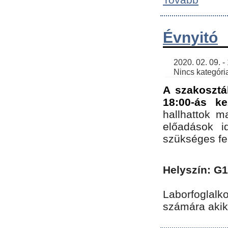
Évnyitó
    2020. 02. 09. - 19:30 | SimonGergo | 

    Nincs kategória
A szakosztá
18:00-ás ke
hallhattok ma
előadások id
szükséges fe
Helyszín: G
Laborfoglalk
számára akik