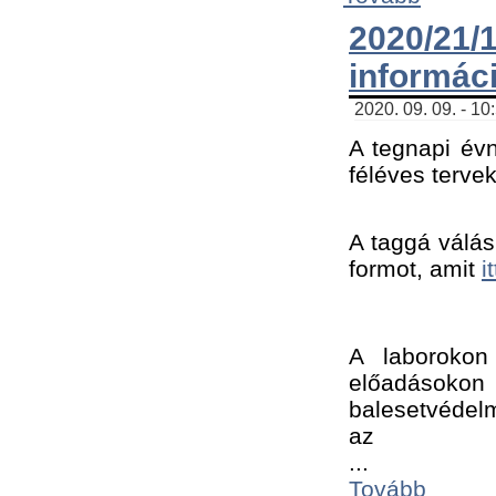
2020/21
informác
2020. 09. 09. - 10
A tegnapi évn
féléves tervek
A taggá válásh
formot, amit 
i
A laborokon 
előadásokon 
balesetvédelm
az ﻿
...
Tovább