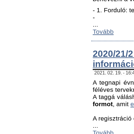
- 1. Forduló: 
-
...
Tovább
2020/21
informác
2021. 02. 19. - 16
A tegnapi évn
féléves tervek
A taggá válásh
formot
, amit
e
A regisztráció 
...
Tovább