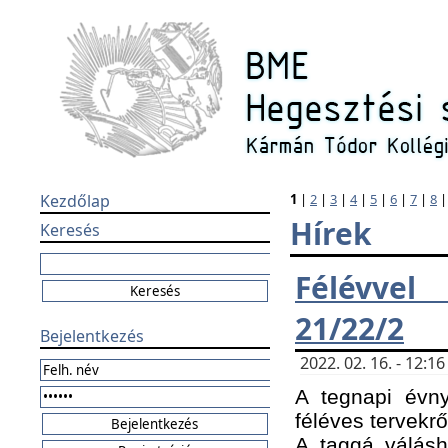
Kezdőlap
1
|
2
|
3
|
4
|
5
|
6
|
7
|
8
Hírek
Keresés
Félévvel
21/22/2
Bejelentkezés
2022. 02. 16. - 12:
A tegnapi évny
féléves tervekrő
A taggá válásho