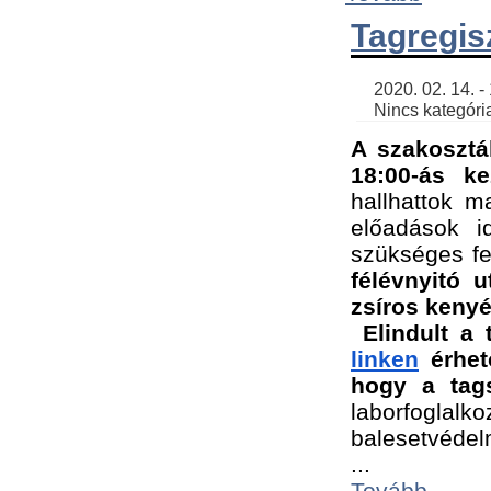
Tagregis
    2020. 02. 14. - 18:56 | SimonGergo | 

    Nincs kategória
A szakosztá
18:00-ás ke
hallhattok ma
előadások id
szükséges fe
félévnyitó u
zsíros kenyé
Elindult a 
linken
 érhet
hogy a tags
laborfogla
balesetvédel
...
Tovább