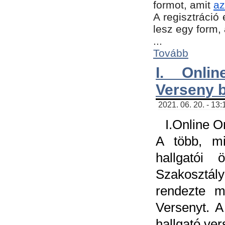
formot, amit
az
A regisztráció 
lesz egy form,
...
Tovább
I. Onli
Verseny 
2021. 06. 20. - 13
I.Online 
A több, mi
hallgatói
Szakosztál
rendezte m
Versenyt. A
hallgató ve