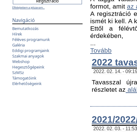
formot, amit
az 
Elfelejtettem a jelszavam...
A regisztráció e
Navigáció
ismét ki kell. A
Ettől a félév
Bemutatkozás
Hírek
érdekében,
Féléves programunk
...
Galéria
Tovább
Eddigi programjaink
Szakmai anyagok
2022 tava
Webshop
Hegesztőgépeink
2022. 02. 14. - 09:1
SzMSz
Támogatóink
Tavasszal újr
Elérhetőségeink
részletet az
alá
2021/2022/
2022. 02. 03. - 11:5