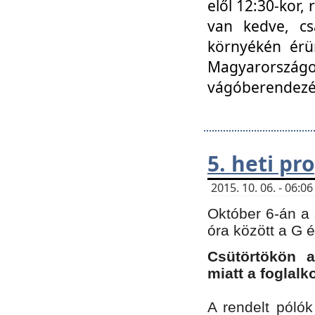
elől 12:30-kor,
van kedve, cs
környékén érün
Magyarországo
vágóberendezé
5. heti p
2015. 10. 06. - 06:
Október 6-án a 
óra között a G 
Csütörtökön a
miatt a foglal
A rendelt póló