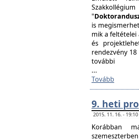
Szakkollégi
"
Doktorandusz
is megismerhet
mik a feltétele
és projektleh
rendezvény 18 
további
...
Tovább
9. heti p
2015. 11. 16. - 19:
Korábban má
szemeszterben