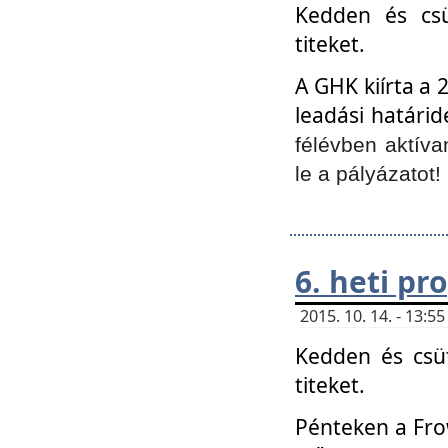
Kedden és csü
titeket.
A GHK kiírta a 
leadási határid
félévben aktíva
le a pályázatot!
6. heti p
2015. 10. 14. - 13:
Kedden és csüt
titeket.
Pénteken a Frow