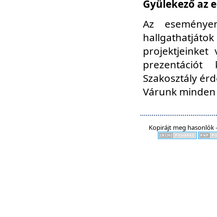
Gyülekező az e
Az eseményen
hallgathatjáto
projektjeinket
prezentációt
Szakosztály ér
Várunk minden 
Kopirájt meg hasonlók -