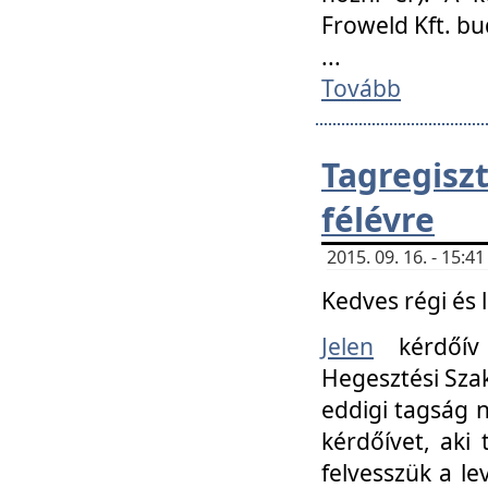
Froweld Kft. bu
...
Tovább
Tagregis
félévre
2015. 09. 16. - 15:
Kedves régi és 
Jelen
kérdőív 
Hegesztési Szak
eddigi tagság n
kérdőívet, aki
felvesszük a le