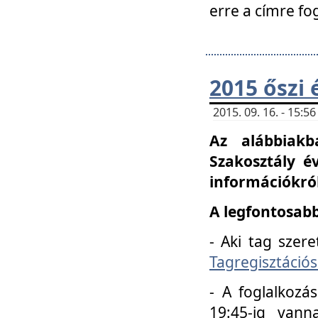
erre a címre fo
2015 őszi 
2015. 09. 16. - 15:
Az alábbiakb
Szakosztály é
információkról
A legfontosabb
- Aki tag szere
Tagregisztációs
- A foglalkozá
19:45-ig vann