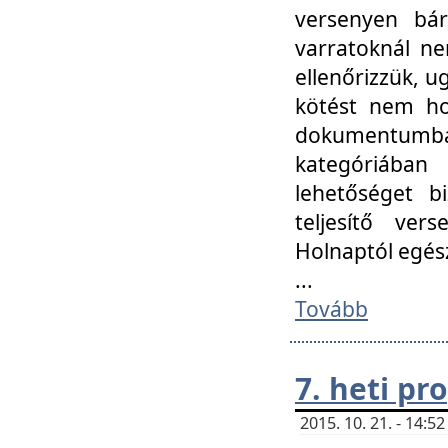
versenyen bár
varratoknál ne
ellenőrizzük, u
kötést nem hoz
dokumentumban 
kategóriába
lehetőséget bi
teljesítő ver
Holnaptól egés
...
Tovább
7. heti p
2015. 10. 21. - 14: