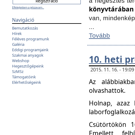
a hegesztés ter
könyvtárában
Elfelejtettem a jelszavam...
van, mindenké
Navigáció
...
Bemutatkozás
Hírek
Tovább
Féléves programunk
Galéria
Eddigi programjaink
Szakmai anyagok
10. heti 
Webshop
Hegesztőgépeink
2015. 11. 16. - 19:
SzMSz
Támogatóink
Az alábbiakb
Elérhetőségeink
olvashattok.
Holnap, azaz 
laborfoglalkozá
Csütörtökön 16
Emellett fe