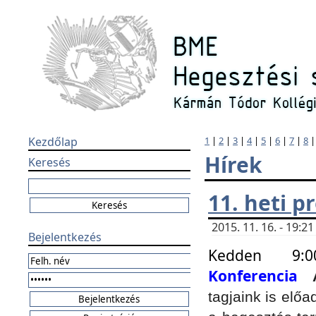
Kezdőlap
1
|
2
|
3
|
4
|
5
|
6
|
7
|
8
Hírek
Keresés
11. heti 
2015. 11. 16. - 19:
Bejelentkezés
Kedden 9:
Konferencia
tagjaink is elő