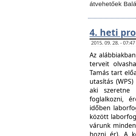
átvehetőek Balá
4. heti p
2015. 09. 28. - 07:
Az alábbiakban 
terveit olvash
Tamás tart elő
utasítás (WPS)
aki szeretne k
foglalkozni, 
időben laborfo
között laborfog
várunk mindenk
hozni ér). A 