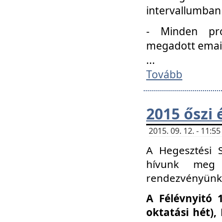
intervallumban
- Minden pro
megadott email 
...
Tovább
2015 őszi 
2015. 09. 12. - 11:
A Hegesztési S
hívunk meg 
rendezvényünk
A Félévnyitó 
oktatási hét)