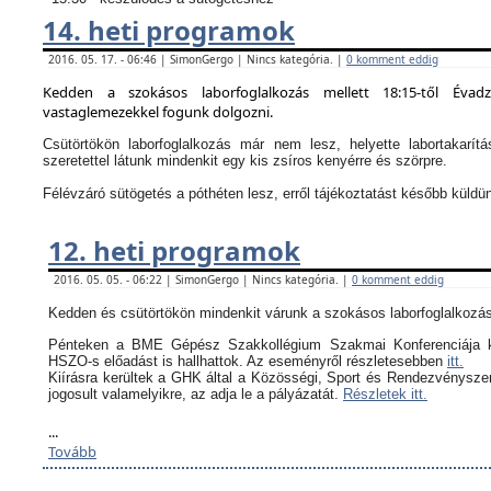
14. heti programok
2016. 05. 17. - 06:46 | SimonGergo | Nincs kategória. |
0 komment eddig
Kedden a szokásos laborfoglalkozás mellett 18:15-től Évad
vastaglemezekkel fogunk dolgozni.
Csütörtökön laborfoglalkozás már nem lesz, helyette labortakarítá
szeretettel látunk mindenkit egy kis zsíros kenyérre és szörpre.
Félévzáró sütögetés a póthéten lesz, erről tájékoztatást később küldü
12. heti programok
2016. 05. 05. - 06:22 | SimonGergo | Nincs kategória. |
0 komment eddig
Kedden és csütörtökön mindenkit várunk a szokásos laborfoglalkozás
Pénteken a BME Gépész Szakkollégium Szakmai Konferenciája k
HSZO-s előadást is hallhattok. Az eseményről részletesebben
itt.
Kiírásra kerültek a GHK által a
Közösségi, Sport és Rendezvényszerv
jogosult valamelyikre, az adja le a pályázatát.
Részletek itt.
...
Tovább