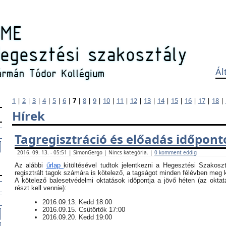
Ál
1
|
2
|
3
|
4
|
5
|
6
|
7
|
8
|
9
|
10
|
11
|
12
|
13
|
14
|
15
|
16
|
17
|
18
|
Hírek
Tagregisztráció és előadás időpont
2016. 09. 13. - 05:51 | SimonGergo | Nincs kategória. |
0 komment eddig
Az alábbi
űrlap
kitöltésével tudtok jelentkezni a Hegesztési Szakosz
regisztrált tagok számára is kötelező, a tagságot minden félévben meg ke
​A kötelező balesetvédelmi oktatások időpontja a jövő héten (az okt
részt kell vennie):
​2016.09.13. Kedd 18:00
2016.09.15. Csütörtök 17:00
2016.09.20. Kedd 19:00