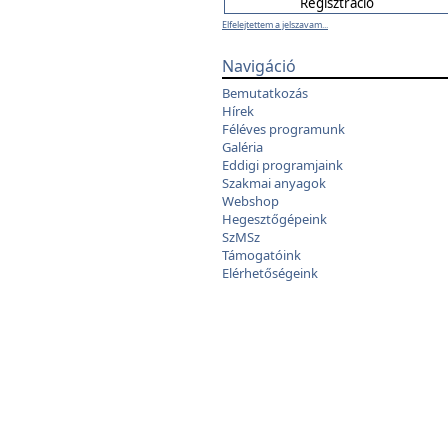
Elfelejtettem a jelszavam...
Navigáció
Bemutatkozás
Hírek
Féléves programunk
Galéria
Eddigi programjaink
Szakmai anyagok
Webshop
Hegesztőgépeink
SzMSz
Támogatóink
Elérhetőségeink