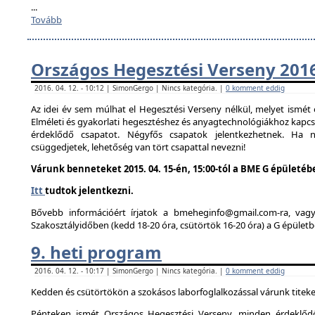
...
Tovább
Országos Hegesztési Verseny 201
2016. 04. 12. - 10:12 | SimonGergo | Nincs kategória. |
0 komment eddig
Az idei év sem múlhat el Hegesztési Verseny nélkül, melyet ismé
Elméleti és gyakorlati hegesztéshez és anyagtechnológiákhoz kapc
érdeklődő csapatot. Négyfős csapatok jelentkezhetnek. Ha
csüggedjetek, lehetőség van tört csapattal nevezni!
Várunk benneteket 2015. 04. 15-én, 15:00-tól a BME G épületéb
Itt
tudtok jelentkezni.
Bővebb információért írjatok a bmeheginfo@gmail.com-ra, vag
Szakosztályidőben (kedd 18-20 óra, csütörtök 16-20 óra) a G épületb
9. heti program
2016. 04. 12. - 10:17 | SimonGergo | Nincs kategória. |
0 komment eddig
Kedden és csütörtökön a szokásos laborfoglalkozással várunk titeke
Pénteken ismét Országos Hegesztési Verseny, minden érdeklődő