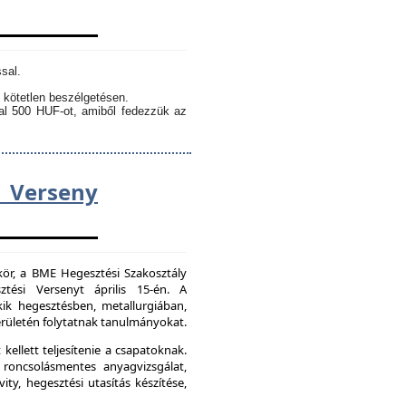
sal.
 kötetlen beszélgetésen.
kal 500 HUF-ot, amiből fedezzük az
Verseny
kör, a BME Hegesztési Szakosztály
tési Versenyt április 15-én. A
ik hegesztésben, metallurgiában,
ületén folytatnak tanulmányokat.
kellett teljesítenie a csapatoknak.
 roncsolásmentes anyagvizsgálat,
ity, hegesztési utasítás készítése,