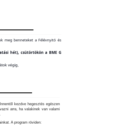
unk meg benneteket a Félévnyitó és
tatási hét), csütörtökön a BME G
átok végig,
. Innentől kezdve hegesztés egészen
azni arra, ha valakinek van valami
d.
ainkat. A program röviden: