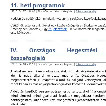
11. heti programok
2016. 04. 27. - 16:00 | SimonGergo | Nincs kategória. |
0 komment eddig
Kedden és csütörtökön mindenkit várunk a szokásos laborfoglalkozás
Csütörtök este várunk titeket egy közös sütögetésen (hurka-kolbász),
Amennyiben jönnétek, úgy
itt jelezzétek
, illetve hozzatok magatok
este költségeit.
IV. Országos Hegesztési 
összefoglaló
2016. 04. 18. - 15:53 | SimonGergo | Nincs kategória. |
0 komment eddig
A közel negyven éves múltra visszatekintő hallgatói öntevékeny 
idén is nagy sikerrel rendezte meg a IV. Országos Hegesz
megmérettetésen 11 csapatot alkotó 44 hallgató versenyzett, ak
robotikában és más anyagtechnológiákhoz köthető tudományok ter
A délután kezdődő verseny egészen estig tartott, ahol 14 állomást 
Mind elméleti, mind gyakorlati feladatok megoldásra kerültek:
ponthegesztés, különböző kézi ívhegesztési eljárásváltozatok, activ
stb. Az idei