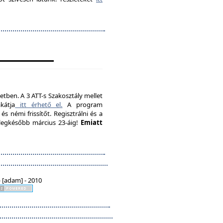
etben. A 3 ATT-s Szakosztály mellet
kátja
itt érhető el.
A program
s némi frissítőt. Regisztrálni és a
, legkésőbb március 23-áig!
Emiatt
 [adam] - 2010