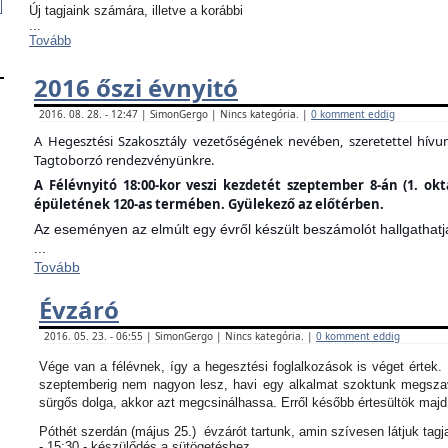
Új tagjaink számára, illetve a korábbi
...
Tovább
2016 őszi évnyitó
2016. 08. 28. - 12:47 | SimonGergo | Nincs kategória. |
0 komment eddig
A Hegesztési Szakosztály vezetőségének nevében, szeretettel hív
Tagtoborzó rendezvényünkre.
A Félévnyitó 18:00-kor veszi kezdetét szeptember 8-án (1. ok
épületének 120-as termében. Gyülekező az előtérben.
Az eseményen az elmúlt egy évről készült beszámolót hallgathatj
...
Tovább
Évzáró
2016. 05. 23. - 06:55 | SimonGergo | Nincs kategória. |
0 komment eddig
Vége van a félévnek, így a hegesztési foglalkozások is véget értek
szeptemberig nem nagyon lesz, havi egy alkalmat szoktunk megszav
sürgős dolga, akkor azt megcsinálhassa. Erről később értesültök maj
Póthét szerdán (május 25.) évzárót tartunk, amin szívesen látjuk tagj
- 15:30 - készülődés a sütögetéshez