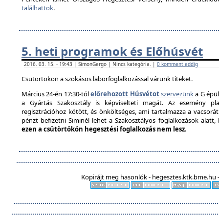
találhattok
.
5. heti programok és Előhúsvét
2016. 03. 15. - 19:43 | SimonGergo | Nincs kategória. |
0 komment eddig
Csütörtökön a szokásos laborfoglalkozással várunk titeket.
Március 24-én 17:30-tól
előrehozott Húsvétot
szervezünk
a G épül
a Gyártás Szakosztály is képviselteti magát. Az esemény pla
regisztrációhoz kötött, és önköltséges, ami tartalmazza a vacsorát é
pénzt befizetni Siminél lehet a Szakosztályos foglalkozások alatt
ezen a csütörtökön hegesztési foglalkozás nem lesz.
Kopirájt meg hasonlók - hegesztes.ktk.bme.hu -