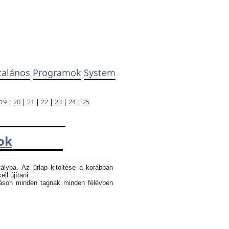
talános
Programok
System
19
|
20
|
21
|
22
|
23
|
24
|
25
ok
tályba. Az űrlap kitöltése a korábban
ll újítani.
atáson minden tagnak minden félévben