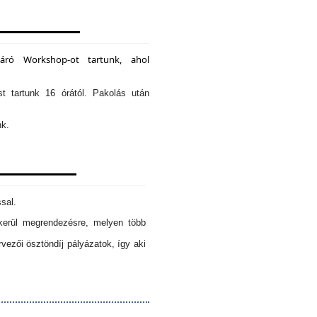
záró Workshop-ot tartunk, ahol
st tartunk 16 órától. Pakolás után
nk.
sal.
erül megrendezésre, melyen több
ezői ösztöndíj pályázatok, így aki