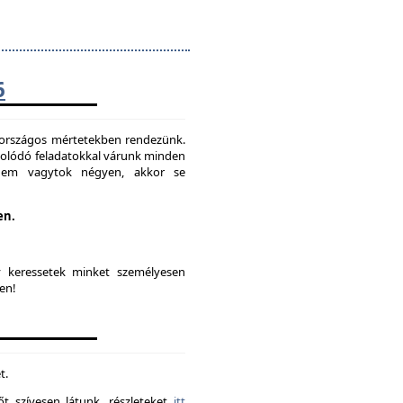
6
t országos mértetekben rendezünk.
solódó feladatokkal várunk minden
 nem vagytok négyen, akkor se
en.
y keressetek minket személyesen
en!
t.
t szívesen látunk. részleteket
itt