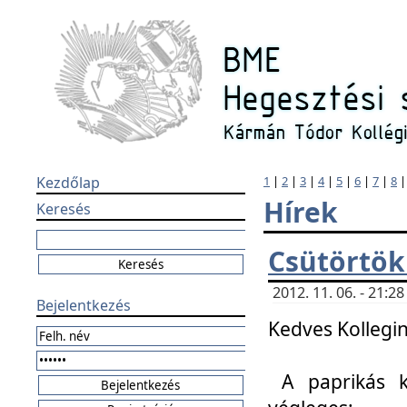
Kezdőlap
1
|
2
|
3
|
4
|
5
|
6
|
7
|
8
Hírek
Keresés
Csütörtök
2012. 11. 06. - 21:
Bejelentkezés
Kedves Kollegin
A paprikás k