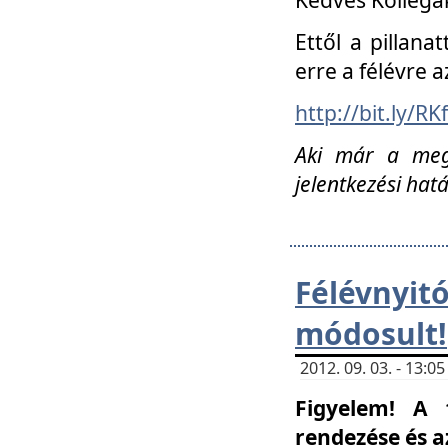
Ettől a pillana
erre a félévre a
http://bit.ly/RK
Aki már a megn
jelentkezési hat
Félévnyi
módosult!
2012. 09. 03. - 13:
Figyelem! A 
rendezése és 