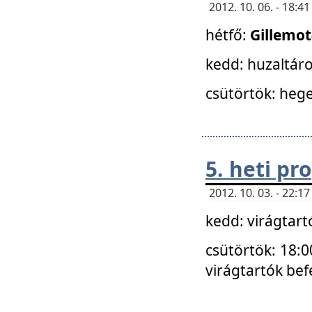
2012. 10. 06. - 18:
hétfő:
Gillemo
kedd: huzaltáro
csütörtök: hege
5. heti p
2012. 10. 03. - 22:
kedd: virágtar
csütörtök: 18:0
virágtartók bef