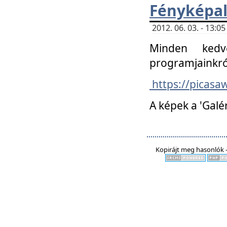
Fényképa
2012. 06. 03. - 13:
Minden kedv
programjainkró
https://picas
A képek a 'Galé
Kopirájt meg hasonlók -