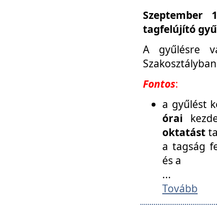
Szeptember 1
tagfelújító gy
A gyűlésre v
Szakosztályban
Fontos
:
a gyűlést 
órai
kezde
oktatást
t
a tagság f
és a
...
Tovább