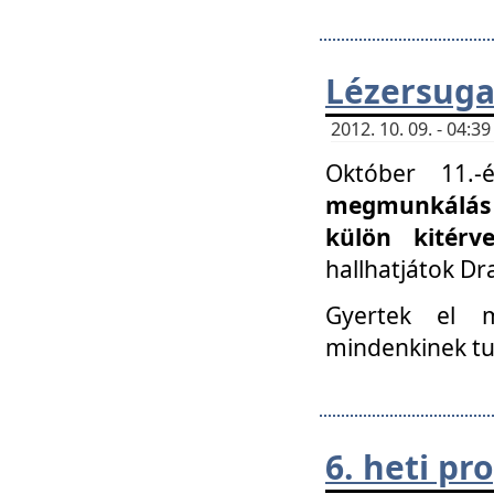
Lézersuga
2012. 10. 09. - 04:
Október 11.
megmunkálás 
külön kitér
hallhatjátok D
Gyertek el 
mindenkinek tu
6. heti p