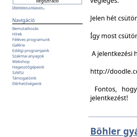
végleges:
Elfelejtettem a jelszavam...
Jelen hét csütör
Navigáció
Bemutatkozás
Hírek
Így most csütö
Féléves programunk
Galéria
Eddigi programjaink
A jelentkezési h
Szakmai anyagok
Webshop
Hegesztőgépeink
http://doodle
SzMSz
Támogatóink
Elérhetőségeink
Fontos, hogy 
jelentkezést!
Böhler gy