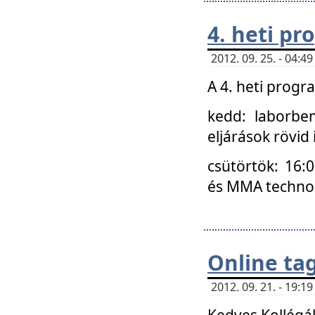
4. heti p
2012. 09. 25. - 04:
A 4. heti prog
kedd: laborbe
eljárások rövid
csütörtök: 16:
és MMA technoló
Online ta
2012. 09. 21. - 19:
Kedves Kollégá