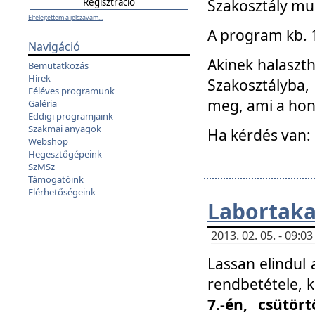
Szakosztály mu
Elfelejtettem a jelszavam...
A program kb. 1 
Navigáció
Akinek halaszth
Bemutatkozás
Hírek
Szakosztályba,
Féléves programunk
meg, ami a hon
Galéria
Eddigi programjaink
Szakmai anyagok
Ha kérdés van:
Webshop
Hegesztőgépeink
SzMSz
Támogatóink
Elérhetőségeink
Labortaka
2013. 02. 05. - 09:
Lassan elindul a
rendbetétele, k
7.-én, csütör