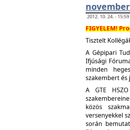
november 
2012. 10. 24. - 15:
FIGYELEM! Pro
Tisztelt Kollégá
A Gépipari Tu
Ifjúsági Fóru
minden heges
szakembert és 
A GTE HSZO I
szakembereinek
közös szakmai
versenyekkel sz
során bemutatk