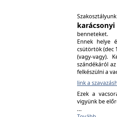
Szakosztály
karácsonyi
benneteket.
Ennek helye é
csütörtök (dec 1
(vagy-vagy). K
szándékáról az 
felkészülni a va
link a szavazás
Ezek a vacsor
vigyünk be előr
...
Tovább