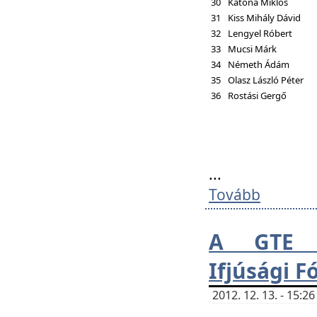
30
Katona Miklós
31
Kiss Mihály Dávid
32
Lengyel Róbert
33
Mucsi Márk
34
Németh Ádám
35
Olasz László Péter
36
Rostási Gergő
...
Tovább
A GTE H
Ifjúsági 
2012. 12. 13. - 15: