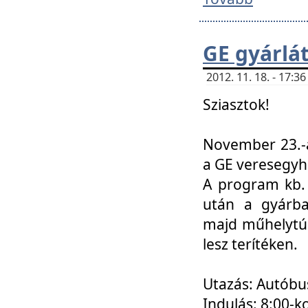
GE gyárlá
2012. 11. 18. - 17:
Sziasztok!
November 23.-á
a GE veresegyh
A program kb. 
után a gyárba
majd műhelytúr
lesz terítéken.
Utazás: Autóbu
Indulás: 8:00-k