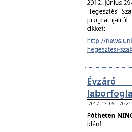
2012. június 2
Hegesztési Sza
programjairól,
cikket:
http://news.un
hegesztesi-szak
Évzáró 
laborfogl
2012. 12. 05. - 20:
Póthéten NIN
idén!