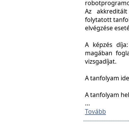
robotprogramoz
Az akkreditál
folytatott tan
elvégzése eset
A képzés díja
magában foglal
vizsgadíjat.
A tanfolyam ide
A tanfolyam he
...
Tovább