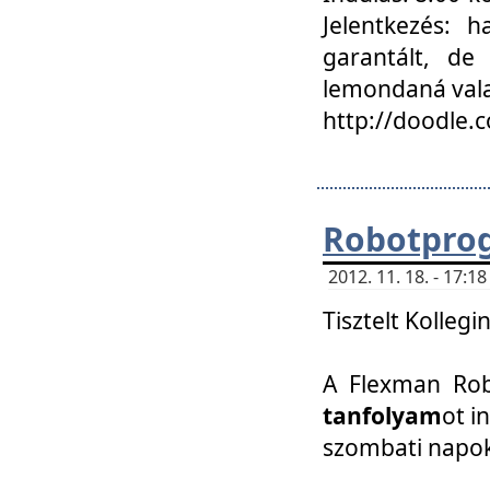
Jelentkezés: h
garantált, de
lemondaná vala
http://doodle.
Robotpro
2012. 11. 18. - 17:
Tisztelt Kollegi
A Flexman Robo
tanfolyam
ot i
szombati napo