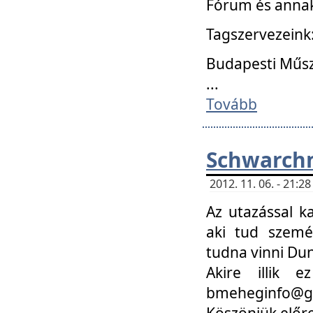
Fórum és annak
Tagszervezeink
Budapesti Műs
...
Tovább
Schwarchm
2012. 11. 06. - 21:
Az utazással k
aki tud szemé
tudna vinni Du
Akire illik 
bmeheginfo@gma
Köszönjük előre