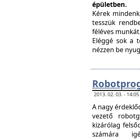
épületben.
Kérek mindenki
tesszük rendbe
féléves munkát
Eléggé sok a te
nézzen be nyu
Robotprog
2013. 02. 03. - 14:
A nagy érdeklőd
vezető robotg
kizárólag felső
számára ig