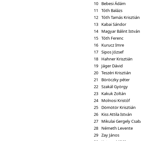
10
Bebesi Ádám
11
Tóth Balázs
12
Tóth Tamás Krisztián
13
Kabai Sándor
14
Magyar Bálint István
15
Tóth Ferenc
16
Kurucz Imre
17
Sipos József
18
Hahner Krisztián
19
Jáger Dávid
20
Teszéri Krisztián
21
Böröczky péter
22
Szakál György
23
Kakuk Zoltán
24
Molnosi Kristóf
25
Dömötör Krisztián
26
Kiss Attila István
27
Mikulai Gergely Csab
28
Németh Levente
29
Zay János