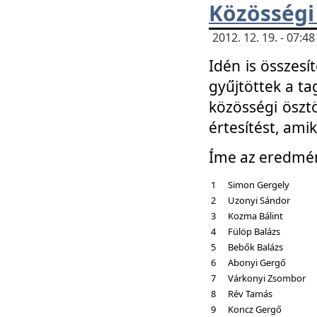
Közösségi
2012. 12. 19. - 07:
Idén is összesí
gyűjtöttek a ta
közösségi ösztö
értesítést, amik
Íme az eredmé
1
Simon Gergely
2
Uzonyi Sándor
3
Kozma Bálint
4
Fülöp Balázs
5
Bebők Balázs
6
Abonyi Gergő
7
Várkonyi Zsombor
8
Rév Tamás
9
Koncz Gergő