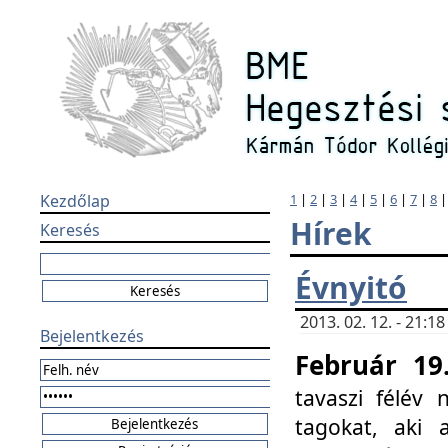
Kezdőlap
1
|
2
|
3
|
4
|
5
|
6
|
7
|
8
Hírek
Keresés
Évnyitó
2013. 02. 12. - 21:
Bejelentkezés
Február 19
tavaszi félév
tagokat, aki 