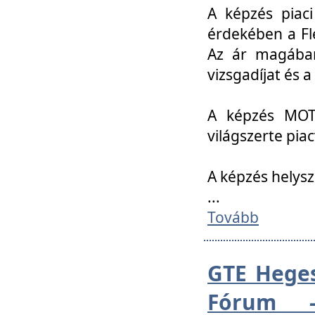
A képzés piac
érdekében a Fl
Az ár magában 
vizsgadíjat és a
A képzés MOT
világszerte pia
A képzés helys
...
Tovább
GTE Heges
Fórum -