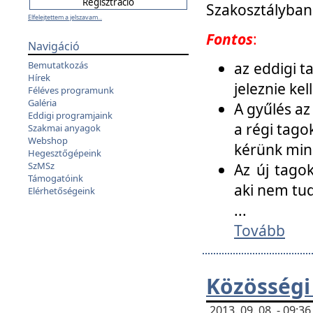
Szakosztályban
Elfelejtettem a jelszavam...
Fontos
:
Navigáció
az eddigi 
Bemutatkozás
Hírek
jeleznie ke
Féléves programunk
Galéria
A gyűlés az
Eddigi programjaink
a régi tago
Szakmai anyagok
Webshop
kérünk min
Hegesztőgépeink
SzMSz
Az új tago
Támogatóink
aki nem tud
Elérhetőségeink
...
Tovább
Közösségi
2013. 09. 08. - 09: