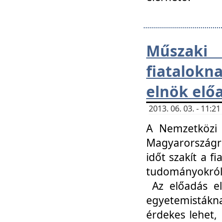
Műsza
fiatalokn
elnök elő
2013. 06. 03. - 11:
A Nemzetközi 
Magyarországr
időt szakít a f
tudományokról 
Az előadás el
egyetemisták
érdekes lehet,