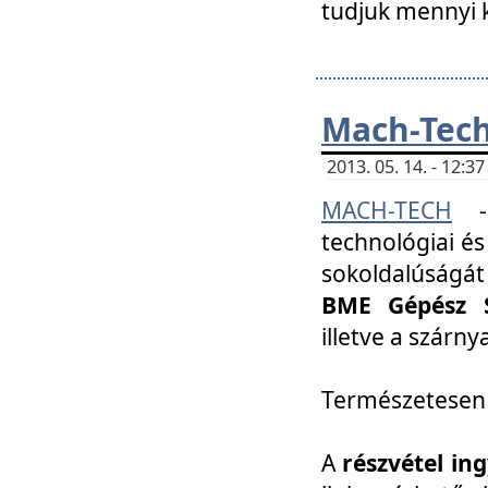
tudjuk mennyi k
Mach-Tech 
2013. 05. 14. - 12:
MACH-TECH
technológiai és
sokoldalúságát
BME Gépész S
illetve a szárn
Természetesen
A
részvétel in