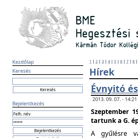
Kezdőlap
1
|
2
|
3
|
4
|
5
|
6
|
7
|
8
Hírek
Keresés
Évnyitó és
2013. 09. 07. - 14:
Bejelentkezés
Szeptember 19
tartunk a G. é
A gyűlésre v