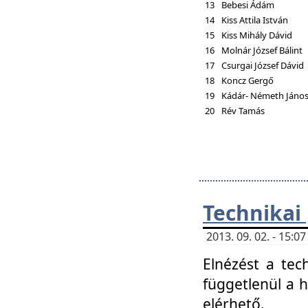
13
Bebesi Ádám
14
Kiss Attila István
15
Kiss Mihály Dávid
16
Molnár József Bálint
17
Csurgai József Dávid
18
Koncz Gergő
19
Kádár- Németh Jáno
20
Rév Tamás
Technikai
2013. 09. 02. - 15:
Elnézést a tec
függetlenül a 
elérhető.