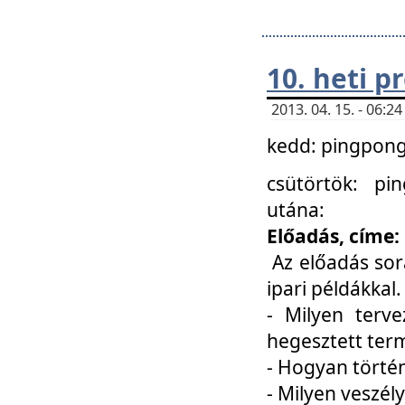
10. heti 
2013. 04. 15. - 06:
kedd: pingpong 
csütörtök: pi
utána:
Előadás, címe:
Az előadás sor
ipari példákkal
- Milyen terve
hegesztett ter
- Hogyan törté
- Milyen veszély