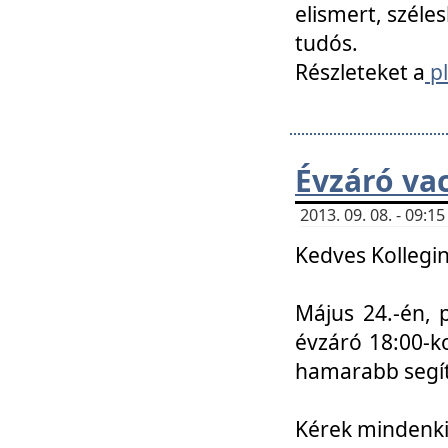
elismert, széle
tudós.
Részleteket a
pl
Évzáró va
2013. 09. 08. - 09:
Kedves Kollegin
Május 24.-én, 
évzáró 18:00-ko
hamarabb segít
Kérek mindenkit