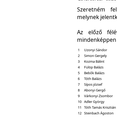
Szeretném fel
melynek jelent
Az előző fél
mindenképpen a
1
Uzonyi Sándor
2
Simon Gergely
3
Kozma Bálint
4
Fülöp Balázs
5
Bebők Balázs
6
Tóth Balázs
7
Sípos józsef
8
Abonyi Gergő
9
Várkonyi Zsombor
10
Adler György
11
Tóth Tamás Krisztián
12
Steinbach Ágoston