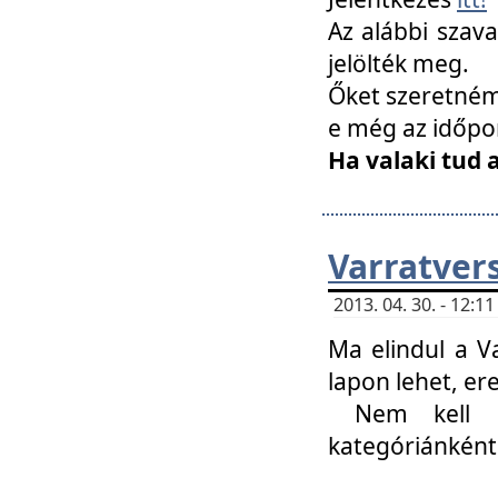
Az alábbi szav
jelölték meg.
Őket szeretném 
e még az időpo
Ha valaki tud 
Varratver
2013. 04. 30. - 12:
Ma elindul a V
lapon lehet, er
Nem kell mi
kategóriánként 