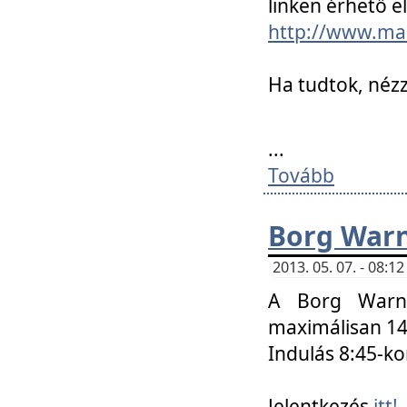
linken érhető el
http://www.mac
Ha tudtok, nézz
...
Tovább
Borg Warn
2013. 05. 07. - 08:
A Borg Warne
maximálisan 14 
Indulás 8:45-ko
Jelentkezés
itt!