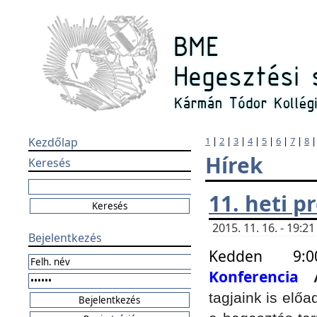
Kezdőlap
1
|
2
|
3
|
4
|
5
|
6
|
7
|
8
Hírek
Keresés
11. heti 
2015. 11. 16. - 19:
Bejelentkezés
Kedden 9:
Konferencia
tagjaink is elő