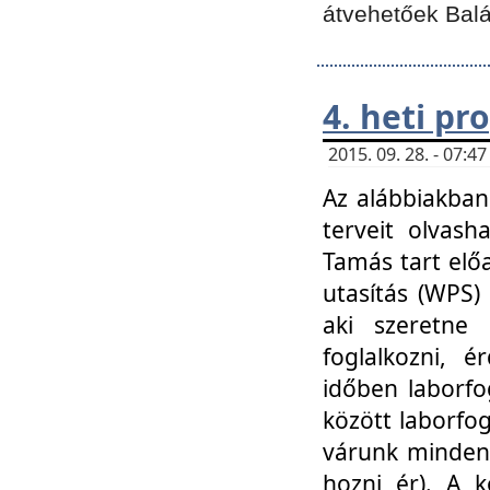
átvehetőek Balá
4. heti p
2015. 09. 28. - 07:
Az alábbiakban 
terveit olvash
Tamás tart elő
utasítás (WPS)
aki szeretne k
foglalkozni, 
időben laborfo
között laborfog
várunk mindenk
hozni ér). A 