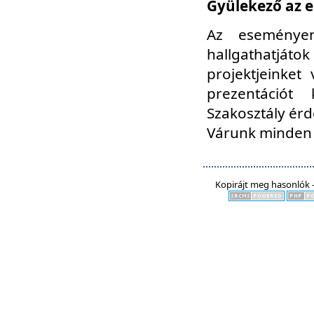
Gyülekező az e
Az eseményen
hallgathatjáto
projektjeinket
prezentációt
Szakosztály ér
Várunk minden 
Kopirájt meg hasonlók -