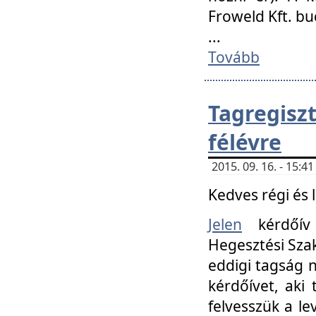
Froweld Kft. bu
...
Tovább
Tagregis
félévre
2015. 09. 16. - 15:
Kedves régi és 
Jelen
kérdőív 
Hegesztési Szak
eddigi tagság n
kérdőívet, aki
felvesszük a le