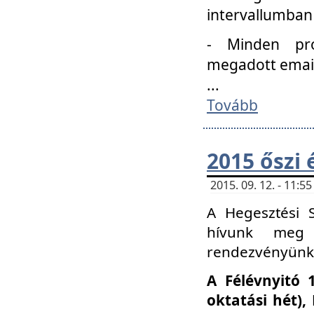
intervallumban
- Minden pro
megadott email 
...
Tovább
2015 őszi 
2015. 09. 12. - 11:
A Hegesztési S
hívunk meg 
rendezvényünk
A Félévnyitó 
oktatási hét)