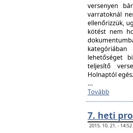
versenyen bár
varratoknál ne
ellenőrizzük, u
kötést nem hoz
dokumentumban 
kategóriába
lehetőséget bi
teljesítő ver
Holnaptól egés
...
Tovább
7. heti p
2015. 10. 21. - 14: