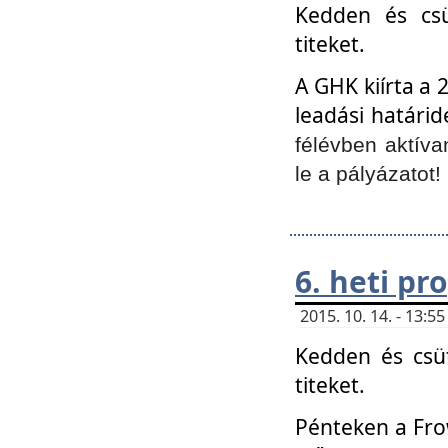
Kedden és csü
titeket.
A GHK kiírta a 
leadási határid
félévben aktíva
le a pályázatot!
6. heti p
2015. 10. 14. - 13:
Kedden és csüt
titeket.
Pénteken a Frow