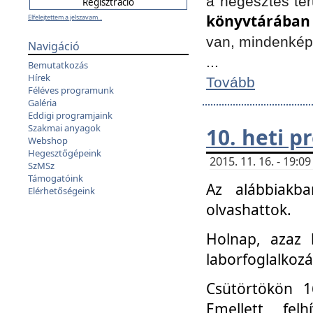
a hegesztés ter
könyvtárában
Elfelejtettem a jelszavam...
van, mindenké
Navigáció
...
Bemutatkozás
Hírek
Tovább
Féléves programunk
Galéria
Eddigi programjaink
Szakmai anyagok
10. heti 
Webshop
Hegesztőgépeink
2015. 11. 16. - 19:
SzMSz
Támogatóink
Az alábbiakb
Elérhetőségeink
olvashattok.
Holnap, azaz 
laborfoglalkozá
Csütörtökön 16
Emellett fe