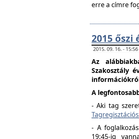
erre a címre fo
2015 őszi 
2015. 09. 16. - 15:
Az alábbiakb
Szakosztály é
információkról
A legfontosabb
- Aki tag szere
Tagregisztációs
- A foglalkozá
19:45-ig vann