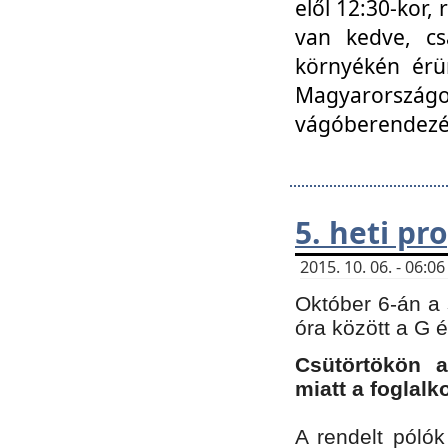
elől 12:30-kor,
van kedve, cs
környékén érün
Magyarországo
vágóberendezé
5. heti p
2015. 10. 06. - 06:
Október 6-án a 
óra között a G 
Csütörtökön a
miatt a foglal
A rendelt póló