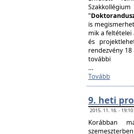
Szakkollégi
"
Doktorandusz
is megismerhet
mik a feltétele
és projektleh
rendezvény 18 
további
...
Tovább
9. heti p
2015. 11. 16. - 19:
Korábban má
szemeszterben