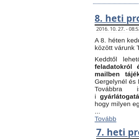
8. heti p
2016. 10. 27. - 08
A 8. héten ked
között várunk T
Keddtől leh
feladatokról
mailben tájé
Gergelynél és 
Továbbra 
i
gyárlátoga
hogy milyen e
...
Tovább
7. heti 