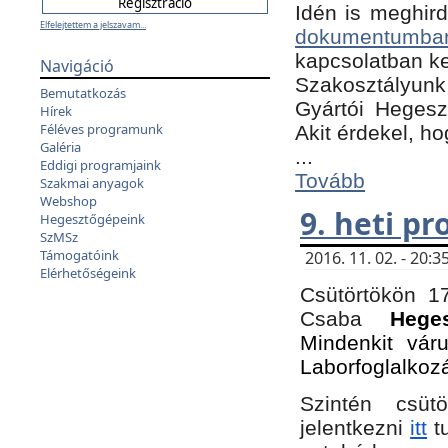
Idén is meghird
Elfelejtettem a jelszavam...
dokumentumba
kapcsolatban ke
Navigáció
Szakosztályunk 
Bemutatkozás
Gyártói Hegeszt
Hírek
Féléves programunk
Akit érdekel, h
Galéria
...
Eddigi programjaink
Tovább
Szakmai anyagok
Webshop
9. heti p
Hegesztőgépeink
SzMSz
Támogatóink
2016. 11. 02. - 20
Elérhetőségeink
Csütörtökön 17
Csaba
Hege
Mindenkit vár
Laborfoglalkoz
Szintén csüt
jelentkezni
itt
tu