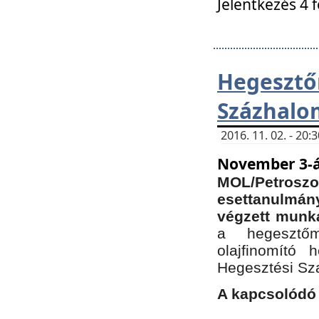
Jelentkezés 4 
Hegesz
Százhalo
2016. 11. 02. - 20
November 3-á
MOL/Petr
esettanulmá
végzett munká
a hegesztőm
olajfinomító 
Hegesztési Sz
A kapcsolódó