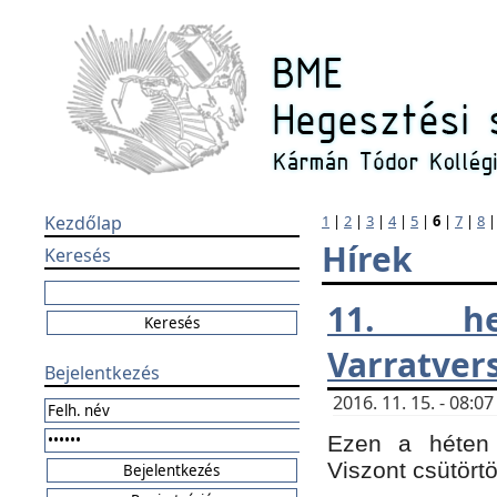
Kezdőlap
1
|
2
|
3
|
4
|
5
|
6
|
7
|
8
Hírek
Keresés
11. h
Varratver
Bejelentkezés
2016. 11. 15. - 08:
Ezen a héten 
Viszont csütört