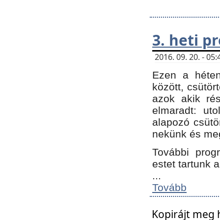
3. heti 
2016. 09. 20. - 0
Ezen a héte
között, csütör
azok akik ré
elmaradt: ut
alapozó csütör
nekünk és meg
További progr
estet tartunk 
...
Tovább
Kopirájt meg 