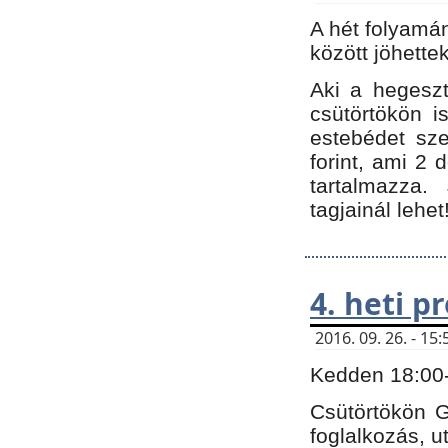
A hét folyamá
között jöhette
Aki a hegeszt
csütörtökön i
estebédet sze
forint, ami 2 
tartalmazza.
tagjainál lehet
4. heti 
2016. 09. 26. - 1
Kedden 18:00-t
Csütörtökön G
foglalkozás, ut