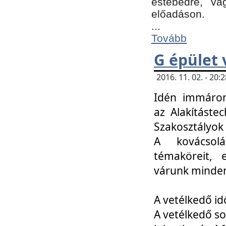
estebédre, va
előadáson.
...
Tovább
G épület 
2016. 11. 02. - 20
Idén immáro
az Alakításte
Szakosztályok
A kovácsolá
témaköreit, e
várunk minden
A vetélkedő id
A vetélkedő so