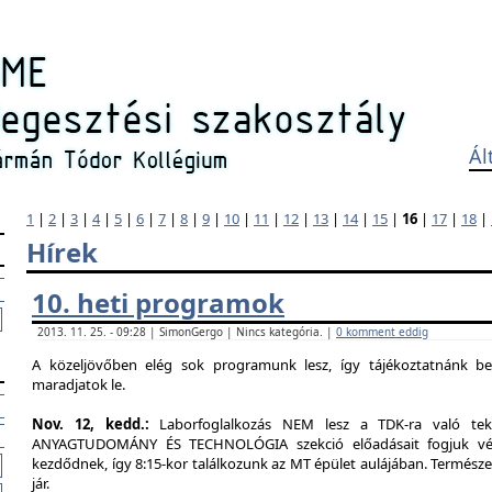
Ál
1
|
2
|
3
|
4
|
5
|
6
|
7
|
8
|
9
|
10
|
11
|
12
|
13
|
14
|
15
|
16
|
17
|
18
|
Hírek
10. heti programok
2013. 11. 25. - 09:28 | SimonGergo | Nincs kategória. |
0 komment eddig
A közeljövőben elég sok programunk lesz, így tájékoztatnánk b
maradjatok le.
Nov. 12, kedd.:
Laborfoglalkozás NEM lesz a TDK-ra való tekin
ANYAGTUDOMÁNY ÉS TECHNOLÓGIA szekció előadásait fogjuk végig
kezdődnek, így 8:15-kor találkozunk az MT épület aulájában. Természe
jár.