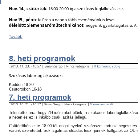
Nov. 14., csütörtök:
16:00-20:00-ig a szokásos foglalkozás lesz.
Nov 15., péntek:
Ezen a napon több eseményünk is lesz:
délelőtt:
Siemens Erőműtechnikához
megyünk gyárlátogatásra. A
...
Tovább
8. heti programok
2013. 11. 23. - 10:57 | SimonGergo | Nincs kategória. |
0 komment eddig
Szokásos laborfoglalkozások:
Kedden 18-20
Csütörtökön 16-18
7. heti programok
2013. 10. 21. - 16:17 | SimonGergo | Nincs kategória. |
0 komment eddig
Tekintettel arra, hogy ZH időszakot élünk, a szokásos laborfoglalkozás
a héten és ez is inkább csak lazítás jellegű.
Csütörtökön este 18.00-tól angol nyelvű szeánszot tartunk hegeszté
várunk szeretettel. Sok izgalmas előadás lesz, jönnek hallgatók az OE-r