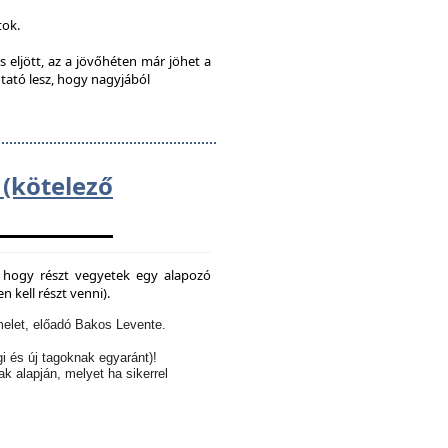
tok.
s eljött, az a jövőhéten már jöhet a
utató lesz, hogy nagyjából
kötelező
e, hogy részt vegyetek egy alapozó
 kell részt venni).
elet, előadó Bakos Levente.
i és új tagoknak egyaránt)!
ak alapján, melyet ha sikerrel