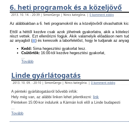
6. heti programok és a közeljövő
2013. 10. 14. - 20:39 | SimonGergo | Nincs kategória. |
0 komment eddig
Az alábbiakban a 6. heti programokról és a közeljövőről olvashattok ki
Ettől a héttől kezdve csak azok jöhetnek gyakorlatra, akik a kötel
részt vettek. Ezt ellenőrizni fogjuk. Akik valamelyik előadáson nem tu
az anyagból (
itt
) és keressék a laborfelelőst, hogy le tudjanak az anyagb
K
edd:
Sima hegesztési gyakorlat lesz.
Csütörtök:
16:00-tól kezdve hegesztési gyakorlat,
...
Tovább
Linde gyárlátogatás
2013. 10. 09. - 20:10 | SimonGergo | Nincs kategória. |
0 komment eddig
A pénteki gyárlátogatásról bővebb infók:
Hely még van, az alábbi linken lehet jelentkezni:
link
Pénteken 15:00-kor indulunk a Kármán koli elől a Linde budapesti
...
Tovább