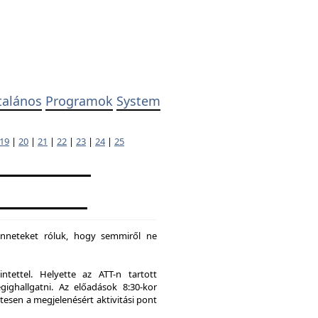
talános
Programok
System
19
|
20
|
21
|
22
|
23
|
24
|
25
enneteket róluk, hogy semmiről ne
tettel. Helyette az ATT-n tartott
hallgatni. Az előadások 8:30-kor
tesen a megjelenésért aktivitási pont