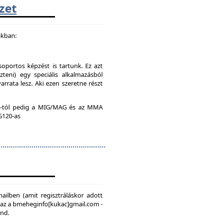
zet
akban:
soportos képzést is tartunk. Ez azt
teni) egy speciális alkalmazásból
rrata lesz. Aki ezen szeretne részt
:00-tól pedig a MIG/MAG és az MMA
 G120-as
mailben (amit regisztráláskor adott
, az a bmeheginfo[kukac]gmail.com -
ond.