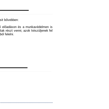
csit bővebben:
ező előadáson és a munkavédelmen is
dtak részt venni, azok készüljenek fel
ól felelni.