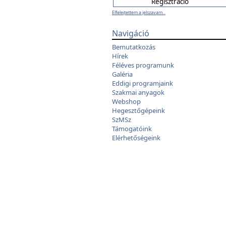
Elfelejtettem a jelszavam...
Navigáció
Bemutatkozás
Hírek
Féléves programunk
Galéria
Eddigi programjaink
Szakmai anyagok
Webshop
Hegesztőgépeink
SzMSz
Támogatóink
Elérhetőségeink