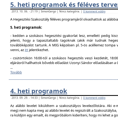
5. heti programok és féléves terve
2013. 10. 06. - 21:19 | SimonGergo | Nincs kategória. |
0 komment eddig
A Hegesztési Szakosztály féléves programjáról olvashattok az alábbi
5. heti programok:
- kedden a szokásos hegesztési gyakorlat lesz, emellett pedig kisc
jelenti, hogy a tapasztaltabb tagoknak (akik már tudnak hegesz
továbbképzést tartunk. A MIG képzésen pl. 5-ös acéllemez tompa va
venni, az
itt
jelentkezhet.
- csütörtökön 16:00-tól a szokásos hegesztés veszi kezdetét, 18
eljárásról hallhattok bővebb előadást Uzonyi Sándor előadásában a
...
Tovább
4. heti programok
2013. 09. 29. - 14:33 | SimonGergo | Nincs kategória. |
0 komment eddig
Az alábbi levelet kiküldtem a szakosztályos levelezőlistára. Aki e-
meg) nem kapta meg az alábbi levelet és regisztrált a Szakosztályba
ra küldjön egy emailt, és megpróbálom kideríteni, hogy mi lehet a g