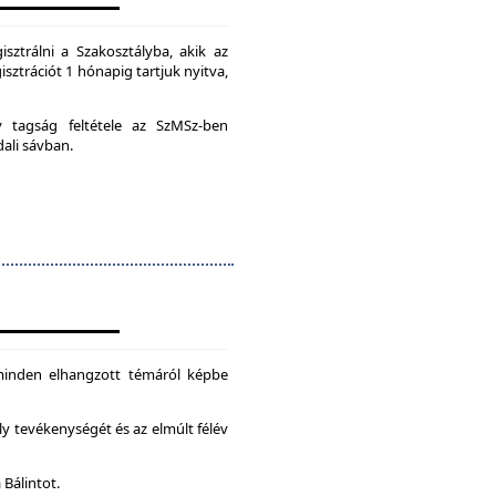
isztrálni a Szakosztályba, akik az
isztrációt 1 hónapig tartjuk nyitva,
ív tagság feltétele az SzMSz-ben
dali sávban.
 minden elhangzott témáról képbe
ly tevékenységét és az elmúlt félév
 Bálintot.