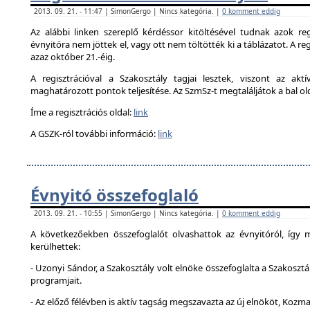
2013. 09. 21. - 11:47 | SimonGergo | Nincs kategória. |
0 komment eddig
Az alábbi linken szereplő kérdéssor kitöltésével tudnak azok reg
évnyitóra nem jöttek el, vagy ott nem töltötték ki a táblázatot. A reg
azaz október 21.-éig.
A regisztrációval a Szakosztály tagjai lesztek, viszont az akt
maghatározott pontok teljesítése. Az SzmSz-t megtaláljátok a bal ol
Íme a regisztrációs oldal:
link
A GSZK-ról további információ:
link
Évnyitó összefoglaló
2013. 09. 21. - 10:55 | SimonGergo | Nincs kategória. |
0 komment eddig
A következőekben összefoglalót olvashattok az évnyitóról, így
kerülhettek:
- Uzonyi Sándor, a Szakosztály volt elnöke összefoglalta a Szakosztá
programjait.
- Az előző félévben is aktív tagság megszavazta az új elnököt, Kozma