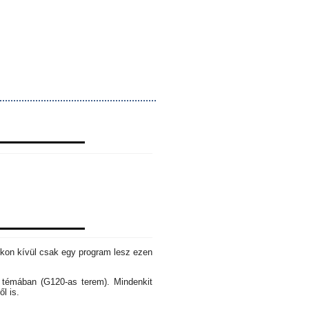
okon kívül csak egy program lesz ezen
s témában (G120-as terem). Mindenkit
ől is.