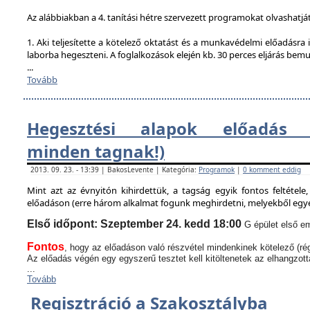
Az alábbiakban a 4. tanítási hétre szervezett programokat olvashatjá
1. Aki teljesítette a kötelező oktatást és a munkavédelmi előadásra i
laborba hegeszteni. A foglalkozások elején kb. 30 perces eljárás bem
...
Tovább
Hegesztési alapok előadás (
minden tagnak!)
2013. 09. 23. - 13:39 | BakosLevente | Kategória:
Programok
|
0 komment eddig
Mint azt az évnyitón kihirdettük, a tagság egyik fontos feltétel
előadáson (erre három alkalmat fogunk meghirdetni, melyekből egyen
Első időpont: Szeptember 24. kedd 18:00
G épület első em
Fontos
, hogy az előadáson való részvétel mindenkinek kötelező (rég
Az előadás végén egy egyszerű tesztet kell kitöltenetek az elhangzott
...
Tovább
Regisztráció a Szakosztályba