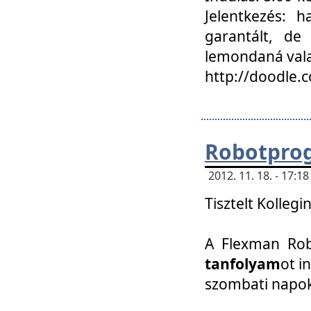
Jelentkezés: h
garantált, de
lemondaná vala
http://doodle.
Robotpro
2012. 11. 18. - 17:
Tisztelt Kollegi
A Flexman Robo
tanfolyam
ot i
szombati napo