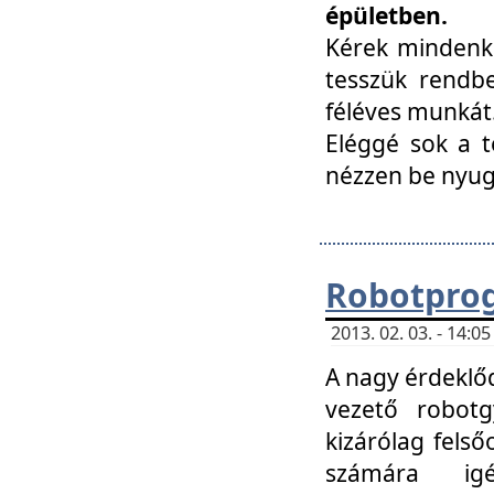
épületben.
Kérek mindenki
tesszük rendbe
féléves munkát
Eléggé sok a te
nézzen be nyu
Robotprog
2013. 02. 03. - 14:
A nagy érdeklőd
vezető robotg
kizárólag felső
számára ig