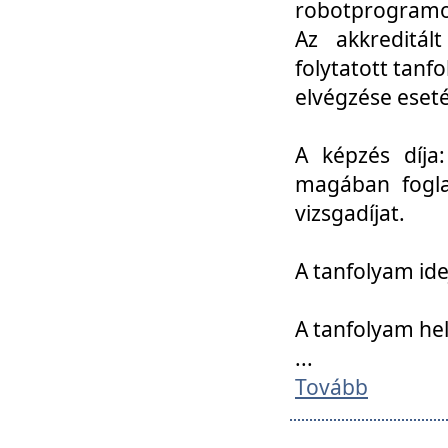
robotprogramoz
Az akkreditál
folytatott tan
elvégzése eset
A képzés díja
magában foglal
vizsgadíjat.
A tanfolyam ide
A tanfolyam he
...
Tovább