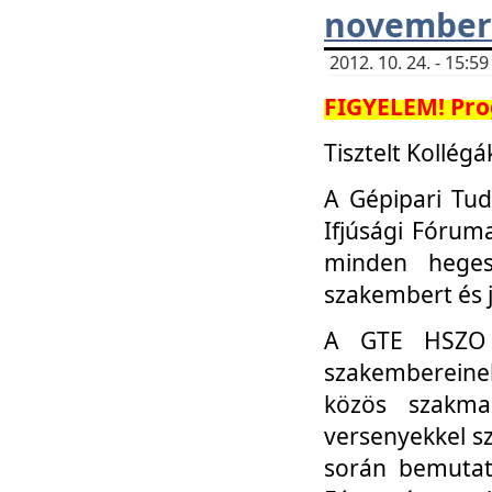
november 
2012. 10. 24. - 15:
FIGYELEM! Pro
Tisztelt Kollégá
A Gépipari Tu
Ifjúsági Fóru
minden heges
szakembert és 
A GTE HSZO I
szakembereinek
közös szakmai
versenyekkel sz
során bemutatk