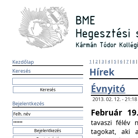
Kezdőlap
1
|
2
|
3
|
4
|
5
|
6
|
7
|
8
Hírek
Keresés
Évnyitó
2013. 02. 12. - 21:
Bejelentkezés
Február 19
tavaszi félév
tagokat, aki 