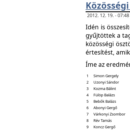
Közösségi
2012. 12. 19. - 07:
Idén is összesí
gyűjtöttek a ta
közösségi ösztö
értesítést, amik
Íme az eredmé
1
Simon Gergely
2
Uzonyi Sándor
3
Kozma Bálint
4
Fülöp Balázs
5
Bebők Balázs
6
Abonyi Gergő
7
Várkonyi Zsombor
8
Rév Tamás
9
Koncz Gergő