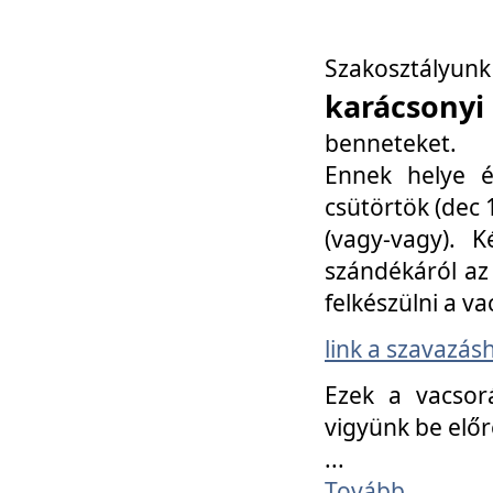
Szakosztály
karácsonyi
benneteket.
Ennek helye é
csütörtök (dec 1
(vagy-vagy). K
szándékáról az 
felkészülni a va
link a szavazás
Ezek a vacsor
vigyünk be előr
...
Tovább