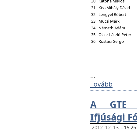
30
Katona Miklós
31
Kiss Mihály Dávid
32
Lengyel Róbert
33
Mucsi Márk
34
Németh Ádám
35
Olasz László Péter
36
Rostási Gergő
...
Tovább
A GTE H
Ifjúsági 
2012. 12. 13. - 15: