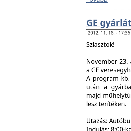
GE gyárlá
2012. 11. 18. - 17:
Sziasztok!
November 23.-á
a GE veresegyh
A program kb. 
után a gyárba
majd műhelytúr
lesz terítéken.
Utazás: Autóbu
Indulás: 8:00-k