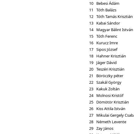
10
Bebesi Ádám
11
Tóth Balázs
12
Tóth Tamás Krisztián
13
Kabai Sándor
14
Magyar Bálint István
15
Tóth Ferenc
16
Kurucz Imre
17
Sipos József
18
Hahner Krisztián
19
Jáger Dávid
20
Teszéri Krisztián
21
Böröczky péter
22
Szakál György
23
Kakuk Zoltán
24
Molnosi Kristóf
25
Dömötör Krisztián
26
Kiss Attila István
27
Mikulai Gergely Csab
28
Németh Levente
29
Zay János