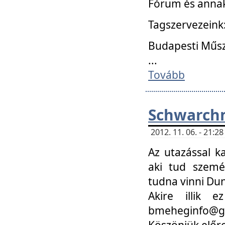
Fórum és annak
Tagszervezeink
Budapesti Műs
...
Tovább
Schwarchm
2012. 11. 06. - 21:
Az utazással k
aki tud szemé
tudna vinni Du
Akire illik 
bmeheginfo@gma
Köszönjük előre