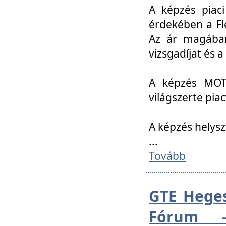
A képzés piac
érdekében a Fl
Az ár magában 
vizsgadíjat és a
A képzés MOT
világszerte pia
A képzés helys
...
Tovább
GTE Heges
Fórum -