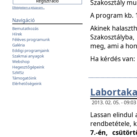
Szakosztály mu
Elfelejtettem a jelszavam...
A program kb. 1 
Navigáció
Akinek halaszth
Bemutatkozás
Hírek
Szakosztályba,
Féléves programunk
meg, ami a hon
Galéria
Eddigi programjaink
Szakmai anyagok
Ha kérdés van:
Webshop
Hegesztőgépeink
SzMSz
Támogatóink
Elérhetőségeink
Labortaka
2013. 02. 05. - 09:
Lassan elindul a
rendbetétele, k
7.-én, csütör