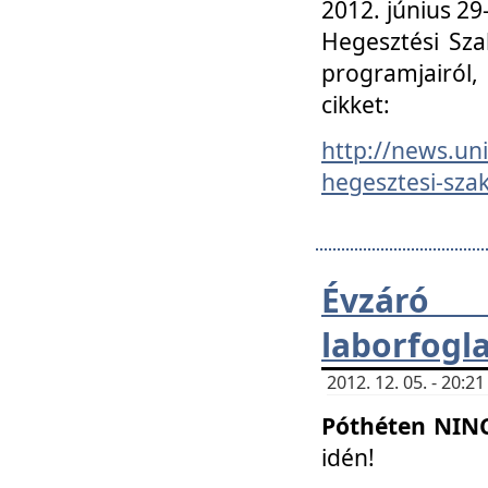
2012. június 2
Hegesztési Sza
programjairól,
cikket:
http://news.un
hegesztesi-szak
Évzáró 
laborfogl
2012. 12. 05. - 20:
Póthéten NIN
idén!