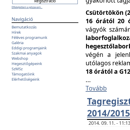
gyakorlott tagj
Elfelejtettem a jelszavam...
Csütörtökön (2
Navigáció
16 órától 20 
Bemutatkozás
vágyók számá
Hírek
laborfoglal
Féléves programunk
Galéria
hegesztőlaborb
Eddigi programjaink
végén a jelenl
Szakmai anyagok
Webshop
utólagos reklam
Hegesztőgépeink
SzMSz
18 órától a G1
Támogatóink
...
Elérhetőségeink
Tovább
Tagreg
2014/2015
2014. 09. 11. - 11