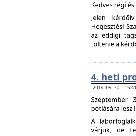
Kedves régi és 
Jelen kérdőí
Hegesztési Sza
az eddigi tag
töltenie a kérd
4. heti p
2014. 09. 30. - 15
Szeptember 3
pótlására lesz
A laborfoglal
várjuk, de t