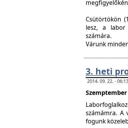
megfigyelőkén
Csütörtökön (1
lesz, a labor
számára.
Várunk mindenk
3. heti p
2014. 09. 22. - 06
Szemptember 2
Laborfoglalk
számámra. A ve
fogunk közele