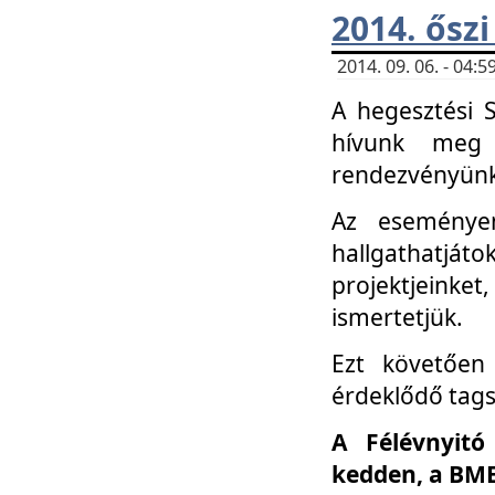
2014. őszi
2014. 09. 06. - 04
A hegesztési 
hívunk meg 
rendezvényünk
Az eseménye
hallgathatjáto
projektjeink
ismertetjük.
Ezt követően 
érdeklődő tag
A Félévnyitó
kedden, a BME