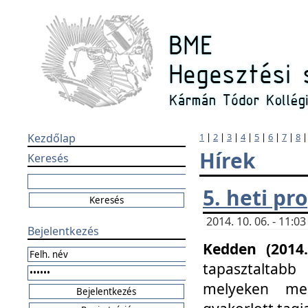
Kezdőlap
1
|
2
|
3
|
4
|
5
|
6
|
7
|
8
Hírek
Keresés
5. heti p
2014. 10. 06. - 11:
Bejelentkezés
Kedden (2014.
tapasztaltabb
melyeken meg