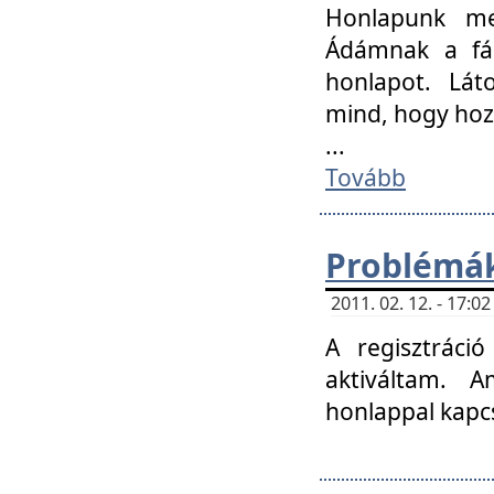
Honlapunk me
Ádámnak a fár
honlapot. Lát
mind, hogy hoz
...
Tovább
Problémák
2011. 02. 12. - 17:
A regisztráci
aktiváltam. 
honlappal kapcs