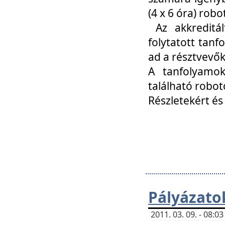
(4 x 6 óra) ro
Az akkreditál
folytatott tan
ad a résztvevő
A tanfolyamok
található robot
Részletekért és
Pályázato
2011. 03. 09. - 08: