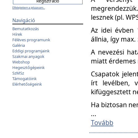
megrendezzük.
Elfelejtettem a jelszavam...
lesznek (pl. WPS
Navigáció
Az idei évben 
Bemutatkozás
Hírek
állnia, így max
Féléves programunk
Galéria
A nevezési hat
Eddigi programjaink
Szakmai anyagok
miatt érdemes 
Webshop
Hegesztőgépeink
Csapatok jele
SzMSz
Támogatóink
írt levélben,
Elérhetőségeink
kifüggesztett n
Ha biztosan ne
...
Tovább