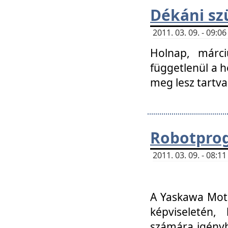
Dékáni sz
2011. 03. 09. - 09:
Holnap, márci
függetlenül a h
meg lesz tartva
Robotpro
2011. 03. 09. - 08:
A Yaskawa Moto
képviseletén, 
számára igényb