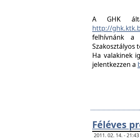
A GHK álta
http://ghk.ktk
felhívnánk a
Szakosztályos t
Ha valakinek i
jelentkezzen a
Féléves p
2011. 02. 14. - 21: