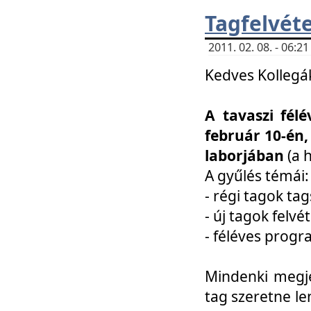
Tagfelvéte
2011. 02. 08. - 06:
Kedves Kollegá
A tavaszi fél
február 10-én,
laborjában
(a 
A gyűlés témái:
- régi tagok t
- új tagok felvé
- féléves prog
Mindenki megje
tag szeretne le