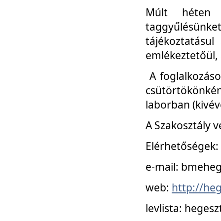
Múlt héten 
taggyűlésünke
tájékoztatásul
emlékeztetőül, a
A foglalkozáso
csütörtökönké
laborban (kivév
A Szakosztály v
Elérhetőségek:
e-mail: bmehe
web:
http://he
levlista: hege