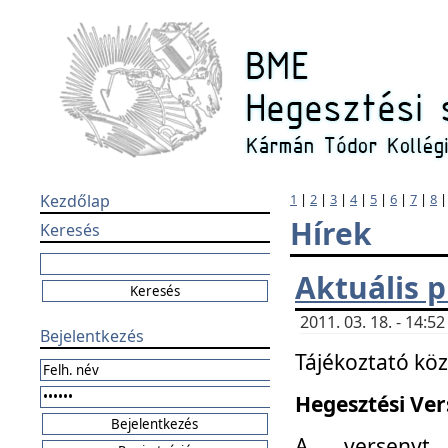
Kezdőlap
1
|
2
|
3
|
4
|
5
|
6
|
7
|
8
Hírek
Keresés
Aktuális 
2011. 03. 18. - 14:
Bejelentkezés
Tájékoztató kö
Hegesztési Vers
A versenyt 