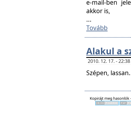
e-mail-ben jel
akkor is,
...
Tovább
Alakul a s
2010. 12. 17. - 22:
Szépen, lassan..
Kopirájt meg hasonlók -