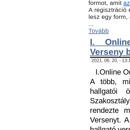
formot, amit
az
A regisztráció 
lesz egy form,
...
Tovább
I. Onli
Verseny 
2021. 06. 20. - 13
I.Online 
A több, mi
hallgatói
Szakosztál
rendezte m
Versenyt. A
hallgató ve