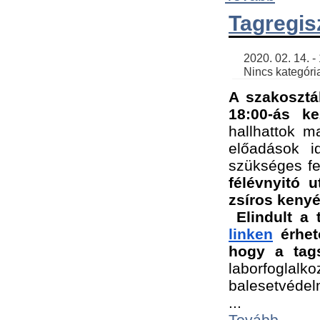
Tagregis
    2020. 02. 14. - 18:56 | SimonGergo | 

    Nincs kategória
A szakosztá
18:00-ás ke
hallhattok ma
előadások id
szükséges fe
félévnyitó u
zsíros kenyé
Elindult a 
linken
 érhet
hogy a tags
laborfogla
balesetvédel
...
Tovább