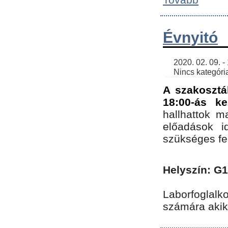
Évnyitó
    2020. 02. 09. - 19:30 | SimonGergo | 

    Nincs kategória
A szakosztá
18:00-ás ke
hallhattok ma
előadások id
szükséges fe
Helyszín: G
Laborfoglalk
számára akik