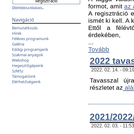
formot, amit
az 
Elfelejtettem a jelszavam...
A regisztráció e
Navigáció
ismét ki kell. A
Ettől a félév
Bemutatkozás
Hírek
érdekében,
Féléves programunk
...
Galéria
Tovább
Eddigi programjaink
Szakmai anyagok
2022 tava
Webshop
Hegesztőgépeink
2022. 02. 14. - 09:1
SzMSz
Támogatóink
Tavasszal újr
Elérhetőségeink
részletet az
alá
2021/2022/
2022. 02. 03. - 11:5