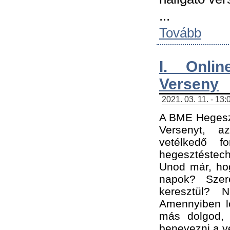
...
Tovább
I. Onli
Verseny
2021. 03. 11. - 13:
A BME Hegeszt
Versenyt, a
vetélkedő f
hegesztéstec
Unod már, hog
napok? Szer
keresztül? 
Amennyiben le
más dolgod,
benevezni a ve