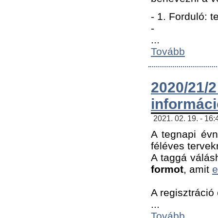
- 1. Forduló: 
-
...
Tovább
2020/21
informác
2021. 02. 19. - 16
A tegnapi évn
féléves tervek
A taggá válásh
formot
, amit
e
A regisztráció 
...
Tovább