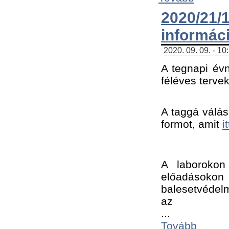
2020/21
informác
2020. 09. 09. - 10
A tegnapi évn
féléves tervek
A taggá válásh
formot, amit 
i
A laborokon 
előadásokon 
balesetvédelm
az ﻿
...
Tovább