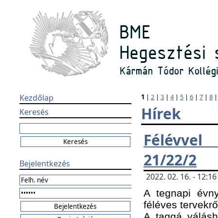
Kezdőlap
1
|
2
|
3
|
4
|
5
|
6
|
7
|
8
Hírek
Keresés
Félévvel
21/22/2
Bejelentkezés
2022. 02. 16. - 12:
A tegnapi évny
féléves tervekrő
A taggá válásho