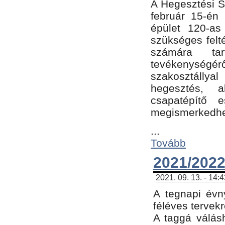
A Hegesztési Sz
február 15-én 
épület 120-a
szükséges felt
számára tar
tevékenységéről
szakosztálly
hegesztés, 
csapatépítő e
megismerkedhet
...
Tovább
2021/2022
2021. 09. 13. - 14:
A tegnapi évny
féléves tervekr
A taggá válásh